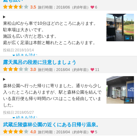
3.5
旅行時期：2018/06（約8年前）
6
東松山ICから車で10分ほどのところにあります。
駐車場は大きいです。
施設も広い方だと思います。
1
庭が広く足湯は本館と離れたところにあります。
弱アルカリ性単純泉ですのでややつるつる感があり
投稿日:2018/10/14
続きを読む
露天風呂の段差に注意しましょう
3.0
旅行時期：2018/04（約8年前）
11
森林公園へ行った帰りに寄りました。通りから少し
入ったところにありますが、駅と森林公園を結んで
いる直行便も帰り時間のバスはここを経由していま
1
した。
温泉のお湯は正直あまりきれいではなかったように
投稿日:2018/05/27
思いま
続きを読む
武蔵丘陵森林公園の近くにある日帰り温泉。
4.0
旅行時期：2018/04（約8年前）
5