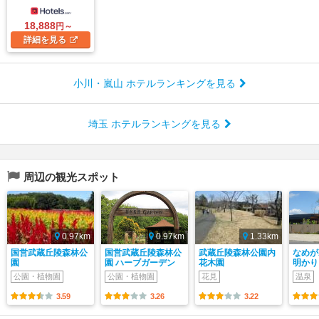
18,888
円～
詳細
を見る
小川・嵐山 ホテルランキングを見る
埼玉 ホテルランキングを見る
周辺の観光スポット
0.97km
0.97km
1.33km
国営武蔵丘陵森林公
国営武蔵丘陵森林公
武蔵丘陵森林公園内
なめが
園
園 ハーブガーデン
花木園
明かり
公園・植物園
公園・植物園
花見
温泉
3.59
3.26
3.22