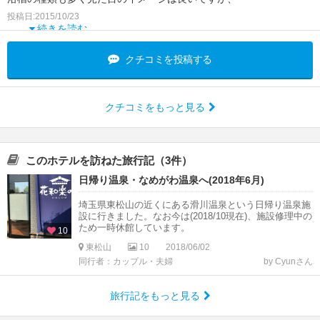
露天風呂などは浅い処が多くて
投稿日:2015/10/23
続きを読む
クチコミを投稿する
クチコミをもっと見る
このホテルを訪ねた旅行記（3件）
日帰り温泉・なめがわ温泉へ(2018年6月)
埼玉県東松山の近くにある滑川温泉という日帰り温泉施
設に行きました。なお今は(2018/10現在)、施設修理中の
ため一時休館しています。
10
東松山
10
2018/06/02
同行者：カップル・夫婦
by Cyunさん
旅行記をもっと見る