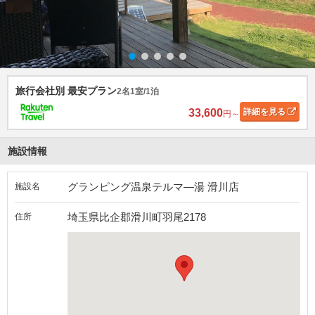
旅行会社別 最安プラン
2名1室/1泊
33,600
詳細
を見る
円～
施設情報
グランピング温泉テルマ―湯 滑川店
施設名
埼玉県比企郡滑川町羽尾2178
住所