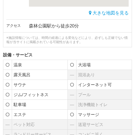
大きな地図を見る
森林公園駅から徒歩20分
アクセス
※施設情報については、時間の経過による変化などにより、必ずしも正確でない情
報が当サイトに掲載されている可能性があります。
設備・サービス
温泉
大浴場
露天風呂
―
混浴あり
サウナ
インターネット可
ジム/フィットネス
―
プール
駐車場
―
洗浄機能トイレ
エステ
マッサージ
―
ペット対応
―
送迎サービス
―
ランドリーサービス
―
コンビニ近く