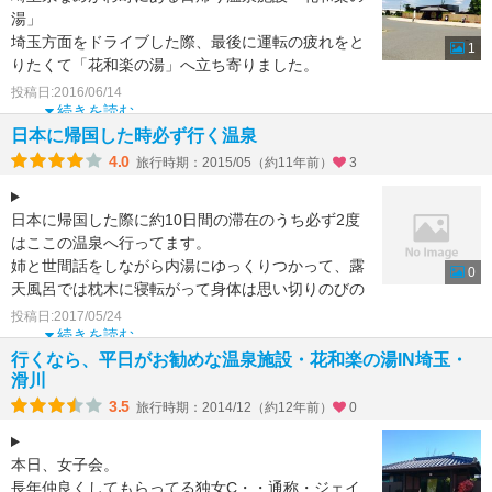
湯」
埼玉方面をドライブした際、最後に運転の疲れをと
1
りたくて「花和楽の湯」へ立ち寄りました。
岩盤浴も楽しめるようですが、今回はあまり時間に
投稿日:2016/06/14
余裕がなか
続きを読む
日本に帰国した時必ず行く温泉
4.0
旅行時期：2015/05（約11年前）
3
日本に帰国した際に約10日間の滞在のうち必ず2度
はここの温泉へ行ってます。
姉と世間話をしながら内湯にゆっくりつかって、露
0
天風呂では枕木に寝転がって身体は思い切りのびの
びします。岩盤浴もあるし、ロウ
投稿日:2017/05/24
続きを読む
行くなら、平日がお勧めな温泉施設・花和楽の湯IN埼玉・
滑川
3.5
旅行時期：2014/12（約12年前）
0
本日、女子会。
長年仲良くしてもらってる独女C・・通称・ジェイ