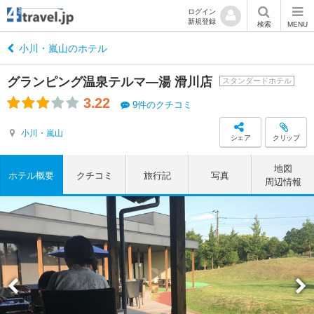
ログイン
新規登録
検索
MENU
小川・嵐山のホテル
グランピング温泉テルマ―湯 滑川店
スタンダードホテル
3.22
9件のクチコミ
小川・嵐山
シェア
クリップ
地図
ホテル概要
クチコミ
旅行記
写真
周辺情報