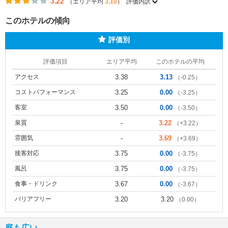
3.22
（エリア平均
3.10
）
評価内訳
このホテルの傾向
評価別
評価項目
エリア平均
このホテルの平均
アクセス
3.38
3.13
（-0.25）
コストパフォーマンス
3.25
0.00
（-3.25）
客室
3.50
0.00
（-3.50）
泉質
-
3.22
（+3.22）
雰囲気
-
3.69
（+3.69）
接客対応
3.75
0.00
（-3.75）
風呂
3.75
0.00
（-3.75）
食事・ドリンク
3.67
0.00
（-3.67）
バリアフリー
3.20
3.20
（0.00）
庭も広い