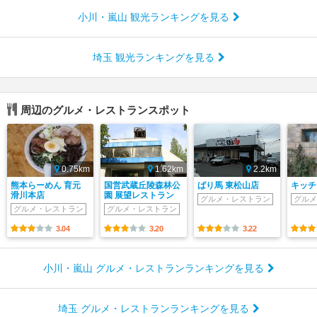
小川・嵐山 観光ランキングを見る
埼玉 観光ランキングを見る
周辺のグルメ・レストランスポット
0.75km
1.62km
2.2km
熊本らーめん 育元
国営武蔵丘陵森林公
ばり馬 東松山店
キッチ
滑川本店
園 展望レストラン
グルメ・レストラン
グルメ
グルメ・レストラン
グルメ・レストラン
3.04
3.20
3.22
小川・嵐山 グルメ・レストランランキングを見る
埼玉 グルメ・レストランランキングを見る