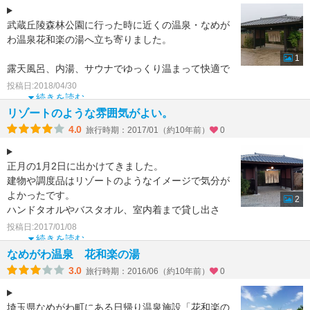
武蔵丘陵森林公園に行った時に近くの温泉・なめが
わ温泉花和楽の湯へ立ち寄りました。
1
露天風呂、内湯、サウナでゆっくり温まって快適で
した。
投稿日:2018/04/30
ロウリュウで汗をたくさんかいてリフレッシュでき
続きを読む
ました。
リゾートのような雰囲気がよい。
4.0
旅行時期：2017/01（約10年前）
0
正月の1月2日に出かけてきました。
建物や調度品はリゾートのようなイメージで気分が
よかったです。
2
ハンドタオルやバスタオル、室内着まで貸し出さ
れ、手ぶらで来られるところがよいと思いました。
投稿日:2017/01/08
他の
続きを読む
なめがわ温泉 花和楽の湯
3.0
旅行時期：2016/06（約10年前）
0
埼玉県なめがわ町にある日帰り温泉施設「花和楽の