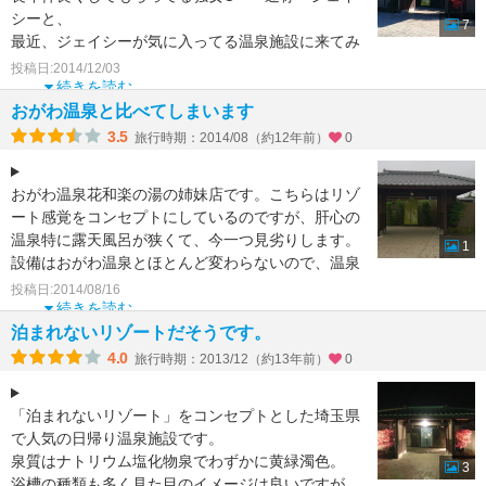
シーと、
7
最近、ジェイシーが気に入ってる温泉施設に来てみ
た。
投稿日:2014/12/03
続きを読む
施設に入場すると受付に芸能人サインが・・。
おがわ温泉と比べてしまいます
誰かと思ったら、チュ
3.5
旅行時期：2014/08（約12年前）
0
おがわ温泉花和楽の湯の姉妹店です。こちらはリゾ
ート感覚をコンセプトにしているのですが、肝心の
温泉特に露天風呂が狭くて、今一つ見劣りします。
1
設備はおがわ温泉とほとんど変わらないので、温泉
をもう少し充実
投稿日:2014/08/16
続きを読む
泊まれないリゾートだそうです。
4.0
旅行時期：2013/12（約13年前）
0
「泊まれないリゾート」をコンセプトとした埼玉県
で人気の日帰り温泉施設です。
泉質はナトリウム塩化物泉でわずかに黄緑濁色。
3
浴槽の種類も多く見た目のイメージは良いですが、