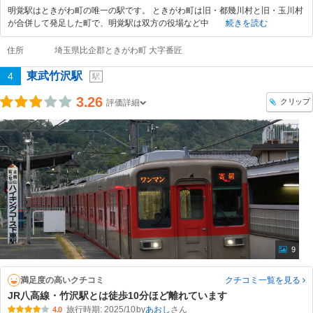
明覚駅はときがわ町の唯一の駅です。 ときがわ町は旧・都幾川村と旧・玉川村
が合併して発足した町で、明覚駅は双方の役場など中
続きを読む
住所
埼玉県比企郡ときがわ町 大字番匠
東武竹沢駅
4
駅
3.26
クリップ
評価詳細
9
満足度の高いクチコミ
クチコミ一覧
を見る
JR八高線・竹沢駅とは徒歩10分ほど離れています
旅行時期: 2025/10
by
あおし
4.0