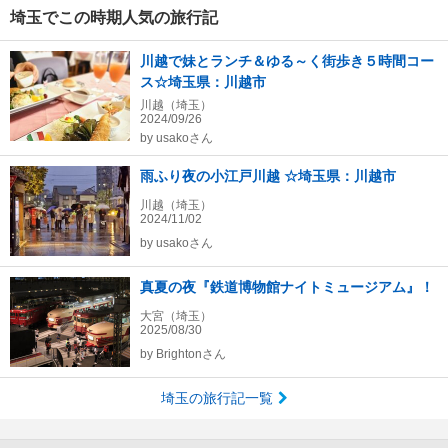
埼玉でこの時期人気の旅行記
川越で妹とランチ＆ゆる～く街歩き５時間コー
ス☆埼玉県：川越市
川越（埼玉）
2024/09/26
by
usakoさん
雨ふり夜の小江戸川越 ☆埼玉県：川越市
川越（埼玉）
2024/11/02
by
usakoさん
真夏の夜『鉄道博物館ナイトミュージアム』！
大宮（埼玉）
2025/08/30
by
Brightonさん
埼玉の旅行記一覧