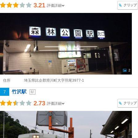
3.21
クリップ
評価詳細
2
住所
埼玉県比企郡滑川町大字羽尾3977-1
竹沢駅
7
駅
2.73
クリップ
評価詳細