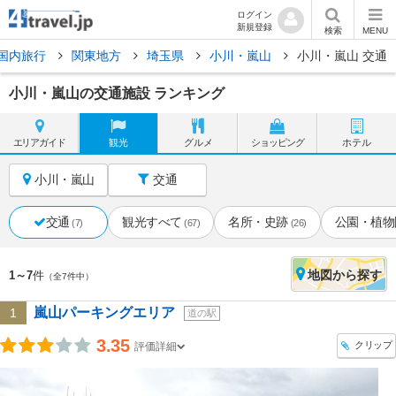
ログイン
新規登録
検索
MENU
国内旅行
関東地方
埼玉県
小川・嵐山
小川・嵐山 交通
小川・嵐山の交通施設 ランキング
エリア
ガイド
観光
グルメ
ショッピング
ホテル
小川・嵐山
交通
交通
観光すべて
名所・史跡
公園・植物
(7)
(67)
(26)
地図
から探す
1～7
件
（全7件中）
嵐山パーキングエリア
1
道の駅
3.35
クリップ
評価詳細