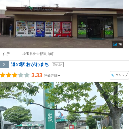
76
住所
埼玉県比企郡嵐山町
道の駅 おがわまち
2
道の駅
3.33
クリップ
評価詳細