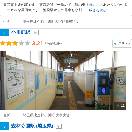
東武東上線の駅です。 東武鉄道で一番のドル箱の東上線もこのあたりはかなり
ローカルな雰囲気です。 池袋駅からの電車も小川
続きを読む
住所
埼玉県比企郡小川町大字靱負687-1
小川町駅
5
駅
3.21
クリップ
評価詳細
11
住所
埼玉県比企郡小川町 大字大塚
森林公園駅 (埼玉県)
6
駅