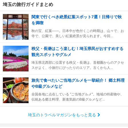
埼玉の旅行ガイドまとめ
関東で行くべき絶景紅葉スポット7選！日帰りで秋
を満喫
秋の宝、紅葉――。日本中が色付くこの時期は、山々で、お
寺で、公園で、美しい紅葉絶景が見られます。今回...
秩父・長瀞はこう楽しむ！埼玉県民がおすすめする
観光スポットやグルメ
埼玉県北西部に位置する秩父・長瀞は、首都圏からのアクセ
スがよく、小旅行にぴったりのエリア。古くから人...
旅先で食べたいご当地グルメを一挙紹介！ 郷土料理
やB級グルメなど
全国各地に点在している "ご当地グルメ"。地域の特産物や、
伝統ある郷土料理、新進気鋭のB級グルメなど...
埼玉のトラベルマガジンをもっと見る