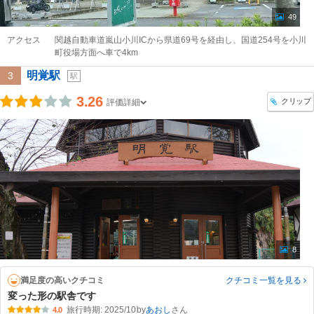
49
アクセス
関越自動車道嵐山小川ICから県道69号を経由し、国道254号を小川
町役場方面へ車で4km
明覚駅
3
駅
3.26
クリップ
評価詳細
8
満足度の高いクチコミ
クチコミ一覧
を見る
変った形の駅舎です
旅行時期: 2025/10
by
あおし
4.0