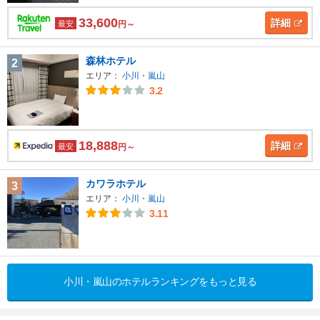
33,600
詳細
最安
円～
森林ホテル
2
エリア：
小川・嵐山
3.2
18,888
詳細
最安
円～
カワラホテル
3
エリア：
小川・嵐山
3.11
小川・嵐山のホテルランキングをもっと見る