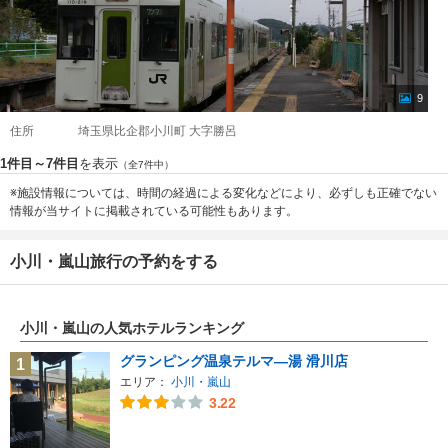
9
住所
埼玉県比企郡小川町 大字勝呂
1件目～7件目
を表示
（全7件中）
※施設情報については、時間の経過による変化などにより、必ずしも正確でない
情報が当サイトに掲載されている可能性もあります。
小川・嵐山旅行の予約をする
小川・嵐山の人気ホテルランキング
グランピング温泉テルマ―湯 滑川店
1
エリア：
小川・嵐山
3.22