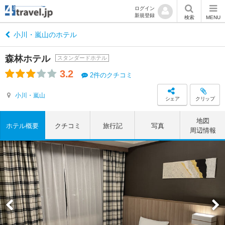
ログイン
新規登録
検索
MENU
小川・嵐山のホテル
森林ホテル
スタンダードホテル
3.2
2件のクチコミ
小川・嵐山
シェア
クリップ
地図
ホテル概要
クチコミ
旅行記
写真
周辺情報