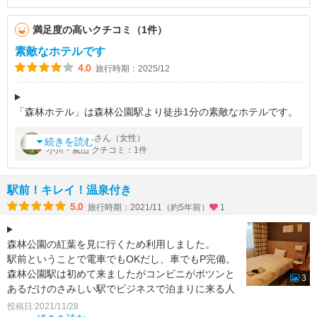
満足度の高いクチコミ（1件）
素敵なホテルです
4.0
旅行時期：2025/12
「森林ホテル」は森林公園駅より徒歩1分の素敵なホテルです。
コンセプトは、自然を感じられるぬくもりのある空間。
by
さん（女性）
夏ミカン
温かみのあるモダンなデザインの客室で、ゆっくりと過ごせま
続きを読む
小川・嵐山 クチコミ：1件
す。
大浴場「森林の湯」は
駅前！キレイ！温泉付き
5.0
旅行時期：2021/11（約5年前）
1
森林公園の紅葉を見に行くため利用しました。
駅前ということで電車でもOKだし、車でもP完備。
森林公園駅は初めて来ましたがコンビニがポツンと
3
あるだけのさみしい駅でビジネスで泊まりに来る人
はいるのかな～
投稿日:2021/11/28