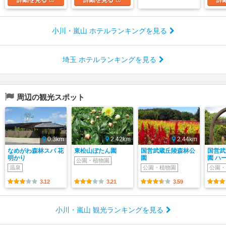
小川・嵐山 ホテルランキングを見る
埼玉 ホテルランキングを見る
周辺の観光スポット
0.3km
2.42km
2.44km
なめがわ森林スパ 花
東松山ぼたん園
国営武蔵丘陵森林公
国営武
明かり
園
園 ハ
公園・植物園
温泉
公園・植物園
公園・
3.12
3.21
3.59
小川・嵐山 観光ランキングを見る