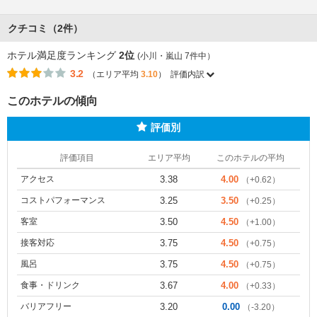
クチコミ（2件）
ホテル満足度ランキング
2位
(小川・嵐山 7件中）
3.2
（エリア平均
3.10
）
評価内訳
このホテルの傾向
評価別
評価項目
エリア平均
このホテルの平均
アクセス
3.38
4.00
（+0.62）
コストパフォーマンス
3.25
3.50
（+0.25）
客室
3.50
4.50
（+1.00）
接客対応
3.75
4.50
（+0.75）
風呂
3.75
4.50
（+0.75）
食事・ドリンク
3.67
4.00
（+0.33）
バリアフリー
3.20
0.00
（-3.20）