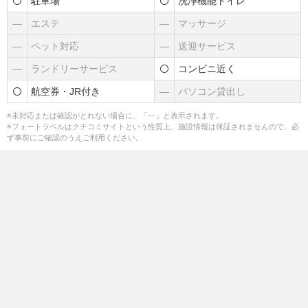
駐車場
洗浄機能トイレ
―
エステ
―
マッサージ
―
ペット対応
―
送迎サービス
―
ランドリーサービス
コンビニ近く
航空券・JR付き
―
パソコン貸出し
※未対応または確認がとれない場合に、「―」と表示されます。
※フォートラベルはクチコミサイトという性質上、施設情報は保証されませんので、必
ず事前にご確認のうえご利用ください。