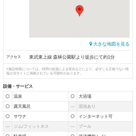
大きな地図を見る
東武東上線 森林公園駅より徒歩にて約1分
アクセス
※施設情報については、時間の経過による変化などにより、必ずしも正確でない情
報が当サイトに掲載されている可能性があります。
設備・サービス
温泉
大浴場
露天風呂
―
混浴あり
サウナ
インターネット可
―
ジム/フィットネス
―
プール