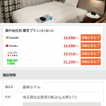
旅行会社別 最安プラン
2名1室/1泊
18,696
詳細
を見る
円～
18,696
詳細
を見る
円～
19,018
詳細
を見る
円～
21,200
詳細
を見る
円～
施設情報
森林ホテル
施設名
埼玉県比企郡滑川町みなみ野2-7-1
住所