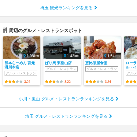
埼玉 観光ランキングを見る
周辺のグルメ・レストランスポット
1.08km
1.43km
1.54km
熊本らーめん 育元
ばり馬 東松山店
恵比須屋食堂
ローラ
滑川本店
ル・イ
グルメ・レストラン
グルメ・レストラン
グルメ・レストラン
グルメ
3.04
3.22
3.24
小川・嵐山 グルメ・レストランランキングを見る
埼玉 グルメ・レストランランキングを見る