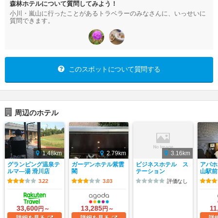
森林ホテルについて質問してみよう！
小川・嵐山に行ったことがあるトラベラーのみなさんに、いっせいに
質問できます。
このスポットについて質問する
周辺のホテル
1.48km
2.79km
3.16km
グランピング温泉テ
ガーデンホテル紫雲
ビジネスホテル ス
アパホ
ルマ―湯 滑川店
閣
テーション
山駅前
3.22
3.03
評価なし
33,600
13,285
11
円～
円～
詳細
を見る
詳細
を見る
詳