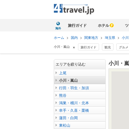
旅行ガイド
ホテル
ツ
海外
ホーム
>
国内
>
関東地方
>
埼玉県
>
小川
×
小川・嵐山
旅行ガイド
観光
グルメ
小川・嵐
エリアを絞り込む
上尾
小川・嵐山
行田・羽生・加須
熊谷
鴻巣・桶川・北本
幸手・久喜・栗橋
蓮田・白岡
東松山