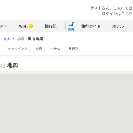
ゲストさん、
こんにちは
ログインはこちら
アー
Wi-Fi
旅行記
旅行ガイド
ホテル
国内
・嵐山
>
小川・嵐山 地図
ショッピング
交通
ホテル
旅行記
山 地図