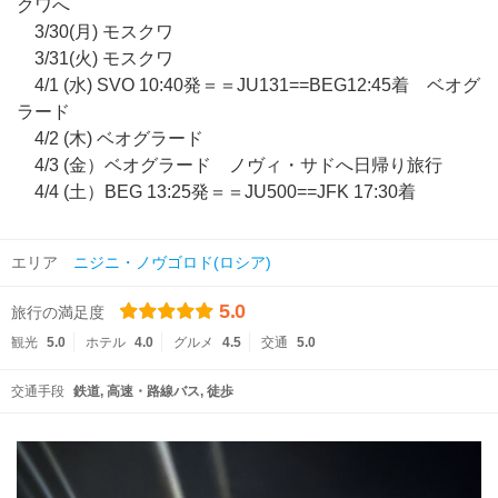
クワへ
3/30(月) モスクワ
3/31(火) モスクワ
4/1 (水) SVO 10:40発＝＝JU131==BEG12:45着 ベオグ
ラード
4/2 (木) ベオグラード
4/3 (金）ベオグラード ノヴィ・サドへ日帰り旅行
4/4 (土）BEG 13:25発＝＝JU500==JFK 17:30着
エリア
ニジニ・ノヴゴロド(ロシア)
5.0
旅行の満足度
観光
5.0
ホテル
4.0
グルメ
4.5
交通
5.0
交通手段
鉄道
高速・路線バス
徒歩