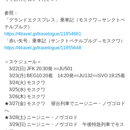
参照：
「グランドエクスプレス」乗車記（モスクワ→サンクトペ
テルブルグ）
https://4travel.jp/travelogue/11854661
「赤い矢号」乗車記（サンクトペテルブルグ→モスクワ）
https://4travel.jp/travelogue/11855648
＜スケジュール＞
3/22(日) JFK 20:30発 ==JU501
3/23(月) BEG10:20着 14:20発==JU132==SVO 19:25着
3/24(火) モスクワ
3/25(水) モスクワ
3/26(木) モスクワ
★3/27(金) モスクワ 寝台列車でニージニー・ノヴゴロド
へ
★3/28(土) ニージニー・ノヴゴロド
3/29(日) ニージニー・ノヴゴロド 午後特急列車でモス