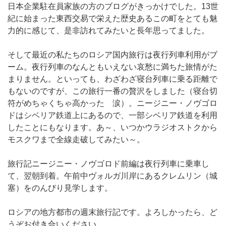
日本企業駐在員家族の方のブログがきっかけでした。13世
紀に始まった東西交易で栄えた歴史あるこの町をとても魅
力的に感じて、是非訪れてみたいと長年思ってました。
そして最近の私たちのロシア国内旅行は夜行列車利用がブ
ーム。夜行列車のなんともいえない哀愁に満ちた旅情がた
まりません。といっても、わざわざ寝台列車に乗る距離で
もないのですが、この旅行一番の贅沢をしました（寝台切
符がめちゃくちゃ高かった 涙）。ニージニー・ノヴゴロ
ドはシベリア鉄道上にあるので、一部シベリア鉄道を利用
したことにもなります。あ～、いつかウラジオストクから
モスクワまで全線走破してみたい～。
旅行記ニージニー・ノヴゴロド前編は夜行列車に乗車し
て、翌朝到着。午前中ヴォルガ川岸にあるクレムリン（城
塞）をのんびり見学します。
ロシアの地方都市の週末旅行記です。よろしかったら、ど
うぞお付き合いください。