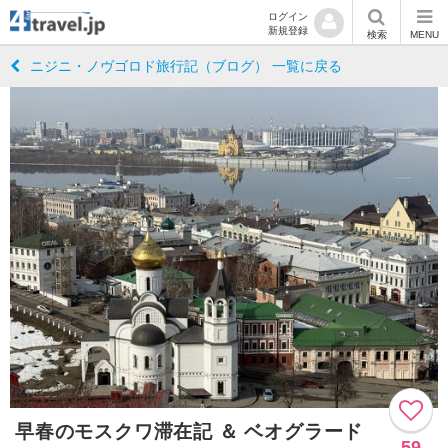
ログイン
新規登録
検索
MENU
ニジニ・ノヴゴロド旅行記（ブログ） 一覧に戻る
早春のモスクワ滞在記 ＆ ベオグラード
59