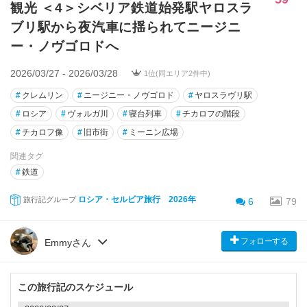
観光 ＜4＞シベリア鉄道始発駅ヤロスラ
ブリ駅から夜汽車に揺られてニージニ
ー・ノヴゴロドへ
2026/03/27 - 2026/03/28
1位(同エリア2件中)
#
クレムリン
#
ニージニー・ノヴゴロド
#
ヤロスラヴリ駅
#
ロシア
#
ヴォルガ川
#
寝台列車
#
チカロフの階段
#
チカロフ像
#
旧市街
#
ミーニン広場
関連タグ
#
鉄道
ロシア・セルビア旅行 2026年
旅行記グループ
6
79
フォローする
Emmyさん
この旅行記のスケジュール