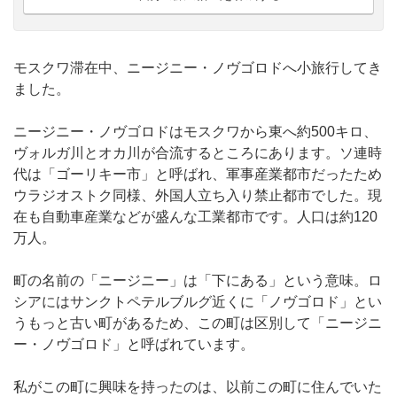
モスクワ滞在中、ニージニー・ノヴゴロドへ小旅行してき
ました。
ニージニー・ノヴゴロドはモスクワから東へ約500キロ、
ヴォルガ川とオカ川が合流するところにあります。ソ連時
代は「ゴーリキー市」と呼ばれ、軍事産業都市だったため
ウラジオストク同様、外国人立ち入り禁止都市でした。現
在も自動車産業などが盛んな工業都市です。人口は約120
万人。
町の名前の「ニージニー」は「下にある」という意味。ロ
シアにはサンクトペテルブルグ近くに「ノヴゴロド」とい
うもっと古い町があるため、この町は区別して「ニージニ
ー・ノヴゴロド」と呼ばれています。
私がこの町に興味を持ったのは、以前この町に住んでいた