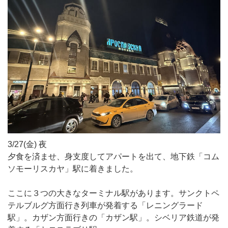
3/27(金) 夜
夕食を済ませ、身支度してアパートを出て、地下鉄「コム
ソモーリスカヤ」駅に着きました。
ここに３つの大きなターミナル駅があります。サンクトペ
テルブルグ方面行き列車が発着する「レニングラード
駅」。カザン方面行きの「カザン駅」。シベリア鉄道が発