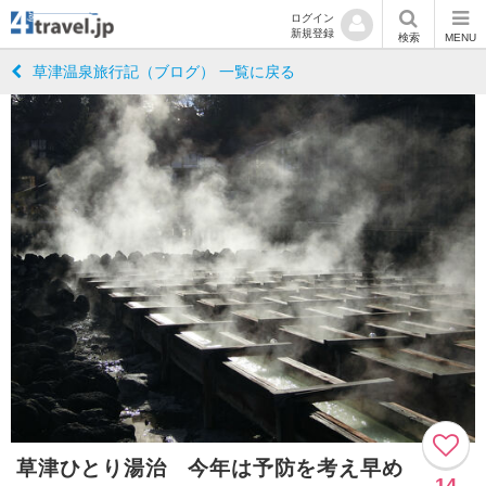
ログイン
新規登録
検索
MENU
草津温泉旅行記（ブログ） 一覧に戻る
草津ひとり湯治 今年は予防を考え早め
14