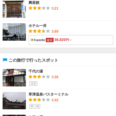
興亜館
3.21
ホテル一井
3.88
38,820
円～
最安
この旅行で行ったスポット
千代の湯
3.36
温泉
草津温泉バスターミナル
3.42
乗り物