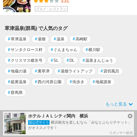
3.31
グルメ・レストラン
草津温泉(群馬) で人気のタグ
#
草津温泉
#
湯畑
#
温泉
#
高崎駅
#
サンタクロース村
#
ぐんまちゃん
#
横川駅
#
クリスマス碓氷号
#
SL
#
DL
#
温泉まんじゅう
#
地蔵の湯
#
裏草津
#
湯畑ライトアップ
#
貸切風呂
#
硫黄温泉
#
西の河原公園
#
街歩き
#
地蔵源泉
#
群馬県
もっと見る
ホテルＪＡＬシティ関内 横浜
タグから国内旅行記
を探す
（ブログ）
横浜観光を楽しむなら「みなとぶらりチケット」
宿公式サイト
がオススメです！
#
温泉
スポンサー提供