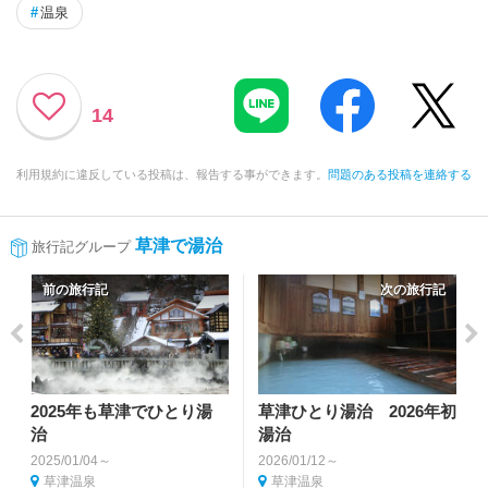
#
温泉
14
利用規約に違反している投稿は、報告する事ができます。
問題のある投稿を連絡する
草津で湯治
旅行記グループ
前の旅行記
次の旅行記
2025年も草津でひとり湯
草津ひとり湯治 2026年初
治
湯治
2025/01/04～
2026/01/12～
草津温泉
草津温泉