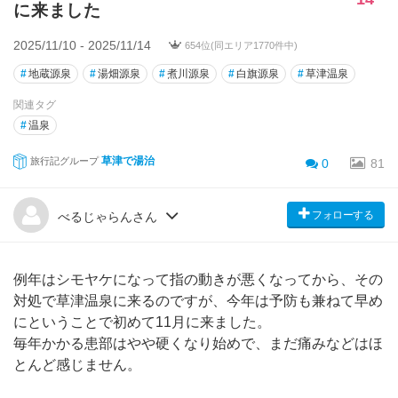
に来ました
2025/11/10 - 2025/11/14
654位(同エリア1770件中)
#
地蔵源泉
#
湯畑源泉
#
煮川源泉
#
白旗源泉
#
草津温泉
関連タグ
#
温泉
草津で湯治
旅行記グループ
0
81
フォローする
べるじゃらんさん
例年はシモヤケになって指の動きが悪くなってから、その
対処で草津温泉に来るのですが、今年は予防も兼ねて早め
にということで初めて11月に来ました。
毎年かかる患部はやや硬くなり始めで、まだ痛みなどはほ
とんど感じません。