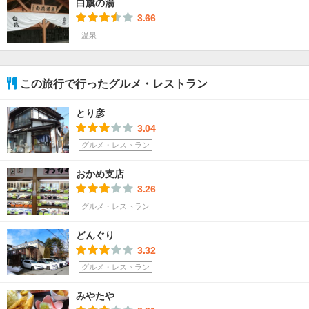
白旗の湯
3.66
温泉
この旅行で行ったグルメ・レストラン
とり彦
3.04
グルメ・レストラン
おかめ支店
3.26
グルメ・レストラン
どんぐり
3.32
グルメ・レストラン
みやたや