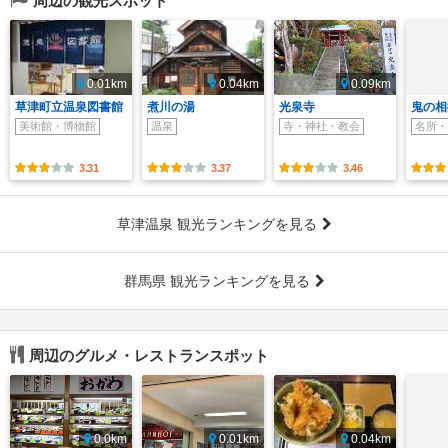
周辺の観光スポット
0.01km
0.04km
0.09km
草津町立温泉図書館
煮川の湯
光泉寺
鬼の相
美術館・博物館
温泉
寺・神社・教会
名所・
3.31
3.37
3.46
草津温泉 観光ランキングを見る
群馬県 観光ランキングを見る
周辺のグルメ・レストランスポット
0.0km
0.01km
0.04km