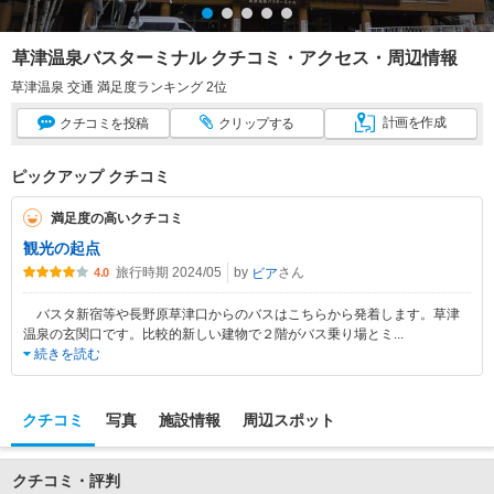
草津温泉バスターミナル クチコミ・アクセス・周辺情報
草津温泉 交通 満足度ランキング 2位
計画
を作成
クチコミ
を投稿
クリップ
する
ピックアップ クチコミ
満足度の高いクチコミ
観光の起点
旅行時期 2024/05
by
さん
ビア
4.0
バスタ新宿等や長野原草津口からのバスはこちらから発着します。草津
温泉の玄関口です。比較的新しい建物で２階がバス乗り場とミ
...
続きを読む
クチコミ
写真
施設情報
周辺スポット
クチコミ・評判