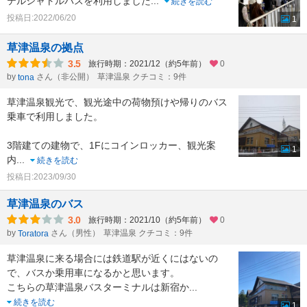
テルシャトルバスを利用しました
...
続きを読む
投稿日:2022/06/20
1
草津温泉の拠点
3.5
旅行時期：2021/12（約5年前）
0
by
さん（非公開）
草津温泉 クチコミ：9件
tona
草津温泉観光で、観光途中の荷物預けや帰りのバス
乗車で利用しました。
3階建ての建物で、1Fにコインロッカー、観光案
1
内
...
続きを読む
投稿日:2023/09/30
草津温泉のバス
3.0
旅行時期：2021/10（約5年前）
0
by
さん（男性）
草津温泉 クチコミ：9件
Toratora
草津温泉に来る場合には鉄道駅が近くにはないの
で、バスか乗用車になるかと思います。
こちらの草津温泉バスターミナルは新宿か
...
続きを読む
1