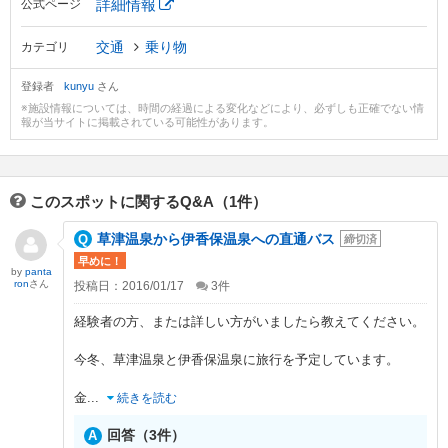
詳細情報
公式ページ
交通
乗り物
カテゴリ
登録者
kunyu
さん
※施設情報については、時間の経過による変化などにより、必ずしも正確でない情
報が当サイトに掲載されている可能性があります。
このスポットに関するQ&A（1件）
草津温泉から伊香保温泉への直通バス
締切済
早めに！
by
panta
ron
さん
投稿日：2016/01/17
3
件
経験者の方、または詳しい方がいましたら教えてください。
今冬、草津温泉と伊香保温泉に旅行を予定しています。
金
...
続きを読む
回答（3件）