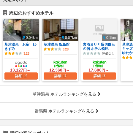
周辺のおすすめホテル
0.04km
0.07km
0.1km
草津温泉 お宿 ゆ
草津温泉 飯島舘
素泊まりと貸切風呂
草津温
きずみ
の宿 ホテル松巳
キッズ
3.28
ゆたか
3.23
評価なし
13,127
12,360
17,600
円～
円～
円～
詳細
詳細
詳細
草津温泉 ホテルランキングを見る
群馬県 ホテルランキングを見る