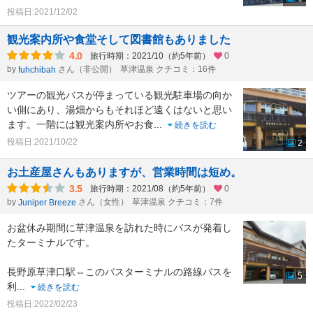
投稿日:2021/12/02
観光案内所や食堂そして図書館もありました
4.0
旅行時期：2021/10（約5年前）
0
by
さん（非公開）
草津温泉 クチコミ：16件
fuhchibah
ツアーの観光バスが停まっている観光駐車場の向か
い側にあり、湯畑からもそれほど遠くはないと思い
ます。一階には観光案内所やお食
...
続きを読む
投稿日:2021/10/22
2
お土産屋さんもありますが、営業時間は短め。
3.5
旅行時期：2021/08（約5年前）
0
by
さん（女性）
草津温泉 クチコミ：7件
Juniper Breeze
お盆休み期間に草津温泉を訪れた時にバスが発着し
たターミナルです。
長野原草津口駅⇔このバスターミナルの路線バスを
5
利
...
続きを読む
投稿日:2022/02/23