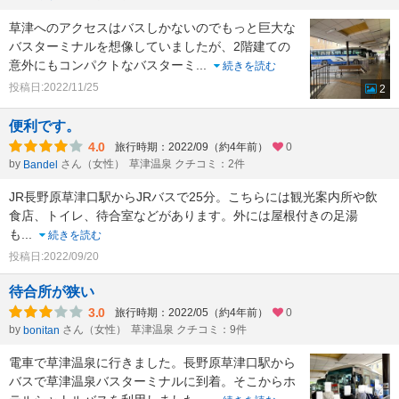
草津へのアクセスはバスしかないのでもっと巨大な
バスターミナルを想像していましたが、2階建ての
意外にもコンパクトなバスターミ
...
続きを読む
投稿日:2022/11/25
2
便利です。
4.0
旅行時期：2022/09（約4年前）
0
by
さん（女性）
草津温泉 クチコミ：2件
Bandel
JR長野原草津口駅からJRバスで25分。こちらには観光案内所や飲
食店、トイレ、待合室などがあります。外には屋根付きの足湯
も
...
続きを読む
投稿日:2022/09/20
待合所が狭い
3.0
旅行時期：2022/05（約4年前）
0
by
さん（女性）
草津温泉 クチコミ：9件
bonitan
電車で草津温泉に行きました。長野原草津口駅から
バスで草津温泉バスターミナルに到着。そこからホ