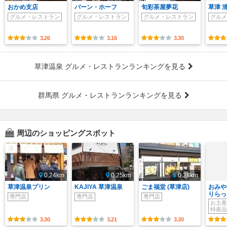
おかめ支店
バーン・ホーフ
旬彩茶屋夢花
草津 
グルメ・レストラン
グルメ・レストラン
グルメ・レストラン
グルメ
3.26
3.16
3.30
草津温泉 グルメ・レストランランキングを見る
群馬県 グルメ・レストランランキングを見る
周辺のショッピングスポット
0.24km
0.25km
0.28km
草津温泉プリン
KAJIYA 草津温泉
ごま福堂 (草津店)
おみや
りらっ
専門店
専門店
専門店
お土産
特産品
3.30
3.21
3.30