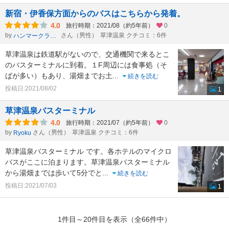
新宿・伊香保方面からのバスはこちらから発着。
4.0
旅行時期：2021/08（約5年前）
0
by
さん（男性）
草津温泉 クチコミ：6件
ハンマークラヴィーア
草津温泉は鉄道駅がないので、交通機関で来るとこ
のバスターミナルに到着。１F周辺には食事処（そ
ばが多い）もあり、湯畑までお土
...
続きを読む
投稿日:2021/08/02
1
草津温泉バスターミナル
4.0
旅行時期：2021/07（約5年前）
0
by
さん（男性）
草津温泉 クチコミ：6件
Ryoku
草津温泉バスターミナル です。各ホテルのマイクロ
バスがここに泊まります。草津温泉バスターミナル
から湯畑までは歩いて5分でと
...
続きを読む
投稿日:2021/07/03
1
1件目～20件目を表示（全66件中）