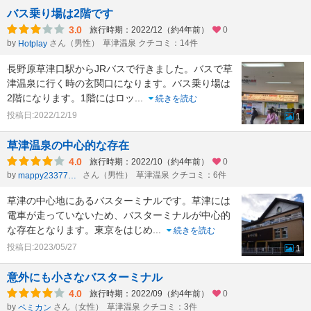
バス乗り場は2階です
3.0
旅行時期：2022/12（約4年前）
0
by
さん（男性）
草津温泉 クチコミ：14件
Hotplay
長野原草津口駅からJRバスで行きました。バスで草
津温泉に行く時の玄関口になります。バス乗り場は
2階になります。1階にはロッ
...
続きを読む
投稿日:2022/12/19
1
草津温泉の中心的な存在
4.0
旅行時期：2022/10（約4年前）
0
by
さん（男性）
草津温泉 クチコミ：6件
mappy23377803
草津の中心地にあるバスターミナルです。草津には
電車が走っていないため、バスターミナルが中心的
な存在となります。東京をはじめ
...
続きを読む
投稿日:2023/05/27
1
意外にも小さなバスターミナル
4.0
旅行時期：2022/09（約4年前）
0
by
さん（女性）
草津温泉 クチコミ：3件
ペミカン