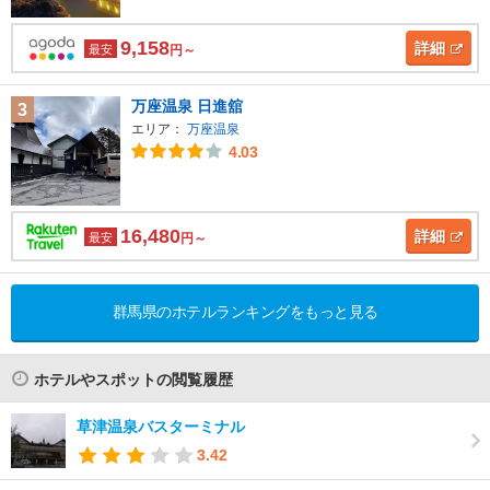
9,158
詳細
最安
円～
万座温泉 日進舘
3
エリア：
万座温泉
4.03
16,480
詳細
最安
円～
群馬県のホテルランキングをもっと見る
ホテルやスポットの閲覧履歴
草津温泉バスターミナル
3.42