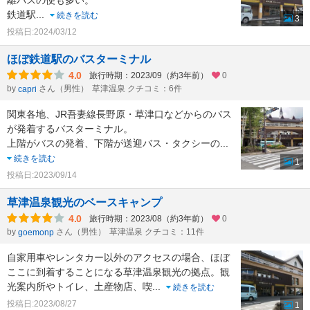
離バスの便も多い。
鉄道駅
...
続きを読む
3
投稿日:2024/03/12
ほぼ鉄道駅のバスターミナル
4.0
旅行時期：2023/09（約3年前）
0
by
さん（男性）
草津温泉 クチコミ：6件
capri
関東各地、JR吾妻線長野原・草津口などからのバス
が発着するバスターミナル。
上階がバスの発着、下階が送迎バス・タクシーの
...
続きを読む
1
投稿日:2023/09/14
草津温泉観光のベースキャンプ
4.0
旅行時期：2023/08（約3年前）
0
by
さん（男性）
草津温泉 クチコミ：11件
goemonp
自家用車やレンタカー以外のアクセスの場合、ほぼ
ここに到着することになる草津温泉観光の拠点。観
光案内所やトイレ、土産物店、喫
...
続きを読む
投稿日:2023/08/27
1