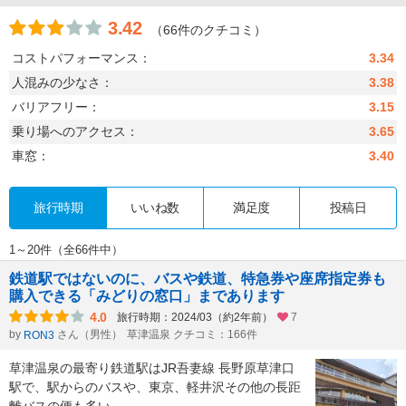
3.42
（66件のクチコミ）
コストパフォーマンス：
3.34
人混みの少なさ：
3.38
バリアフリー：
3.15
乗り場へのアクセス：
3.65
車窓：
3.40
旅行時期
いいね数
満足度
投稿日
1～20件（全66件中）
鉄道駅ではないのに、バスや鉄道、特急券や座席指定券も
購入できる「みどりの窓口」まであります
4.0
旅行時期：2024/03（約2年前）
7
by
さん（男性）
草津温泉 クチコミ：166件
RON3
草津温泉の最寄り鉄道駅はJR吾妻線 長野原草津口
駅で、駅からのバスや、東京、軽井沢その他の長距