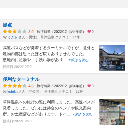
拠点
3.0
旅行時期：2022/12（約4年前）
0
by
さん（男性）
草津温泉 クチコミ：17件
うさお
高速バスなどが発着するターミナルですが、意外と
建物内部は思ったほど広くありませんでした。
敷地内に足湯や、手洗い湯があり
...
続きを読む
投稿日:2022/12/29
1
便利なターミナル
4.0
旅行時期：2022/12（約4年前）
0
by
さん（非公開）
草津温泉 クチコミ：12件
kotoka
草津温泉への旅行の際に利用しました。高速バスが
発着しました。ビルには待合のベンチや観光案内
所、お土産店などがあります。トイ
...
続きを読む
投稿日:2022/12/23
1