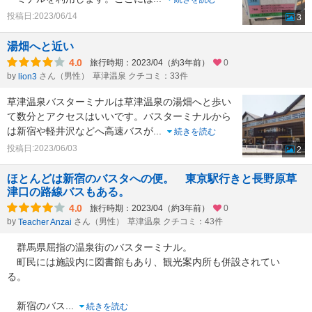
投稿日:2023/06/14
3
湯畑へと近い
4.0
旅行時期：2023/04（約3年前）
0
by
さん（男性）
草津温泉 クチコミ：33件
lion3
草津温泉バスターミナルは草津温泉の湯畑へと歩い
て数分とアクセスはいいです。バスターミナルから
は新宿や軽井沢などへ高速バスが
...
続きを読む
投稿日:2023/06/03
2
ほとんどは新宿のバスタへの便。 東京駅行きと長野原草
津口の路線バスもある。
4.0
旅行時期：2023/04（約3年前）
0
by
さん（男性）
草津温泉 クチコミ：43件
Teacher Anzai
群馬県屈指の温泉街のバスターミナル。
町民には施設内に図書館もあり、観光案内所も併設されてい
る。
新宿のバス
...
続きを読む