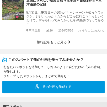
温泉に入らない温泉日帰り散歩旅～正味1時間～草
津温泉の記録
5月某日。JR東日本の50%offキャンペーンを知ったワタ
クシ、ジジ。せっかくだからどこかに行こう！っという
10
わけで、前から行ってみたかった草津温泉に行ってみる
こ...
草津温泉
26
2026/05/26
by ゆらこなたびさん
旅行記をもっと見る
このスポットで旅の計画を作ってみませんか？
行きたいスポットを追加して、しおりのように自分だけの「旅の計画」
が作れます。
クリップ したスポットから、まとめて登録も！
旅の計画を作成する
周辺スポット