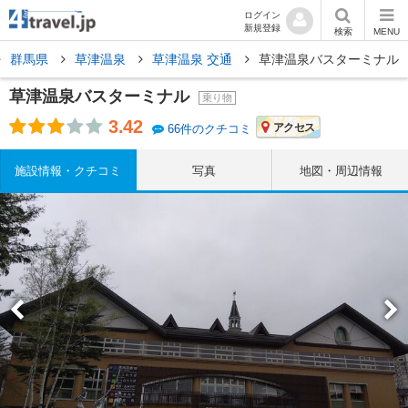
ログイン
新規登録
検索
MENU
群馬県
草津温泉
草津温泉 交通
草津温泉バスターミナル
草津温泉バスターミナル
乗り物
3.42
アクセス
66件のクチコミ
施設情報・クチコミ
写真
地図・周辺情報