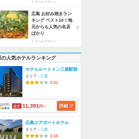
トラベルマガジン
広島 お好み焼きラン
キング ベスト10！地
元からも人気の名店
ばかり
トラベルマガジン
原の人気ホテルランキング
ホテルルートイン三原駅前
エリア：
三原
3.41
11,391
詳細
最安
円～
広島エアポートホテル
エリア：
三原
3.38