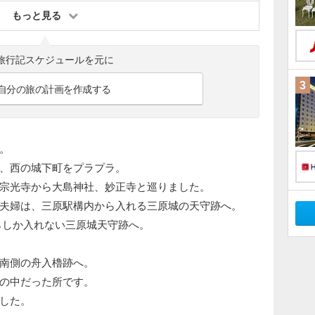
もっと見る
旅行記スケジュールを元に
3
自分の旅の計画を作成する
。
、西の城下町をプラプラ。
宗光寺から大島神社、妙正寺と巡りました。
夫婦は、三原駅構内から入れる三原城の天守跡へ。
らしか入れない三原城天守跡へ。
南側の舟入櫓跡へ。
の中だった所です。
した。