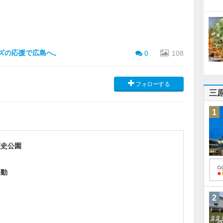
ーズの応援で広島へ。
0
108
フォローする
三
1
歴史公園
移動
2