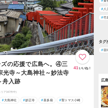
#
黄
#
八
#
竹
タグ
#
宿
ーズの応援で広島へ。④三
41
いいね！
宗光寺～大島神社～妙法寺
～舟入跡
広
エリア347件中)
#
大島神社
#
妙正寺
#
喜多扇
#
聖トマス小崎