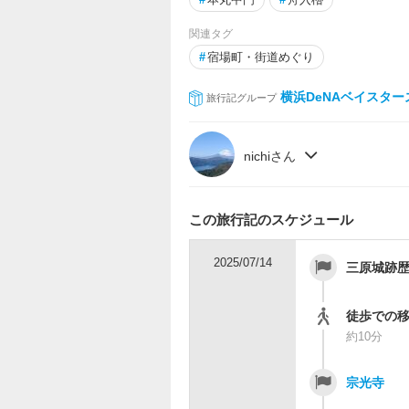
関連タグ
#
宿場町・街道めぐり
横浜DeNAベイスタ
旅行記グループ
nichiさん
この旅行記のスケジュール
2025/07/14
三原城跡
徒歩での
約10分
宗光寺