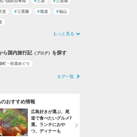
色い国鉄型車両
#
三原
#
三原城
天堂
#
三景園
#
尾道
#
福山
原
もっと見る
から国内旅行記
を探す
（ブログ）
場町・街道めぐり
タグ一覧
島のおすすめ情報
広島好きが選ぶ、尾
道で食べたいグルメ7
選。ランチにおや
つ、ディナーも