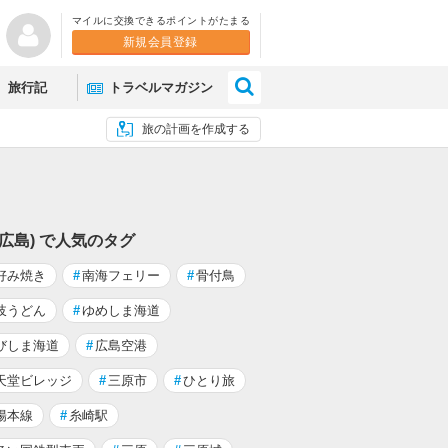
マイルに交換できるポイントがたまる
新規会員登録
×
旅行記
トラベルマガジン
旅の計画を作成する
(広島) で人気のタグ
好み焼き
#
南海フェリー
#
骨付鳥
岐うどん
#
ゆめしま海道
びしま海道
#
広島空港
天堂ビレッジ
#
三原市
#
ひとり旅
陽本線
#
糸崎駅