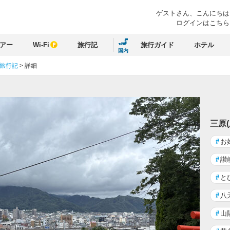
ゲストさん、
こんにちは
ログインはこちら
アー
Wi-Fi
旅行記
旅行ガイド
ホテル
国内
 旅行記
>
詳細
三原
#
お
#
讃
#
と
#
八
#
山