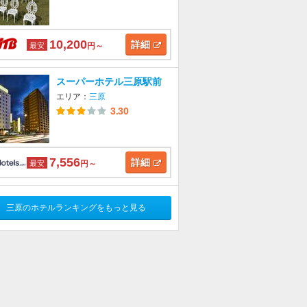
10,200
詳細
最安
円～
スーパーホテル三原駅前
エリア：
三原
3.30
7,556
詳細
最安
円～
三原のホテルランキングをもっと見る