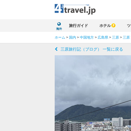
旅行ガイド
ホテル
ツ
海外
ホーム
>
国内
>
中国地方
>
広島県
>
三原
>
三原
三原旅行記（ブログ） 一覧に戻る