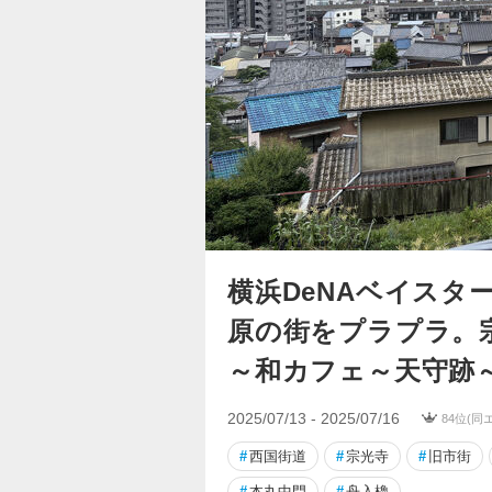
横浜DeNAベイスタ
原の街をプラプラ。
～和カフェ～天守跡
2025/07/13 - 2025/07/16
84位(同
#
西国街道
#
宗光寺
#
旧市街
#
本丸中門
#
舟入櫓