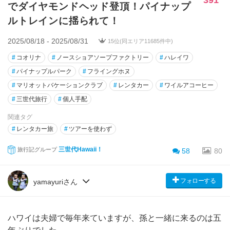
でダイヤモンドヘッド登頂！パイナップ
ルトレインに揺られて！
2025/08/18 - 2025/08/31
15位(同エリア11685件中)
#
コオリナ
#
ノースショアソープファクトリー
#
ハレイワ
#
パイナップルパーク
#
フライングホヌ
#
マリオットバケーションクラブ
#
レンタカー
#
ワイルアコーヒー
#
三世代旅行
#
個人手配
関連タグ
#
レンタカー旅
#
ツアーを使わず
三世代Hawaii！
旅行記グループ
58
80
フォローする
yamayuriさん
ハワイは夫婦で毎年来ていますが、孫と一緒に来るのは五