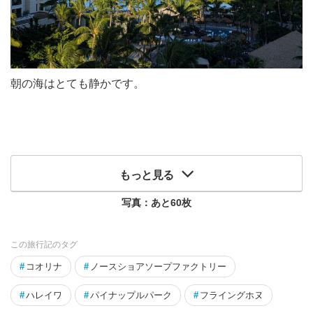
朝の海はとても静かです。
もっと見る
写真：あと
60
枚
この旅行記のタグ
#
コオリナ
#
ノースショアソープファクトリー
#
ハレイワ
#
パイナップルパーク
#
フライングホヌ