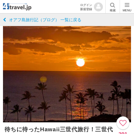
ログイン
新規登録
検索
MENU
オアフ島旅行記（ブログ） 一覧に戻る
待ちに待ったHawaii三世代旅行！三世代
391