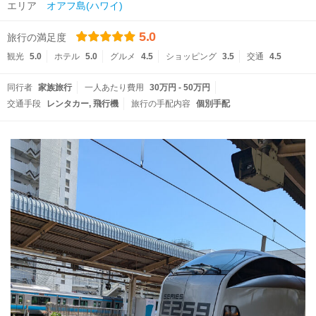
エリア
オアフ島(ハワイ)
5.0
旅行の満足度
観光
5.0
ホテル
5.0
グルメ
4.5
ショッピング
3.5
交通
4.5
同行者
家族旅行
一人あたり費用
30万円 - 50万円
交通手段
レンタカー
飛行機
旅行の手配内容
個別手配