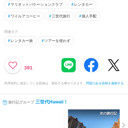
#
マリオットバケーションクラブ
#
レンタカー
#
ワイルアコーヒー
#
三世代旅行
#
個人手配
関連タグ
#
レンタカー旅
#
ツアーを使わず
391
利用規約に違反している投稿は、報告する事ができます。
問題のある投稿を連絡する
三世代Hawaii！
旅行記グループ
次の旅行記