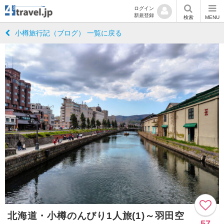
ログイン
新規登録
検索
MENU
小樽旅行記（ブログ） 一覧に戻る
北海道・小樽のんびり1人旅(1)～羽田空
57