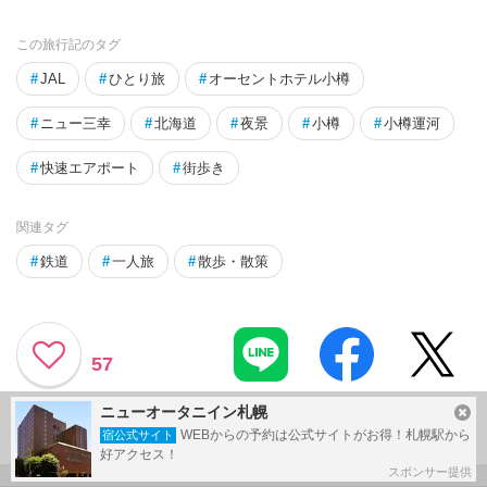
この旅行記のタグ
#
JAL
#
ひとり旅
#
オーセントホテル小樽
#
ニュー三幸
#
北海道
#
夜景
#
小樽
#
小樽運河
#
快速エアポート
#
街歩き
関連タグ
#
鉄道
#
一人旅
#
散歩・散策
57
ニューオータニイン札幌
利用規約に違反している投稿は、報告する事ができます。
問題のある投稿を連絡する
WEBからの予約は公式サイトがお得！札幌駅から
宿公式サイト
好アクセス！
スポンサー提供