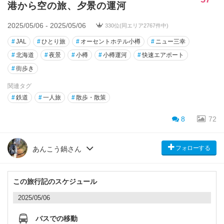
港から空の旅、夕景の運河
2025/05/06 - 2025/05/06
330位(同エリア2767件中)
#
JAL
#
ひとり旅
#
オーセントホテル小樽
#
ニュー三幸
#
北海道
#
夜景
#
小樽
#
小樽運河
#
快速エアポート
#
街歩き
関連タグ
#
鉄道
#
一人旅
#
散歩・散策
8
72
フォローする
あんこう鍋さん
この旅行記のスケジュール
2025/05/06
バスでの移動