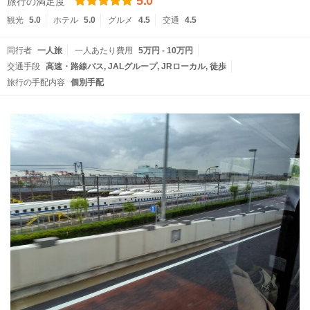
5.0
旅行の満足度
観光
5.0
ホテル
5.0
グルメ
4.5
交通
4.5
同行者
一人旅
一人あたり費用
5万円 - 10万円
交通手段
高速・路線バス
JALグループ
JRローカル
徒歩
旅行の手配内容
個別手配