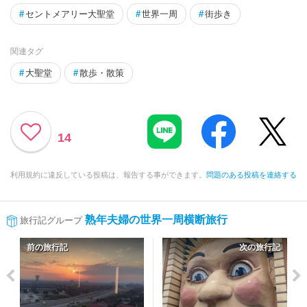
#
セントメアリー大聖堂
#
世界一周
#
街歩き
関連タグ
#
大聖堂
#
散歩・散策
14
利用規約に違反している投稿は、報告する事ができます。
問題のある投稿を連絡する
熟年夫婦の世界一周横断旅行
旅行記グループ
前の旅行記
次の旅行記