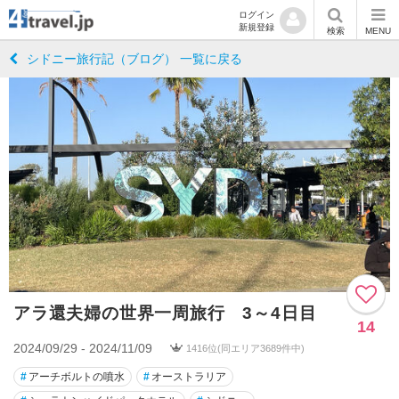
ログイン
新規登録
検索
MENU
シドニー旅行記（ブログ） 一覧に戻る
アラ還夫婦の世界一周旅行 3～4日目
14
2024/09/29 - 2024/11/09
1416位(同エリア3689件中)
#
アーチボルトの噴水
#
オーストラリア