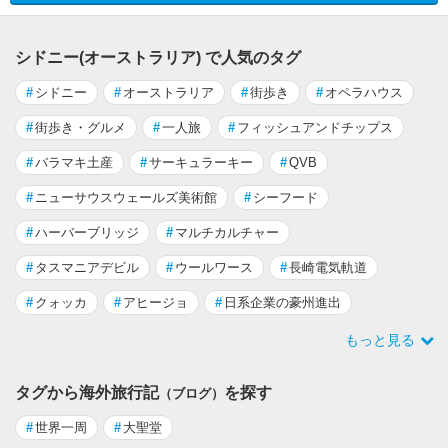
シドニー(オーストラリア) で人気のタグ
#
シドニー
#
オーストラリア
#
街歩き
#
オペラハウス
#
街歩き・グルメ
#
一人旅
#
フィッシュアンドチップス
#
バラマキ土産
#
サーキュラーキー
#
QVB
#
ニューサウスウェールズ美術館
#
シーフード
#
ハーバーブリッジ
#
マルチカルチャー
#
タスマニアデビル
#
ウールワース
#
長崎電気軌道
#
クォッカ
#
アヒージョ
#
日系企業の豪州進出
もっと見る
タグから海外旅行記
を探す
（ブログ）
#
世界一周
#
大聖堂