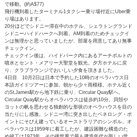
で移動。(約A$77)
飛行機到着したターミナル1タクシー乗り場付近にUber乗
り場はあります。
20分ほどでシドニー滞在中のホテル、シェラトングランド
シドニーハイドハークへ到着。AM到着のためチェックイ
ンは無理かと思っていましたが、部屋を用意してあり無事
チェックイン。
チェックイン後は、ハイドパーク内にあるアーチボルトの
噴水とセント・メアリー大聖堂を観光。夕方ホテルに戻
り、クラブラウンジでおいしい夕食を頂きました。
4日目 10月2日は日本で予約した10時のオペラハウス日
本語ガイドツアーに参加。朝から少々雨模様。ホテル近く
のSt.James駅から地下鉄に乗り、Circular Quay駅へ。
Circular Quay駅からオペラハウスは徒歩約10分。貝殻や
ヨットの帆を思わせる独創的な形状のオペラハウスを目の
当たりにし感激。シドニー湾に突き出したベネロング・ポ
イントにそびえ建っているオーストラリアのシンボル。オ
ペラハウスは1959年に着工したが、建設困難な構造のた
め竣工は1973年。その後世界で最も建造年代が新しい世