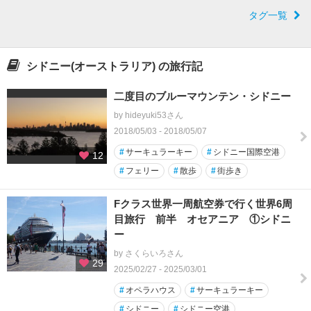
タグ一覧
シドニー(オーストラリア) の旅行記
二度目のブルーマウンテン・シドニー
by hideyuki53さん
2018/05/03 - 2018/05/07
#
サーキュラーキー
#
シドニー国際空港
12
#
フェリー
#
散歩
#
街歩き
Fクラス世界一周航空券で行く世界6周
目旅行 前半 オセアニア ①シドニ
ー
by さくらいろさん
29
2025/02/27 - 2025/03/01
#
オペラハウス
#
サーキュラーキー
#
シドニー
#
シドニー空港