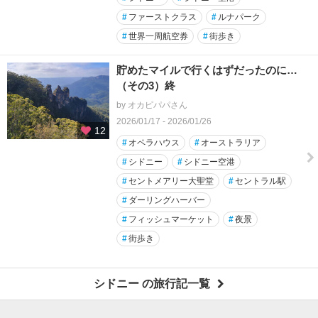
#
ファーストクラス
#
ルナパーク
#
世界一周航空券
#
街歩き
貯めたマイルで行くはずだったのに…
（その3）終
by オカピパパさん
2026/01/17 - 2026/01/26
12
#
オペラハウス
#
オーストラリア
#
シドニー
#
シドニー空港
#
セントメアリー大聖堂
#
セントラル駅
#
ダーリングハーバー
#
フィッシュマーケット
#
夜景
#
街歩き
シドニー の旅行記一覧