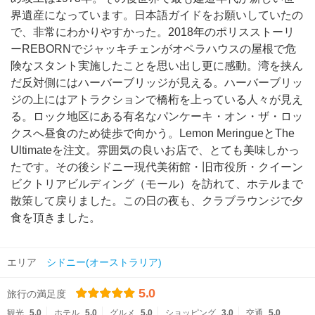
界遺産になっています。日本語ガイドをお願いしていたの
で、非常にわかりやすかった。2018年のポリスストーリ
ーREBORNでジャッキチェンがオペラハウスの屋根で危
険なスタント実施したことを思い出し更に感動。湾を挟ん
だ反対側にはハーバーブリッジが見える。ハーバーブリッ
ジの上にはアトラクションで橋桁を上っている人々が見え
る。ロック地区にある有名なパンケーキ・オン・ザ・ロッ
クスへ昼食のため徒歩で向かう。Lemon MeringueとThe
Ultimateを注文。雰囲気の良いお店で、とても美味しかっ
たです。その後シドニー現代美術館・旧市役所・クイーン
ビクトリアビルディング（モール）を訪れて、ホテルまで
散策して戻りました。この日の夜も、クラブラウンジで夕
食を頂きました。
エリア
シドニー(オーストラリア)
5.0
旅行の満足度
観光
5.0
ホテル
5.0
グルメ
5.0
ショッピング
3.0
交通
5.0