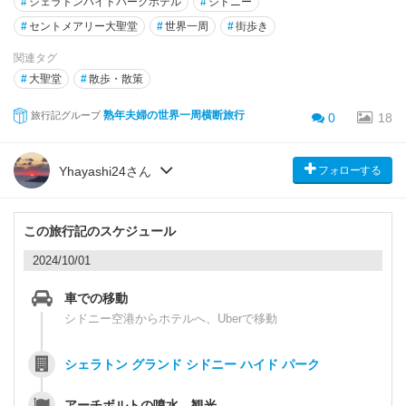
#
シェラトンハイドパークホテル
#
シドニー
#
セントメアリー大聖堂
#
世界一周
#
街歩き
関連タグ
#
大聖堂
#
散歩・散策
熟年夫婦の世界一周横断旅行
旅行記グループ
0
18
フォローする
Yhayashi24さん
この旅行記のスケジュール
2024/10/01
車での移動
シドニー空港からホテルへ、Uberで移動
シェラトン グランド シドニー ハイド パーク
アーチボルトの噴水 観光