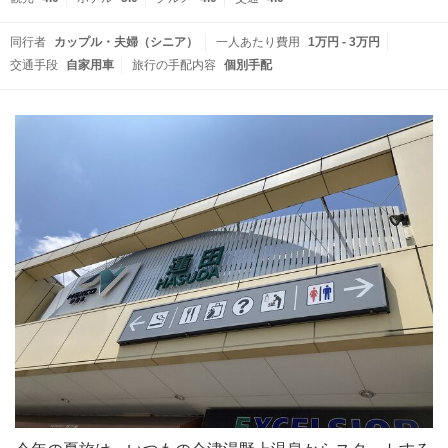
同行者
カップル・夫婦（シニア）
一人あたり費用
1万円 - 3万円
交通手段
自家用車
旅行の手配内容
個別手配