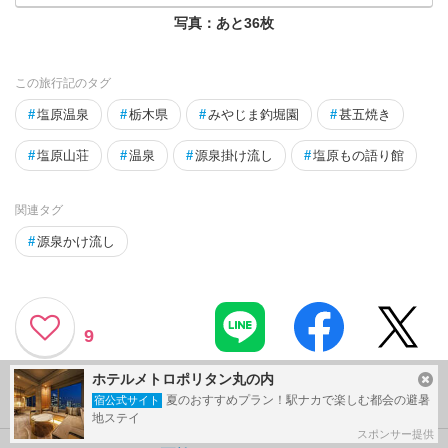
写真：あと
36
枚
この旅行記のタグ
#
塩原温泉
#
栃木県
#
みやじま釣堀園
#
甚五焼き
#
塩原山荘
#
温泉
#
源泉掛け流し
#
塩原もの語り館
関連タグ
#
源泉かけ流し
9
ホテルメトロポリタン丸の内
利用規約に違反している投稿は、報告する事ができます。
問題のある投稿を連絡する
夏のおすすめプラン！駅ナカで楽しむ都会の避暑
宿公式サイト
地ステイ
スポンサー提供