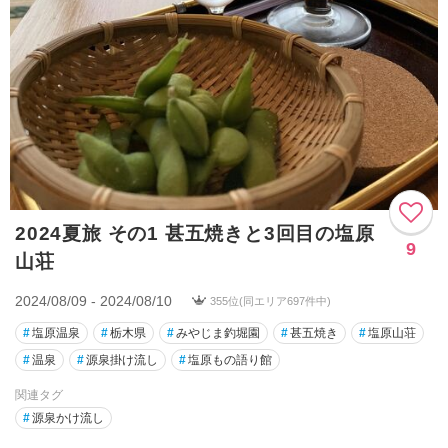
2024夏旅 その1 甚五焼きと3回目の塩原
9
山荘
2024/08/09 - 2024/08/10
355位(同エリア697件中)
#
塩原温泉
#
栃木県
#
みやじま釣堀園
#
甚五焼き
#
塩原山荘
#
温泉
#
源泉掛け流し
#
塩原もの語り館
関連タグ
#
源泉かけ流し