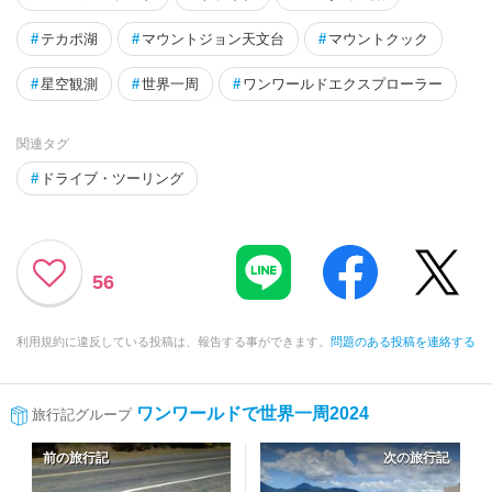
#
テカポ湖
#
マウントジョン天文台
#
マウントクック
#
星空観測
#
世界一周
#
ワンワールドエクスプローラー
関連タグ
#
ドライブ・ツーリング
56
利用規約に違反している投稿は、報告する事ができます。
問題のある投稿を連絡する
ワンワールドで世界一周2024
旅行記グループ
前の旅行記
次の旅行記