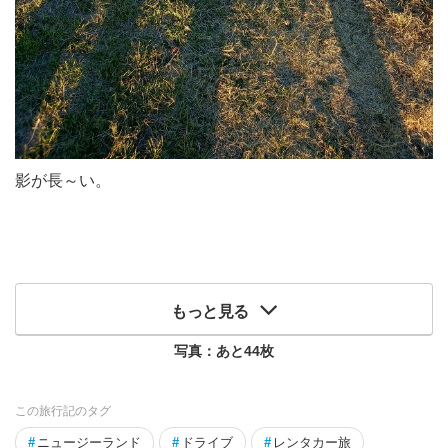
影が長～い。
もっと見る
写真：あと
44
枚
この旅行記のタグ
#
ニュージーランド
#
ドライブ
#
レンタカー旅