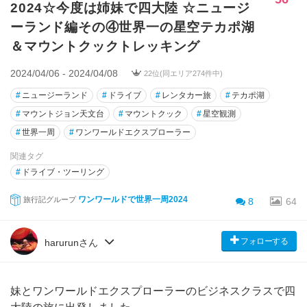
2024☆今度は姉妹で四大陸 ☆ニュージ
ーランド編その④世界一の星空テカポ湖
＆マウントクックトレッキング
2024/04/06 - 2024/04/08
22位(同エリア274件中)
#
ニュージーランド
#
ドライブ
#
レンタカー旅
#
テカポ湖
#
マウントジョン天文台
#
マウントクック
#
星空観測
#
世界一周
#
ワンワールドエクスプローラー
関連タグ
#
ドライブ・ツーリング
ワンワールドで世界一周2024
旅行記グループ
8
64
フォローする
harurunさん
妹とワンワールドエクスプローラーのビジネスクラスで四