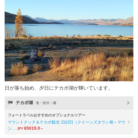
日が落ち始め、夕日にテカポ湖が輝いています。
テカポ湖
滝・河川・湖
フォートラベルおすすめのオプショナルツアー
マウントクック＆テカポ観光 2泊3日（クイーンズタウン発～マウ
65019.0
ン…
JPY
～