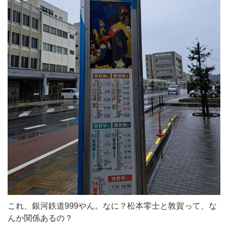
これ、銀河鉄道999やん。なに？松本零士と敦賀って、な
んか関係あるの？