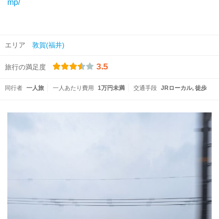
mp/
エリア
敦賀(福井)
3.5
旅行の満足度
同行者
一人旅
一人あたり費用
1万円未満
交通手段
JRローカル
徒歩