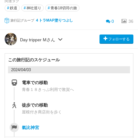
関連タグ
#
鉄道
#
神社巡り
#
青春18切符の旅
４トラMAP塗りつぶし
旅行記グループ
0
36
フォローする
Day tripper Mさん
この旅行記のスケジュール
2024/04/03
電車での移動
青春１８きっぷ利用で敦賀へ
徒歩での移動
屋根付き商店街を歩く
氣比神宮