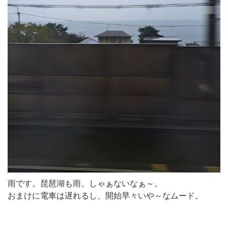
雨です。琵琶湖も雨。しゃぁないなぁ～。
おまけに電車は遅れるし、開始早々いや～なムード。