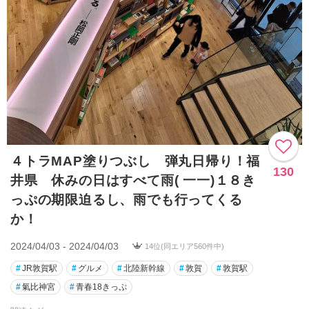
４トラMAP塗りつぶし 弾丸日帰り！福
130
井県 休みの日はすべて雨( 一一)１８き
っぷの期限迫るし、雨でも行ってくる
か！
2024/04/03 - 2024/04/03
14位(同エリア560件中)
#
JR敦賀駅
#
グルメ
#
北陸新幹線
#
敦賀
#
敦賀駅
#
氣比神宮
#
青春18きっぷ