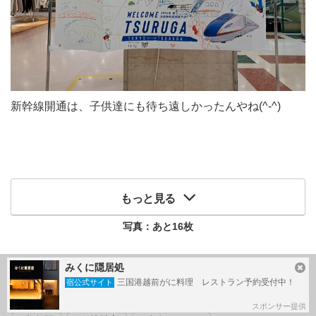
新幹線開通は、子供達にも待ち遠しかったんやね(^-^)
もっと見る
写真：あと
16
枚
みくに隠居処
この旅行記のタグ
三国港越前がに料理 レストラン予約受付中！
宿公式サイト
#
JR敦賀駅
#
グルメ
#
北陸新幹線
#
敦賀
スポンサー提供