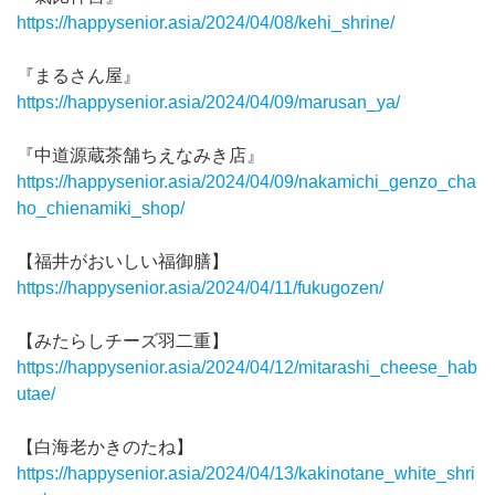
https://happysenior.asia/2024/04/08/kehi_shrine/
『まるさん屋』
https://happysenior.asia/2024/04/09/marusan_ya/
『中道源蔵茶舗ちえなみき店』
https://happysenior.asia/2024/04/09/nakamichi_genzo_cha
ho_chienamiki_shop/
【福井がおいしい福御膳】
https://happysenior.asia/2024/04/11/fukugozen/
【みたらしチーズ羽二重】
https://happysenior.asia/2024/04/12/mitarashi_cheese_hab
utae/
【白海老かきのたね】
https://happysenior.asia/2024/04/13/kakinotane_white_shri