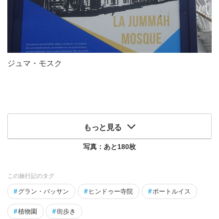
ジュマ・モスク
もっと見る
写真：あと
180
枚
この旅行記のタグ
#
グラン・バッサン
#
ヒンドゥー寺院
#
ポートルイス
#
植物園
#
街歩き