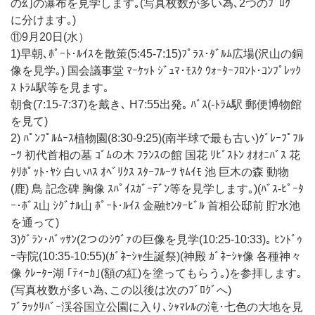
の幻の瀑布を見学します｡(写真枚数が多い為､2つのﾌﾞﾛｸﾞ
に分けます｡)
⑪9月20日(水）
1)早朝､ﾎﾟｰﾄ･ﾙｲｽを散策(5:45-7:15)ﾌﾟﾗｽ･ﾀﾞﾙﾑ広場(沢山の銅
像を見学｡) 国会議事堂 ﾏｰｹｯﾄ ｼﾞｭﾏ･ﾓｽｸ ｳｫｰﾀｰﾌﾛﾝﾄ･ｺﾝﾌﾟﾚｯｸ
ｽ ﾄﾗﾑ駅等を見ます｡
朝食(7:15-7:37)を戴き､ H7:55出発｡ ﾊﾞｽ(-ﾄﾗﾑ駅 郵便博物館
を見て)
2) ﾊﾟﾝﾌﾟﾙﾑｰｽ植物園(8:30-9:25)(南半球で最も古い)ｸﾞﾚｰﾌﾟﾌﾙ
ｰﾂ 初代首相の墓 ｺﾞﾑの木 ﾌﾗﾝｽの館 国花 ﾘﾋﾞｽﾄﾝ ｵｵｵﾆﾊﾞｽ 花
ﾀﾘﾎﾟｯﾄ･ﾔｼ 白いﾊｽ ｵﾍﾞﾘｸｽ ｽﾀｰﾌﾙｰﾂ ﾔﾑｲﾓ 池 巨木の森 動物
(鹿) 鳥 記念碑 胸像 ｽﾊﾟｲｽｶﾞｰﾃﾞﾝ等を見学します｡)(ﾊﾞｽ-ﾋﾟｰﾀ
ｰ･ﾎﾞｽ山 ｼｸﾞﾅﾙ山 ﾎﾟｰﾄ･ﾙｲｽ 金融ｾﾝﾀｰﾋﾞﾙ 首相公邸前 貯水池
を通って)
3)ｸﾞﾗﾝ･ﾊﾞｯｻﾝ(2つのｼｳﾞｧの巨像を見学(10:25-10:33)｡ ﾋﾝﾄﾞｩ
ｰ寺院(10:35-10:55)(ｶﾞﾈｰｼｬ生誕祭)(神殿 ｶﾞﾈｰｼｬ像 各種神々
像 ｸﾚｰﾀｰ湖 ｢ﾃｨｰｶ｣(額の紅)を塗ってもらう｡)を参拝します｡
(写真枚数が多い為､この以後は次のﾌﾞﾛｸﾞへ)
ﾌﾞﾗｯｸﾘﾊﾞｰ渓谷国立公園に入り､ｼｬﾏﾚﾙの滝･七色の大地を見