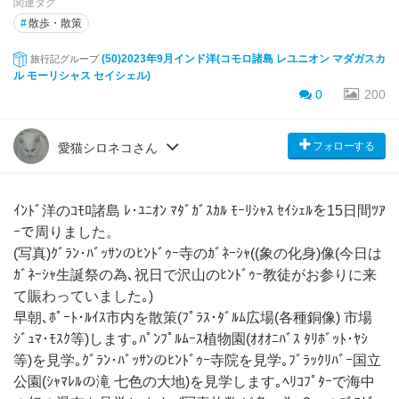
関連タグ
#
散歩・散策
(50)2023年9月インド洋(コモロ諸島 レユニオン マダガスカ
旅行記グループ
ル モーリシャス セイシェル)
0
200
フォローする
愛猫シロネコさん
ｲﾝﾄﾞ洋のｺﾓﾛ諸島 ﾚ･ﾕﾆｵﾝ ﾏﾀﾞｶﾞｽｶﾙ ﾓｰﾘｼｬｽ ｾｲｼｪﾙを15日間ﾂｱ
ｰで周りました。
(写真)ｸﾞﾗﾝ･ﾊﾞｯｻﾝのﾋﾝﾄﾞｩｰ寺のｶﾞﾈｰｼｬ((象の化身)像(今日は
ｶﾞﾈｰｼｬ生誕祭の為､祝日で沢山のﾋﾝﾄﾞｩｰ教徒がお参りに来
て賑わっていました｡)
早朝､ﾎﾟｰﾄ･ﾙｲｽ市内を散策(ﾌﾟﾗｽ･ﾀﾞﾙﾑ広場(各種銅像) 市場
ｼﾞｭﾏ･ﾓｽｸ等)します｡ﾊﾟﾝﾌﾟﾙﾑｰｽ植物園(ｵｵｵﾆﾊﾞｽ ﾀﾘﾎﾞｯﾄ･ﾔｼ
等)を見学｡ｸﾞﾗﾝ･ﾊﾞｯｻﾝのﾋﾝﾄﾞｩｰ寺院を見学｡ﾌﾞﾗｯｸﾘﾊﾞｰ国立
公園(ｼｬﾏﾚﾙの滝 七色の大地)を見学します｡ﾍﾘｺﾌﾟﾀｰで海中