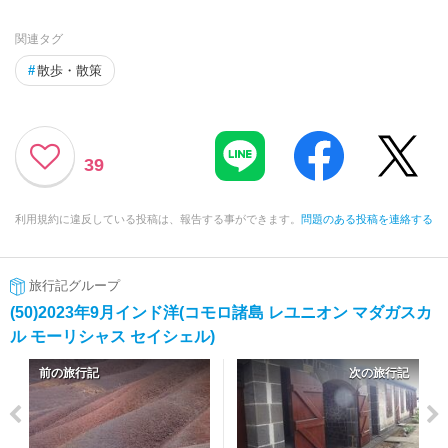
関連タグ
#
散歩・散策
39
利用規約に違反している投稿は、報告する事ができます。
問題のある投稿を連絡する
旅行記グループ
(50)2023年9月インド洋(コモロ諸島 レユニオン マダガスカ
ル モーリシャス セイシェル)
前の旅行記
次の旅行記