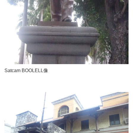
Satcam BOOLELL像