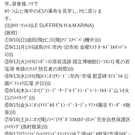
学｡昼食後､ﾍﾘで
ﾙﾓｰﾝ山と海中の幻の瀑布を見学し､Hに戻りま
す｡
(泊)Hﾓｰﾘｼｬｽ(LE SUFFREN H＆M ARINA)
{旅程}
①9/10(日)成田(飛)仁川(飛)ｱｼﾞｽｱﾍﾞﾊﾞ(機中泊)
②9/11(月)ｺﾓﾛ諸島(ﾓﾛﾆ市内ｰ旧市街 金曜ﾓｽｸ ｵｰﾙﾄﾞｽﾙﾀﾝﾊﾟﾚ
ｽ)泊
③9/12(火)ｺﾓﾛ(ｼﾝｶﾞﾆの溶岩流跡 国立博物館(ｼｰﾗｶﾝｽ) 竜の岩
塩湖 奇跡のﾓｽｸ 預言者の洞窟)泊
④9/13(水)ｺﾓﾛ(飛)ﾚﾕﾆｵﾝ(ｻﾝ･ﾄﾞﾆ市内ｰ市場 慰霊碑 ｶﾃﾄﾞﾗﾙ 公
園ﾊﾞﾗｼｮﾜ広場 夕日)泊
⑤9/14(木)ﾚﾕﾆｵﾝ(ﾌﾞﾗﾝ･ﾃﾞ･ｻｰﾌﾞﾙ ﾋﾟﾄﾝ･ﾄﾞｩ･ﾗ･ﾌﾙﾈｰｽﾞ山 ﾚｵ火
口のﾊｲｷﾝｸﾞ)泊
⑥9/15(金)ﾚﾕﾆｵﾝ(ﾏｲﾄﾞ峠 ﾋﾟﾄﾝ･ﾃﾞ･ﾈｰｼﾞｭ ﾏﾌｧﾄ圏谷 ｻﾝ･ﾎﾟｰﾙ散
策)泊
⑦9/16(土)ﾚﾕﾆｵﾝ(飛)ﾉｼﾍﾞ(ﾏﾀﾞｶﾞｽｶﾙ)ｶﾇｰ(ﾛｺﾍﾞ完全自然保護区
(ﾊｲｷﾝｸﾞ)漁村散策)泊
⑧9/17(日)ﾉｼﾍﾞ(ﾚﾑﾘｱﾗﾝﾄﾞｲﾗﾝｲﾗﾝ油工場ﾍﾙﾋﾞﾙ散策(市場))(ﾎﾞｰ