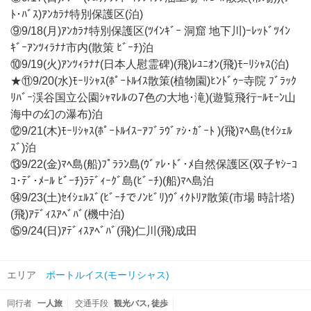
ﾄ･ﾊﾞｽ)ｱﾝｶﾗﾅ特別保護区(泊)
⑨9/18(月)ｱﾝｶﾗﾅ特別保護区(ﾂｲﾝｷﾞｰ 洞窟 地下川)ｰﾚｯﾄﾞﾂｲﾝ
ｷﾞｰｱﾝﾂｨﾗﾅﾅ市内(散策 ﾋﾞｰﾁ)泊
⑩9/19(火)ｱﾝﾂｨﾗﾅﾅ(日本人慰霊碑)(飛)ﾚﾕﾆｵﾝ(飛)ﾓｰﾘｼｬｽ(泊)
★⑪9/20(水)ﾓｰﾘｼｬｽ(ﾎﾟｰﾄﾙｲｽ散策(植物園)ﾋﾝﾄﾞｩｰ寺院 ﾌﾞﾗｯｸ
ﾘﾊﾞｰ渓谷国立公園ｼｬﾏﾚﾙの7色の大地･滝)(遊覧飛行ｰﾙﾓｰﾝ山
海中の幻の瀑布)泊
⑫9/21(木)ﾓｰﾘｼｬｽ(ﾎﾟｰﾄﾙｲｽｰｱﾌﾞﾗｳﾞｧｼ･ｶﾞｰﾄ )(飛)ﾏﾍ島(ｾｲｼｪﾙ
ｽﾞ)泊
⑬9/22(金)ﾏﾍ島(船)ﾌﾟﾗﾗﾝ島(ｳﾞｧﾚ･ﾄﾞ･ﾒ自然保護区(双子ﾔｼｰｺ
ｺ･ﾃﾞ･ﾒｰﾙ ﾋﾞｰﾁ)ﾗﾃﾞｨｰｸﾞ島(ﾋﾞｰﾁ)(船)ﾏﾍ島泊
⑭9/23(土)ｾｲｼｪﾙｽﾞ(ﾋﾞｰﾁでﾉﾝﾋﾞﾘ)ｳﾞｨｸﾄﾘｱ散策(市場 時計塔)
(飛)ｱﾃﾞｨｽｱﾍﾞﾊﾞ(機中泊)
⑮9/24(日)ｱﾃﾞｨｽｱﾍﾞﾊﾞ(飛)仁川(飛)成田
エリア
ポートルイス(モーリシャス)
同行者
一人旅
交通手段
観光バス
徒歩