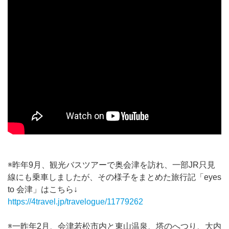
※昨年9月、観光バスツアーで奥会津を訪れ、一部JR只見
線にも乗車しましたが、その様子をまとめた旅行記「eyes
to 会津」はこちら↓
https://4travel.jp/travelogue/11779262
※一昨年2月、会津若松市内と東山温泉、塔のへつり、大内