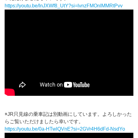
https://youtu.be/lnJXWf8_UtY?si=lvnzFMOnIMMRtPvv
※JR只見線の乗車記は別動画にしています。よろしかった
らご覧いただけましたら幸いです。
https://youtu.be/0a-HTwlQVnE?si=2GVr4H6dFd-NsdYo