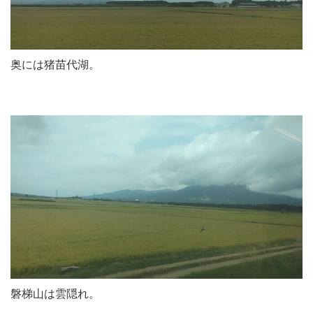
奥には猪苗代湖。
磐梯山は雲隠れ。