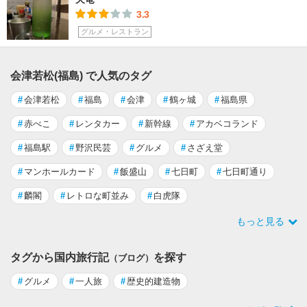
3.3
グルメ・レストラン
会津若松(福島) で人気のタグ
#
会津若松
#
福島
#
会津
#
鶴ヶ城
#
福島県
#
赤べこ
#
レンタカー
#
新幹線
#
アカベコランド
#
福島駅
#
野沢民芸
#
グルメ
#
さざえ堂
#
マンホールカード
#
飯盛山
#
七日町
#
七日町通り
#
麟閣
#
レトロな町並み
#
白虎隊
もっと見る
タグから国内旅行記
を探す
（ブログ）
#
グルメ
#
一人旅
#
歴史的建造物