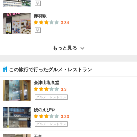
駅
赤羽駅
3.34
駅
もっと見る
この旅行で行ったグルメ・レストラン
会津山塩食堂
3.3
グルメ・レストラン
鰻のえびや
3.23
グルメ・レストラン
天竜