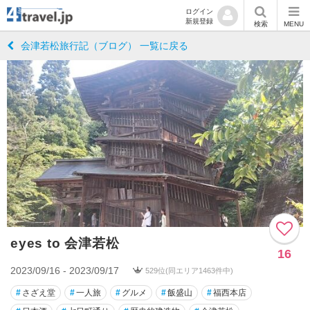
ログイン
新規登録
検索
MENU
会津若松旅行記（ブログ） 一覧に戻る
eyes to 会津若松
16
2023/09/16 - 2023/09/17
529位(同エリア1463件中)
#
さざえ堂
#
一人旅
#
グルメ
#
飯盛山
#
福西本店