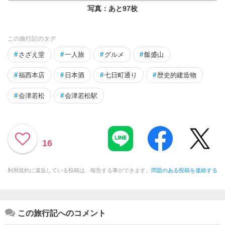
写真：あと
97
枚
この旅行記のタグ
#
さざえ堂
#
一人旅
#
グルメ
#
飯盛山
#
福西本店
#
日本酒
#
七日町通り
#
歴史的建造物
#
会津若松
#
会津若松駅
16
利用規約に違反している投稿は、報告する事ができます。
問題のある投稿を連絡する
この旅行記へのコメント