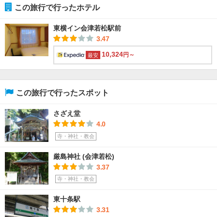
この旅行で行ったホテル
東横イン会津若松駅前
3.47
10,324
円～
最安
この旅行で行ったスポット
さざえ堂
4.0
寺・神社・教会
厳島神社 (会津若松)
3.37
寺・神社・教会
東十条駅
3.31