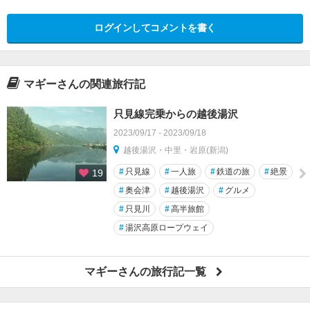
ログインしてコメントを書く
マギーさんの関連旅行記
只見線完乗からの越後湯沢
2023/09/17 - 2023/09/18
越後湯沢・中里・岩原(新潟)
#
只見線
#
一人旅
#
鉄道の旅
#
絶景
19
#
奥会津
#
越後湯沢
#
グルメ
#
只見川
#
高半旅館
#
湯沢高原ロープウェイ
マギーさんの旅行記一覧