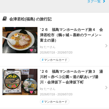
タグ一覧
会津若松(福島) の旅行記
’２６ 福島マンホールカード旅４ 会
津若松市（鶴ヶ城～喜鈴のラーメン～
富士の湯）
by たーさん
9
2026/07/18 - 2026/07/20
#
マンホールカード
’２６ 福島マンホールカード旅３ 湯
川村～赤ベコ公園～道の駅あいづ湯
川・会津坂下～会津坂下町
by たーさん
9
2026/07/18 - 2026/07/20
#
マンホールカード