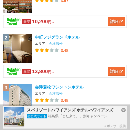
3.97
10,200
詳細
最安
円～
中町フジグランドホテル
2
エリア：
会津若松
3.48
13,800
詳細
最安
円～
会津若松ワシントンホテル
3
エリア：
会津若松
3.48
スパリゾートハワイアンズ ホテルハワイアンズ
福島県「また来て。」割キャンペーン
宿公式サイト
9,100
詳細
最安
円～
スポンサー提供