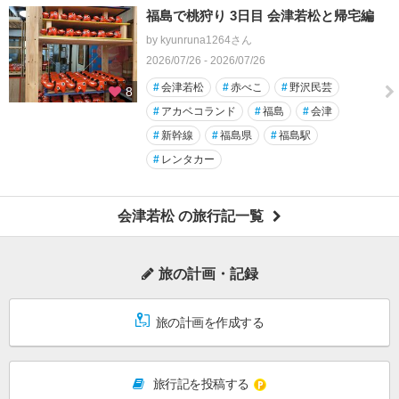
福島で桃狩り 3日目 会津若松と帰宅編
by kyunruna1264さん
2026/07/26 - 2026/07/26
#
会津若松
#
赤べこ
#
野沢民芸
8
#
アカベコランド
#
福島
#
会津
#
新幹線
#
福島県
#
福島駅
#
レンタカー
会津若松 の旅行記一覧
旅の計画・記録
旅の計画を作成する
旅行記を投稿する