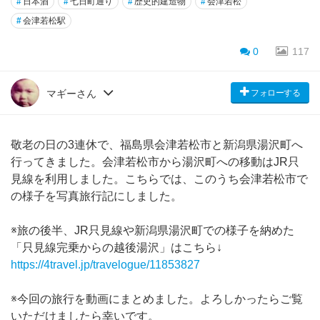
#
日本酒
#
七日町通り
#
歴史的建造物
#
会津若松
#
会津若松駅
0
117
フォローする
マギーさん
敬老の日の3連休で、福島県会津若松市と新潟県湯沢町へ
行ってきました。会津若松市から湯沢町への移動はJR只
見線を利用しました。こちらでは、このうち会津若松市で
の様子を写真旅行記にしました。
※旅の後半、JR只見線や新潟県湯沢町での様子を納めた
「只見線完乗からの越後湯沢」はこちら↓
https://4travel.jp/travelogue/11853827
※今回の旅行を動画にまとめました。よろしかったらご覧
いただけましたら幸いです。