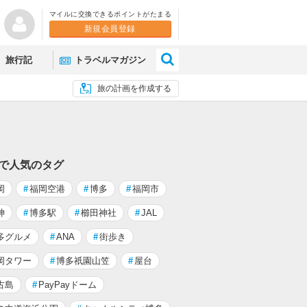
マイルに交換できるポイントがたまる
新規会員登録
×
旅行記
トラベルマガジン
旅の計画を作成する
 で人気のタグ
岡
#
福岡空港
#
博多
#
福岡市
神
#
博多駅
#
櫛田神社
#
JAL
多グルメ
#
ANA
#
街歩き
岡タワー
#
博多祇園山笠
#
屋台
古島
#
PayPayドーム