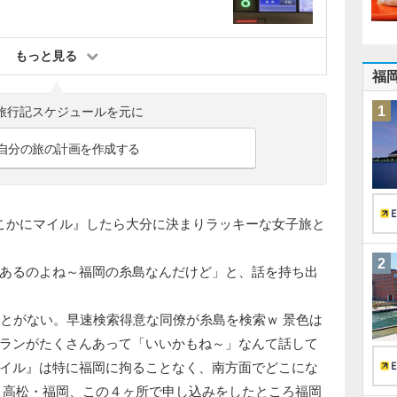
もっと見る
福
1
旅行記スケジュールを元に
自分の旅の計画を作成する
こかにマイル』したら大分に決まりラッキーな女子旅と
2
あるのよね～福岡の糸島なんだけど」と、話を持ち出
ことがない。早速検索得意な同僚が糸島を検索ｗ 景色は
ランがたくさんあって「いいかもね～」なんて話して
イル』は特に福岡に拘ることなく、南方面でどこにな
・高松・福岡、この４ヶ所で申し込みをしたところ福岡