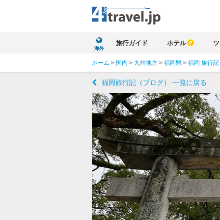
旅行ガイド
ホテル
ツ
海外
ホーム
>
国内
>
九州地方
>
福岡県
>
福岡 旅行記
福岡旅行記（ブログ） 一覧に戻る