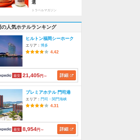
選
トラベルマガジン
岡の人気ホテルランキング
ヒルトン福岡シーホーク
エリア：
博多
4.42
21,405
詳細
最安
円～
プレミアホテル 門司港
エリア：
門司・関門海峡
4.31
8,954
詳細
最安
円～