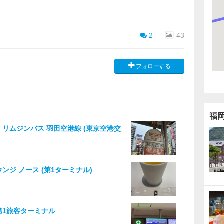
2
43
フォローする
福
 リムジンバス 羽田空港線 (東京空港交
ウンジ ノース (第1ターミナル)
第1旅客ターミナル