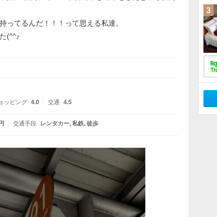
3
持ってるんだ！！！って思える私達。
(^^♪
ョッピング
4.0
交通
4.5
万円
交通手段
レンタカー
私鉄
徒歩