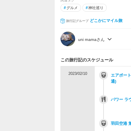
関連タグ
#
グルメ
#
神社巡り
どこかにマイル旅
旅行記グループ
uni mamaさん
この旅行記のスケジュール
2023/02/10
エアポート
通)
パワー ラ
羽田空港 