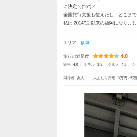
に決定＼(^o^)／
全国旅行支援も使えたし、どこまで
私は 2014/12 以来の福岡になりました
エリア
福岡
4.0
旅行の満足度
観光
4.0
ホテル
3.5
グルメ
4.5
シ
同行者
友人
一人あたり費用
3万円 - 5