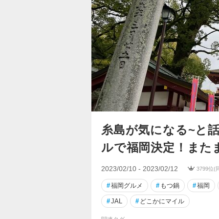
糸島が気になる~と
ルで福岡決定！またま
2023/02/10 - 2023/02/12
3799位
#
福岡グルメ
#
もつ鍋
#
福岡
#
JAL
#
どこかにマイル