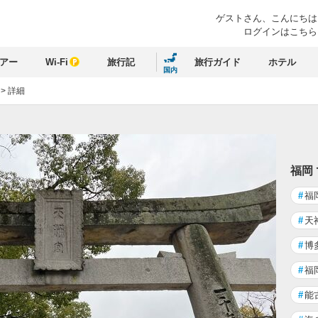
ゲストさん、
こんにちは
ログインはこちら
アー
Wi-Fi
旅行記
旅行ガイド
ホテル
国内
>
詳細
福岡
#
福
#
天
#
博
#
福
#
能