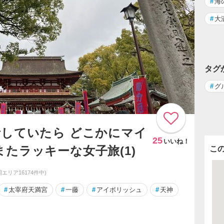
#
海
#
大
タグ
#
グ
話していたら どこかにマイ
25
いいね！
たラッキーな女子旅(1)
こ
(同エリア16174件中)
#
太宰府天満宮
#
一藤
#
アイボリッシュ
#
天神