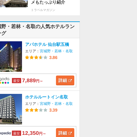
メもたっぷり紹介
トラベルマガジン
城野・若林・名取の人気ホテルラン
ング
アパホテル 仙台駅五橋
エリア：
宮城野・若林・名取
3.86
7,889
詳細
最安
円～
ホテルルートイン名取
エリア：
宮城野・若林・名取
3.39
12,350
詳細
最安
円～