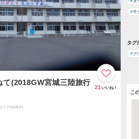
#
太
#
牛
タグ
#
グ
て(2018GW宮城三陸旅行
21
いいね！
こ
同エリア261件中)