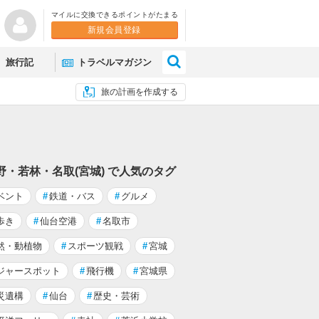
マイルに交換できるポイントがたまる
新規会員登録
×
旅行記
トラベルマガジン
旅の計画を作成する
野・若林・名取(宮城) で人気のタグ
ベント
#
鉄道・バス
#
グルメ
歩き
#
仙台空港
#
名取市
然・動植物
#
スポーツ観戦
#
宮城
ジャースポット
#
飛行機
#
宮城県
災遺構
#
仙台
#
歴史・芸術