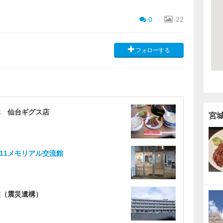
0
22
フォローする
休 仙台ギグス店
宮
.11メモリアル交流館
校（震災遺構）