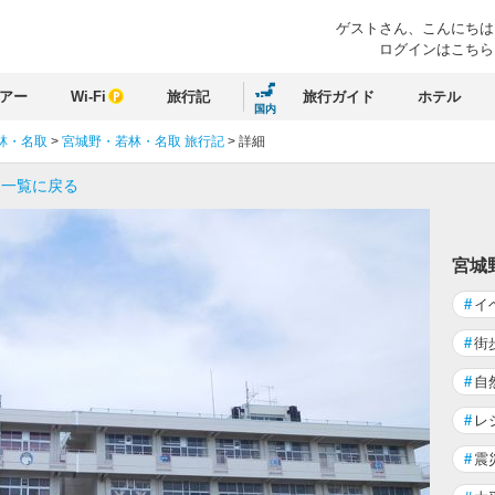
ゲストさん、
こんにちは
ログインはこちら
アー
Wi-Fi
旅行記
旅行ガイド
ホテル
国内
林・名取
>
宮城野・若林・名取 旅行記
>
詳細
 一覧に戻る
宮城
#
イ
#
街
#
自
#
レ
#
震