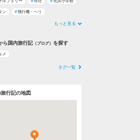
平洋フェリー
#
寺社
#
荒浜小学校
タン
#
飛行機・ヘリ
もっと見る
から国内旅行記
を探す
（ブログ）
ルメ
タグ一覧
の旅行記の地図