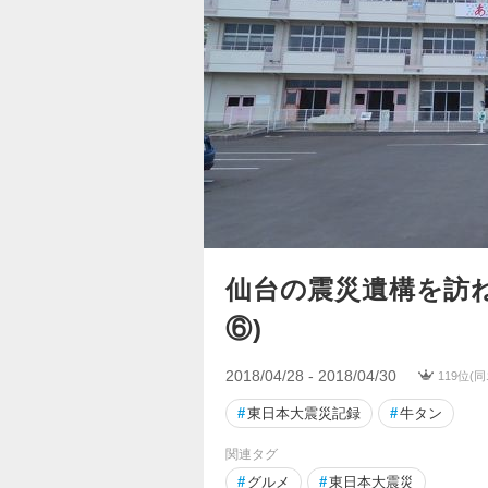
仙台の震災遺構を訪ね
⑥)
2018/04/28 - 2018/04/30
119位(
#
東日本大震災記録
#
牛タン
関連タグ
#
グルメ
#
東日本大震災