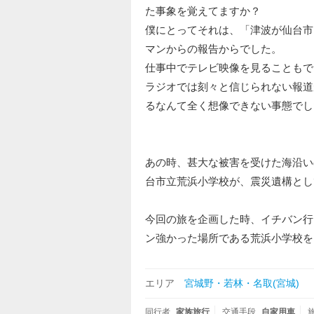
た事象を覚えてますか？
僕にとってそれは、「津波が仙台市
マンからの報告からでした。
仕事中でテレビ映像を見ることもで
ラジオでは刻々と信じられない報道
るなんて全く想像できない事態でし
あの時、甚大な被害を受けた海沿い
台市立荒浜小学校が、震災遺構とし
今回の旅を企画した時、イチバン行
ン強かった場所である荒浜小学校を
エリア
宮城野・若林・名取(宮城)
同行者
家族旅行
交通手段
自家用車