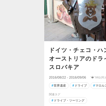
ドイツ・チェコ・ハ
オーストリアのドライブ
スロバキア
2016/08/22 - 2016/09/06
58位(同
#
世界遺産
#
ドライブ
#
マロル
関連タグ
#
ドライブ・ツーリング