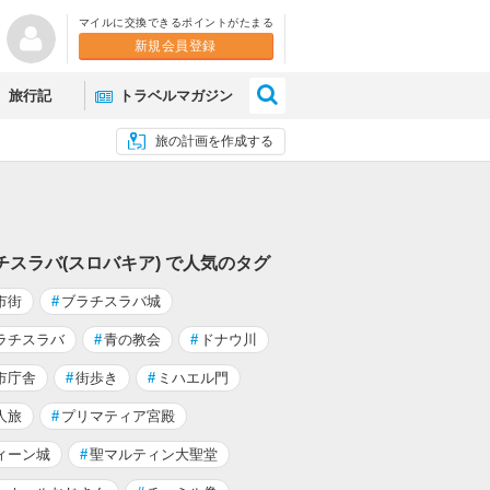
マイルに交換できるポイントがたまる
新規会員登録
×
旅行記
トラベルマガジン
旅の計画を作成する
チスラバ(スロバキア) で人気のタグ
市街
#
ブラチスラバ城
ラチスラバ
#
青の教会
#
ドナウ川
市庁舎
#
街歩き
#
ミハエル門
人旅
#
プリマティア宮殿
ィーン城
#
聖マルティン大聖堂