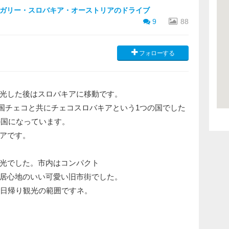
ガリー・スロバキア・オーストリアのドライブ
9
88
フォローする
光した後はスロバキアに移動です。
つて隣国チェコと共にチェコスロバキアという1つの国でした
の国になっています。
アです。
観光でした。市内はコンパクト
居心地のいい可愛い旧市街でした。
で日帰り観光の範囲ですネ。