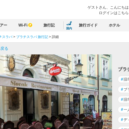
ゲストさん、
こんにちは
ログインはこちら
アー
Wi-Fi
旅行記
旅行ガイド
ホテル
国内
チスラバ
>
ブラチスラバ 旅行記
>
詳細
に戻る
ブラ
#
旧
#
ブ
#
旧
#
一
#
デ