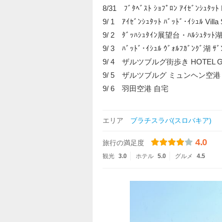
8/31 ﾌﾞﾀﾍﾞｽﾄ ｼｮﾌﾟﾛﾝ ｱｲｾﾞﾝｼｭﾀｯﾄ 
9/ 1 ｱｲｾﾞﾝｼｭﾀｯﾄ ﾊﾞｯﾄﾞ･ｲｼｭﾙ Villa Se
9/ 2 ﾀﾞｯﾊｼｭﾀｲﾝ展望台・ﾊﾙｼｭﾀｯﾄ湖・ｺﾞｰ
9/ 3 ﾊﾞｯﾄﾞ･ｲｼｭﾙ ｳﾞｫﾙﾌｶﾞﾝｸﾞ湖
9/ 4 ザルツブルグ街歩き HOTEL G
9/ 5 ザルツブルグ ミュンヘン空
9/ 6 羽田空港 自宅
エリア
ブラチスラバ(スロバキア)
4.0
旅行の満足度
観光
3.0
ホテル
5.0
グルメ
4.5