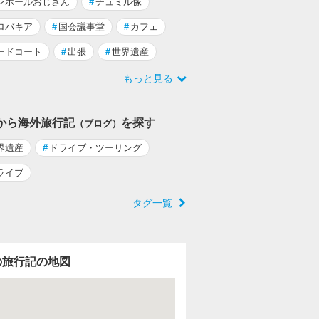
ンホールおじさん
#
チュミル像
ロバキア
#
国会議事堂
#
カフェ
ードコート
#
出張
#
世界遺産
もっと見る
から海外旅行記
を探す
（ブログ）
界遺産
#
ドライブ・ツーリング
ライブ
タグ一覧
の旅行記の地図