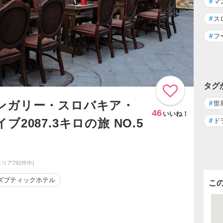
#
マ
#
ス
#
フ
タグ
ンガリー・スロバキア・
#
世
46
いいね！
2087.3キロの旅 NO.5
#
ド
エリア792件中)
ズブティックホテル
こ