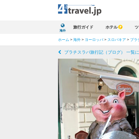
旅行ガイド
ホテル
ツ
海外
ホーム
>
海外
>
ヨーロッパ
>
スロバキア
>
ブラ
ブラチスラバ旅行記（ブログ） 一覧