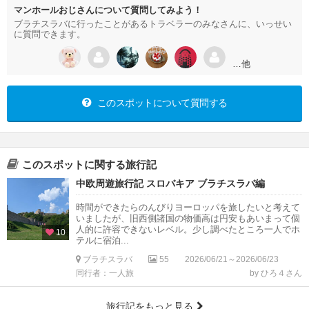
マンホールおじさんについて質問してみよう！
ブラチスラバに行ったことがあるトラベラーのみなさんに、いっせい
に質問できます。
…他
このスポットについて質問する
このスポットに関する旅行記
中欧周遊旅行記 スロバキア ブラチスラバ編
時間ができたらのんびりヨーロッパを旅したいと考えて
いましたが、旧西側諸国の物価高は円安もあいまって個
人的に許容できないレベル。少し調べたところ一人でホ
10
テルに宿泊...
ブラチスラバ
55
2026/06/21～2026/06/23
同行者：一人旅
by ひろ４さん
旅行記をもっと見る