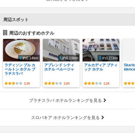
周辺スポット
周辺のおすすめホテル
約0.14km
約0.19km
約0.21km
ラディソン ブル カ
アプレンド シティ
アルカディア ブティ
Skarit
ールトン ホテル ブ
ホテル ペルージャ
ック ホテル
idenc
ラチスラバ
3.39
3.05
3.28
ブラチスラバ ホテルランキングを見る
スロバキア ホテルランキングを見る