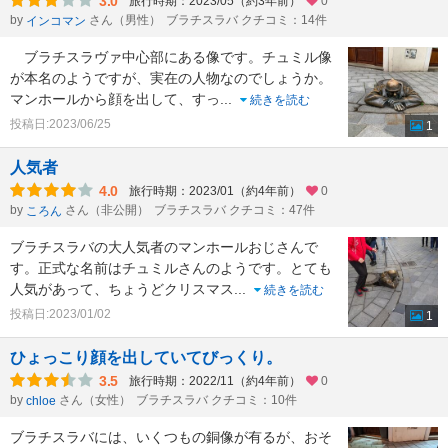
3.0
旅行時期：2023/05（約3年前）
0
by
さん（男性）
ブラチスラバ クチコミ：14件
インコマン
ブラチスラヴァ中心部にある像です。チュミル像
が本名のようですが、実在の人物なのでしょうか。
マンホールから顔を出して、すっ
...
続きを読む
投稿日:2023/06/25
1
人気者
4.0
旅行時期：2023/01（約4年前）
0
by
さん（非公開）
ブラチスラバ クチコミ：47件
ころん
ブラチスラバの大人気者のマンホールおじさんで
す。正式な名前はチュミルさんのようです。とても
人気があって、ちょうどクリスマス
...
続きを読む
投稿日:2023/01/02
1
ひょっこり顔を出していてびっくり。
3.5
旅行時期：2022/11（約4年前）
0
by
さん（女性）
ブラチスラバ クチコミ：10件
chloe
ブラチスラバには、いくつもの銅像が有るが、おそ