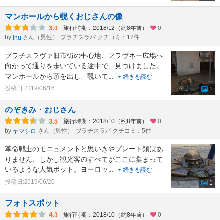
マンホールから覗くおじさんの像
3.0
旅行時期：2018/12（約8年前）
0
by
さん（男性）
ブラチスラバ クチコミ：12件
inu
ブラチスラヴァ旧市街の中心地、フラヴネー広場へ
向かって通りを歩いている途中で、見つけました。
マンホールから頭を出し、覗いて
...
続きを読む
投稿日:2019/06/16
1
のぞきみ・おじさん
3.5
旅行時期：2018/10（約8年前）
0
by
さん（男性）
ブラチスラバ クチコミ：5件
ヤマシロ
革命戦士のモニュメントと思いきやプレート類はあ
りません、しかし観光客のすべてがここに集まって
いるような人気ポット。ヨーロッ
...
続きを読む
投稿日:2019/06/20
1
フォトスポット
4.0
旅行時期：2018/10（約8年前）
0