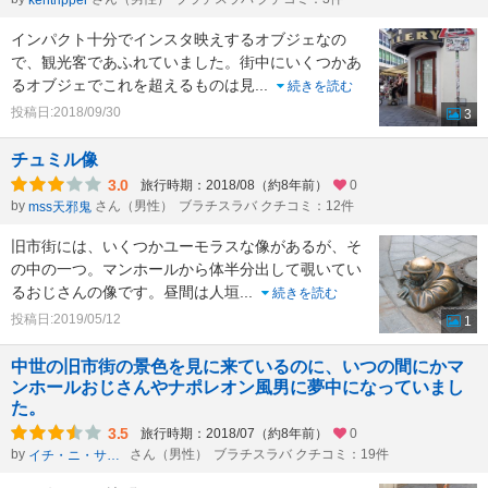
インパクト十分でインスタ映えするオブジェなの
で、観光客であふれていました。街中にいくつかあ
るオブジェでこれを超えるものは見
...
続きを読む
投稿日:2018/09/30
3
チュミル像
3.0
旅行時期：2018/08（約8年前）
0
by
さん（男性）
ブラチスラバ クチコミ：12件
mss天邪鬼
旧市街には、いくつかユーモラスな像があるが、そ
の中の一つ。マンホールから体半分出して覗いてい
るおじさんの像です。昼間は人垣
...
続きを読む
投稿日:2019/05/12
1
中世の旧市街の景色を見に来ているのに、いつの間にかマ
ンホールおじさんやナポレオン風男に夢中になっていまし
た。
3.5
旅行時期：2018/07（約8年前）
0
by
さん（男性）
ブラチスラバ クチコミ：19件
イチ・ニ・サン・シー・ニー・ニー