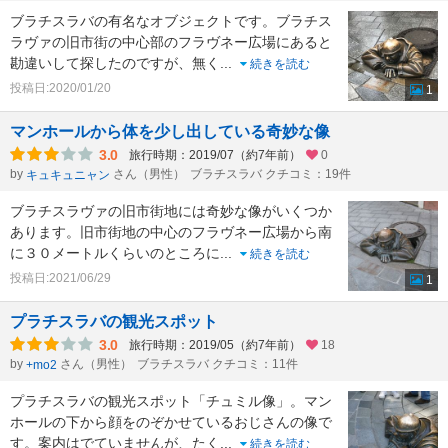
ブラチスラバの有名なオブジェクトです。ブラチス
ラヴァの旧市街の中心部のフラヴネー広場にあると
勘違いして探したのですが、無く
...
続きを読む
投稿日:2020/01/20
1
マンホールから体を少し出している奇妙な像
3.0
旅行時期：2019/07（約7年前）
0
by
さん（男性）
ブラチスラバ クチコミ：19件
キュキュニャン
ブラチスラヴァの旧市街地には奇妙な像がいくつか
あります。旧市街地の中心のフラヴネー広場から南
に３０メートルくらいのところに
...
続きを読む
投稿日:2021/06/29
1
プラチスラバの観光スポット
3.0
旅行時期：2019/05（約7年前）
18
by
さん（男性）
ブラチスラバ クチコミ：11件
+mo2
プラチスラバの観光スポット「チュミル像」。マン
ホールの下から顔をのぞかせているおじさんの像で
す。案内はでていませんが、たく
...
続きを読む