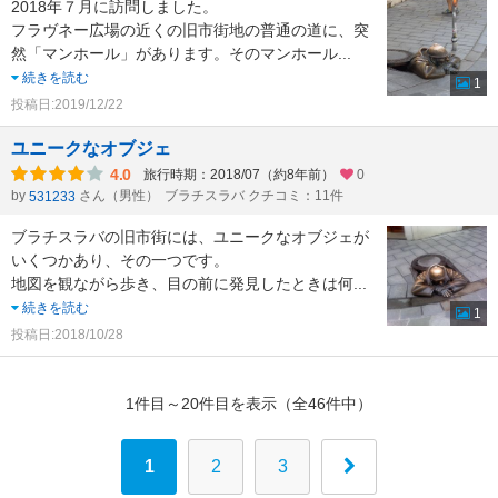
2018年７月に訪問しました。
フラヴネー広場の近くの旧市街地の普通の道に、突
然「マンホール」があります。そのマンホール
...
続きを読む
1
投稿日:2019/12/22
ユニークなオブジェ
4.0
旅行時期：2018/07（約8年前）
0
by
さん（男性）
ブラチスラバ クチコミ：11件
531233
ブラチスラバの旧市街には、ユニークなオブジェが
いくつかあり、その一つです。
地図を観ながら歩き、目の前に発見したときは何
...
続きを読む
1
投稿日:2018/10/28
1件目～20件目を表示（全46件中）
1
2
3