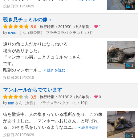
投稿日:2019/09/29
1
覗き見チュミルの像 ♪
5.0
旅行時期：2019/01（約8年前）
1
by
さん（非公開）
ブラチスラバ クチコミ：8件
azura
通りの角に人だかりになっねいる
場所がありました。
『マンホール男』ことチュミルおじさん
です。
1
彫刻のマンホール
...
続きを読む
投稿日:2019/02/18
マンホールからでています
3.5
旅行時期：2018/12（約8年前）
0
by
さん（女性）
ブラチスラバ クチコミ：10件
mm
街を散策中、人の集まっている場所があり、この像
がありました。「マンホールおじさん」と呼ばれ
る、のぞき見をしているようなユニ
...
続きを読む
投稿日:2019/08/29
1