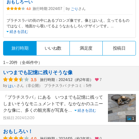
おもしろーい
旅行時期 2024/07
by
さん
ごり
4.0
ブラチスラバの街の中にあるブロンズ像です。像とはいえ、立ってるもの
ではなく、地面から覗いてるようなおもしろいデザインです。
...
続きを読む
旅行時期
いいね数
満足度
投稿日
1～20件（全46件中）
いつまでも記憶に残りそうな像
3.5
旅行時期：2024/12（約2年前）
7
by
さん（非公開）
ブラチスラバ クチコミ：5件
はい
「ブラチスラバ」にある いつまでも記憶に残って
しまいそうなモニュメントです。なかなかのユニー
クな像に、多くの観光客が写真を
...
続きを読む
投稿日:2024/12/20
1
おもしろい！
4.0
旅行時期：2024/05（約2年前）
0