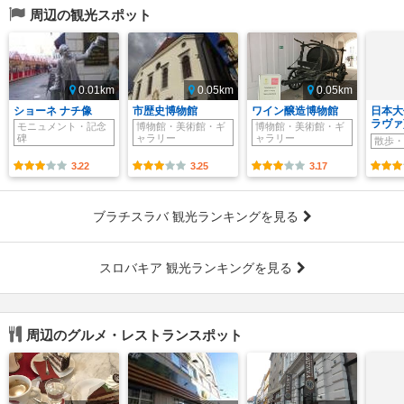
周辺の観光スポット
0.01km
0.05km
0.05km
ショーネ ナチ像
市歴史博物館
ワイン醸造博物館
日本大
ラヴァ
モニュメント・記念
博物館・美術館・ギ
博物館・美術館・ギ
碑
ャラリー
ャラリー
散歩・
3.22
3.25
3.17
ブラチスラバ 観光ランキングを見る
スロバキア 観光ランキングを見る
周辺のグルメ・レストランスポット