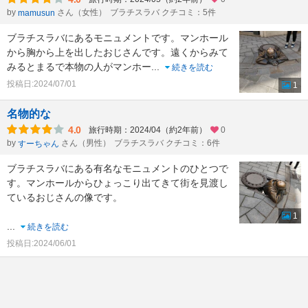
by
さん（女性）
ブラチスラバ クチコミ：5件
mamusun
ブラチスラバにあるモニュメントです。マンホール
から胸から上を出したおじさんです。遠くからみて
みるとまるで本物の人がマンホー
...
続きを読む
投稿日:2024/07/01
1
名物的な
4.0
旅行時期：2024/04（約2年前）
0
by
さん（男性）
ブラチスラバ クチコミ：6件
すーちゃん
ブラチスラバにある有名なモニュメントのひとつで
す。マンホールからひょっこり出てきて街を見渡し
ているおじさんの像です。
1
...
続きを読む
投稿日:2024/06/01