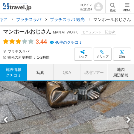
ログイン
新規登録
検索
MENU
キア
ブラチスラバ
ブラチスラバ 観光
マンホールおじさん
マンホールおじさん
MAN AT WORK
モニュメント・記念碑
3.44
46件のクチコミ
ブラチスラバ
シェア
クリップ
計画
観光の所要時間：
1-2時間
施設情報
地図
写真
Q&A
現地ツアー
クチコミ
周辺情報