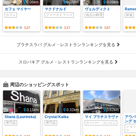
0.06km
0.08km
0.09km
カフェ マイヤー
マクドナルド
ヴェルディクト
Ramen
カフェ
ファーストフード
地元の料理
和食
3.27
3.17
3.07
ブラチスラバ グルメ・レストランランキングを見る
スロバキア グルメ・レストランランキングを見る
周辺のショッピングスポット
0.11km
0.32km
0.62km
Shana (Laurinska)
Crystal Katka
マイ ブラチスラヴァ
アウパ
ング 
専門店
専門店
スーパー・コンビニ
ショッ
ー