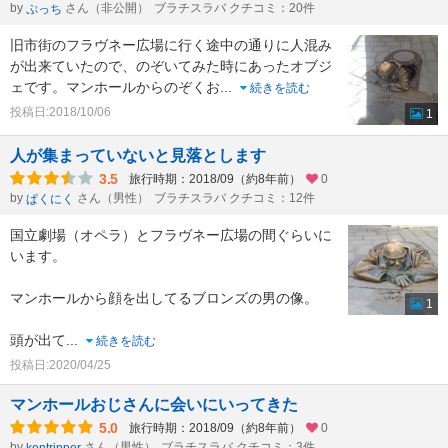
by
さん（非公開）
ブラチスラバ クチコミ：20件
ぷっち
旧市街のフラヴネー広場に行く途中の通りに人混み
が出来ていたので、のぞいてみた時にあったオブジ
ェです。マンホールからのぞくお
...
続きを読む
投稿日:2018/10/06
1
人が集まっていないと見落とします
3.5
旅行時期：2018/09（約8年前）
0
by
さん（男性）
ブラチスラバ クチコミ：12件
ぱくにく
国立劇場（オペラ）とフラヴネー広場の間ぐらいに
います。
マンホールから顔を出してるブロンズの男の像。
1
頭が出て
...
続きを読む
投稿日:2020/04/25
マンホールおじさんに会いにいってきた
5.0
旅行時期：2018/09（約8年前）
0
by
さん（男性）
ブラチスラバ クチコミ：3件
kentripper