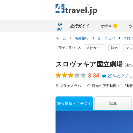
旅行ガイド
ホテル
ツ
海外
ホーム
海外旅行
ヨーロッパ
スロ
×
ブラチスラバ
旅行ガイド
観光
グル
スロヴァキア国立劇場
Slov
3.34
25件のクチ
ブラチスラバ
観光の所要時間：
1-2時
施設情報
クチコミ
写真