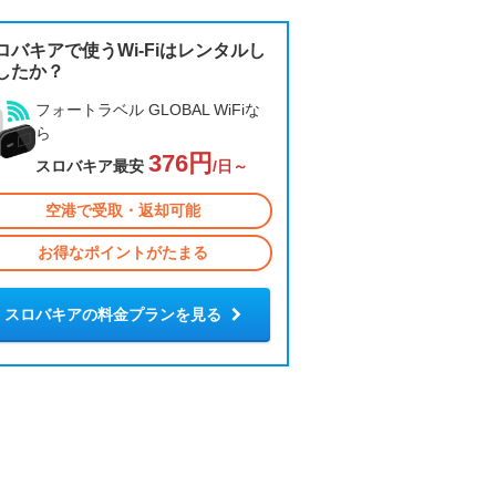
ロバキアで使うWi-Fiはレンタルし
したか？
フォートラベル GLOBAL WiFiな
ら
376円
スロバキア最安
/日～
空港で受取・返却可能
お得なポイントがたまる
スロバキアの料金プランを見る