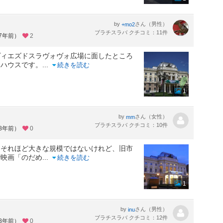
by
さん（男性）
+mo2
ブラチスラバ クチコミ：11件
約7年前）
2
ヴィエズドスラヴォヴォ広場に面したところ
ラハウスです。
...
続きを読む
1
by
さん（女性）
mm
ブラチスラバ クチコミ：10件
約8年前）
0
。それほど大きな規模ではないけれど、旧市
で映画「のだめ
...
続きを読む
1
by
さん（男性）
inu
ブラチスラバ クチコミ：12件
約8年前）
0