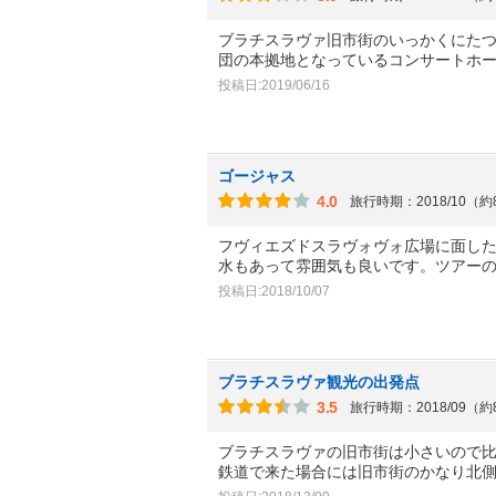
ブラチスラヴァ旧市街のいっかくにた
団の本拠地となっているコンサートホ
投稿日:2019/06/16
ゴージャス
4.0
旅行時期：2018/10（
フヴィエズドスラヴォヴォ広場に面し
水もあって雰囲気も良いです。ツアー
投稿日:2018/10/07
ブラチスラヴァ観光の出発点
3.5
旅行時期：2018/09（
ブラチスラヴァの旧市街は小さいので
鉄道で来た場合には旧市街のかなり北