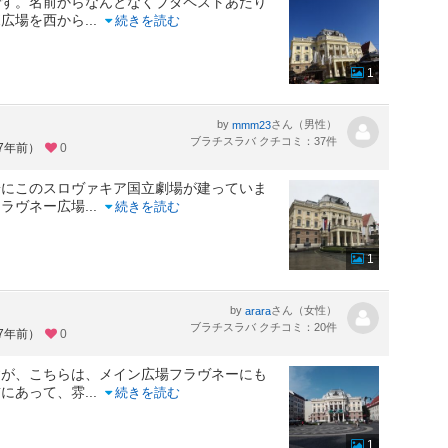
です。名前からなんとなくブダペストあたり
ボ広場を西から
...
続きを読む
1
by
さん（男性）
mmm23
ブラチスラバ クチコミ：37件
約7年前）
0
端にこのスロヴァキア国立劇場が建っていま
フラヴネー広場
...
続きを読む
1
by
さん（女性）
arara
ブラチスラバ クチコミ：20件
約7年前）
0
すが、こちらは、メイン広場フラヴネーにも
前にあって、雰
...
続きを読む
1