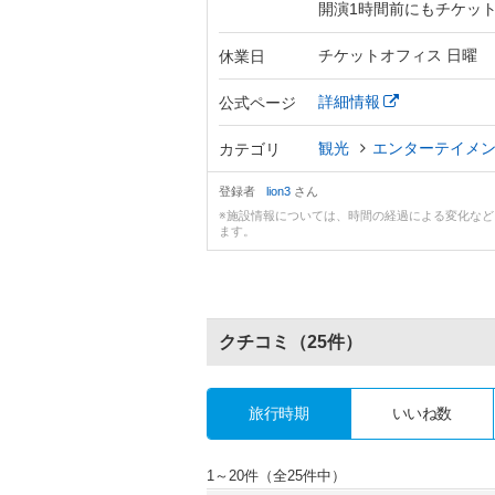
開演1時間前にもチケッ
チケットオフィス 日曜
休業日
詳細情報
公式ページ
観光
エンターテイメ
カテゴリ
登録者
lion3
さん
※施設情報については、時間の経過による変化な
ます。
クチコミ
（25件）
旅行時期
いいね数
1～20件（全25件中）