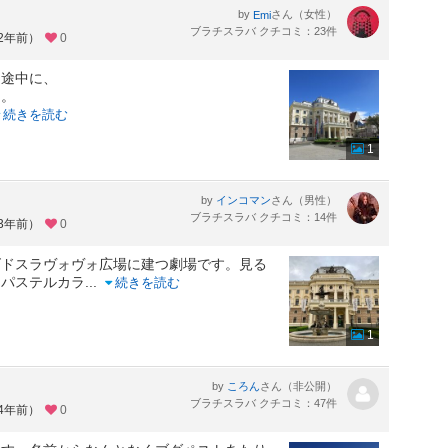
by
さん（女性）
Emi
ブラチスラバ クチコミ：23件
約2年前）
0
く途中に、
た。
続きを読む
1
by
さん（男性）
インコマン
ブラチスラバ クチコミ：14件
約3年前）
0
ドスラヴォヴォ広場に建つ劇場です。見る
、パステルカラ
...
続きを読む
1
by
さん（非公開）
ころん
ブラチスラバ クチコミ：47件
約4年前）
0