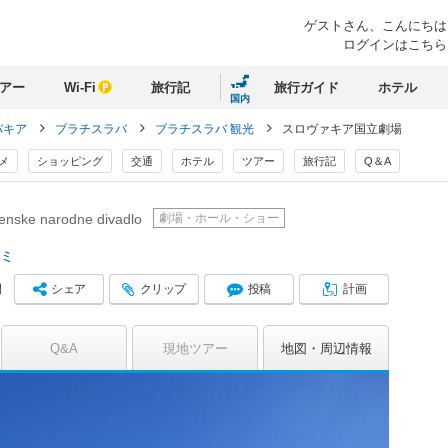
ゲストさん、
こんにちは
ログインはこちら
アー
Wi-Fi
旅行記
旅行ガイド
ホテル
国内
バキア
ブラチスラバ
ブラチスラバ 観光
スロヴァキア国立劇場
メ
ショッピング
交通
ホテル
ツアー
旅行記
Q＆A
劇場・ホール・ショー
enske narodne divadlo
コミ
シェア
クリップ
投稿
計画
間
Q&A
現地ツアー
地図
周辺情報