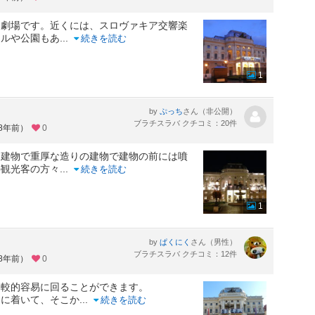
つ劇場です。近くには、スロヴァキア交響楽
ールや公園もあ
...
続きを読む
1
by
さん（非公開）
ぷっち
ブラチスラバ クチコミ：20件
約8年前）
0
た建物で重厚な造りの建物で建物の前には噴
の観光客の方々
...
続きを読む
1
by
さん（男性）
ぱくにく
ブラチスラバ クチコミ：12件
約8年前）
0
比較的容易に回ることができます。
側に着いて、そこか
...
続きを読む