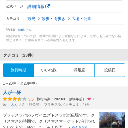
詳細情報
公式ページ
観光
散歩・街歩き
広場・公園
カテゴリ
登録者
lion3
さん
※施設情報については、時間の経過による変化などにより、必ずしも正確でない情
報が当サイトに掲載されている可能性があります。
クチコミ
（23件）
旅行時期
いいね数
満足度
投稿日
1～20件（全23件中）
人が一杯
3.5
旅行時期：2023/01（約4年前）
0
by
さん（非公開）
ブラチスラバ クチコミ：47件
ころん
ブラチスラバのフヴイエズドスラボボ広場です。ク
リスマスの時期で、クリスマスマーケットが行われ
ていて人で一杯でした。みんな楽
...
続きを読む