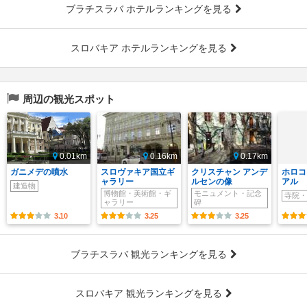
ブラチスラバ ホテルランキングを見る
スロバキア ホテルランキングを見る
周辺の観光スポット
0.01km
0.16km
0.17km
ガニメデの噴水
スロヴァキア国立ギ
クリスチャン アンデ
ホロコ
ャラリー
ルセンの像
アル
建造物
博物館・美術館・ギ
モニュメント・記念
寺院・
ャラリー
碑
3.10
3.25
3.25
ブラチスラバ 観光ランキングを見る
スロバキア 観光ランキングを見る