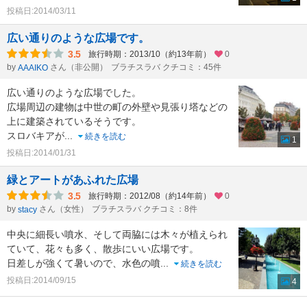
投稿日:2014/03/11
広い通りのような広場です。
3.5
旅行時期：2013/10（約13年前）
0
by
さん（非公開）
ブラチスラバ クチコミ：45件
AAAIKO
広い通りのような広場でした。
広場周辺の建物は中世の町の外壁や見張り塔などの
上に建築されているそうです。
スロバキアが
...
続きを読む
1
投稿日:2014/01/31
緑とアートがあふれた広場
3.5
旅行時期：2012/08（約14年前）
0
by
さん（女性）
ブラチスラバ クチコミ：8件
stacy
中央に細長い噴水、そして両脇には木々が植えられ
ていて、花々も多く、散歩にいい広場です。
日差しが強くて暑いので、水色の噴
...
続きを読む
投稿日:2014/09/15
4