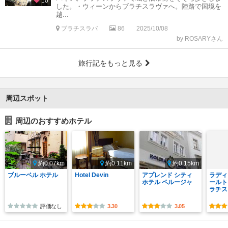
10
した。・ウィーンからブラチスラヴァへ。陸路で国境を
越...
ブラチスラバ
86
2025/10/08
by ROSARYさん
旅行記をもっと見る
周辺スポット
周辺のおすすめホテル
約0.07km
約0.11km
約0.15km
ブルーベル ホテル
Hotel Devin
アプレンド シティ
ラディ
ホテル ペルージャ
ールト
ラチス
評価なし
3.30
3.05