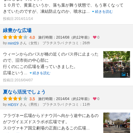
１０月で、黄葉というか、落ち葉が舞う状態で、もう寒くなって
きていたのですが、凍結防止なのか、噴水は
...
続きを読む
投稿日:2014/11/14
緑豊かな広場
4.0
旅行時期：2014/08（約12年前）
0
by
さん（女性）
ブラチスラバ クチコミ：26件
mint29
ウィーンからのバスが橋の近くのバス停に止まった
ので、旧市街の中心部に
行くのにこの広場を通っていきました。
広場という
...
続きを読む
1
投稿日:2016/04/07
夏なら活況でしょう
3.5
旅行時期：2014/04（約12年前）
0
by
さん（男性）
ブラチスラバ クチコミ：11件
HIDSY
フラヴネー広場からドナウ川へ向かう途中にあるの
がフヴイエズドスラボボ広場です。
スロヴァキア国立劇場の正面にあるこの広場
...