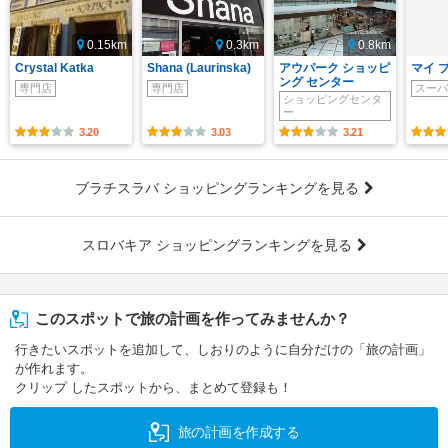
0.15km
0.3km
0.8km
Crystal Katka
Shana (Laurinska)
アウパーク ショッピ
マイ 
ング センター
専門店
専門店
スーパ
ショッピングセンタ
ー
3.20
3.03
3.21
ブラチスラバ ショッピングランキングを見る
スロバキア ショッピングランキングを見る
このスポットで旅の計画を作ってみませんか？
行きたいスポットを追加して、しおりのように自分だけの「旅の計画」
が作れます。
クリップ したスポットから、まとめて登録も！
旅の計画を作成する