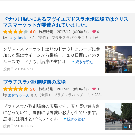
ドナウ川沿いにあるフヴイエズドスラボボ広場ではクリス
マスマーケットが開催されていました。
4.0
旅行時期：2017/12（約9年前）
4
by
さん（男性）
ブラチスラバ クチコミ：17件
likely_koala
クリスマスマーケット巡りのドナウ川クルーズに参
加した際にウイーンから乗船し、１０日間ほどのク
ルーズで、ドナウ川沿岸の主にオ
...
続きを読む
投稿日:2018/02/27
5
ブラチスラバ歌劇場前の広場
5.0
旅行時期：2017/09（約9年前）
0
by
さん（女性）
ブラチスラバ クチコミ：23件
まおちゃーん
ブラチスラバ歌劇場前の広場です。広く長い遊歩道
になっていて、両側には可愛いお店が出ています。
広場には噴水とパベル・オル
...
続きを読む
投稿日:2018/11/12
1