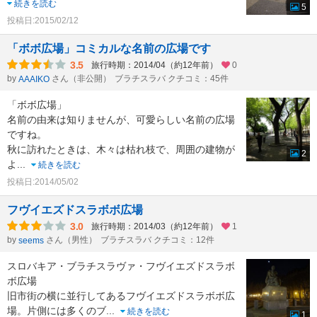
続きを読む
5
投稿日:2015/02/12
「ボボ広場」コミカルな名前の広場です
3.5
旅行時期：2014/04（約12年前）
0
by
さん（非公開）
ブラチスラバ クチコミ：45件
AAAIKO
「ボボ広場」
名前の由来は知りませんが、可愛らしい名前の広場
ですね。
秋に訪れたときは、木々は枯れ枝で、周囲の建物が
2
よ
...
続きを読む
投稿日:2014/05/02
フヴイエズドスラボボ広場
3.0
旅行時期：2014/03（約12年前）
1
by
さん（男性）
ブラチスラバ クチコミ：12件
seems
スロバキア・ブラチスラヴァ・フヴイエズドスラボ
ボ広場
旧市街の横に並行してあるフヴイエズドスラボボ広
場。片側には多くのブ
...
続きを読む
1