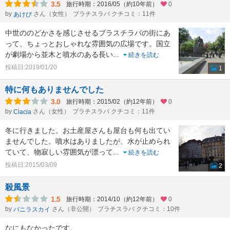
3.5
旅行時期：2016/05（約10年前）
0
by
さん（女性）
ブラチスラバ クチコミ：11件
あけび
中世ののどかさを感じさせるブラスチラバの街にあ
って、ちょっとおしゃれな雰囲気の広場です。国立
が劇場から並木と噴水のある長い
...
続きを読む
投稿日:2019/01/20
1
特に何もありませんでした
3.0
旅行時期：2015/02（約12年前）
0
by
さん（女性）
ブラチスラバ クチコミ：11件
Ciacia
冬に行きました。お土産屋さんも屋台も何も出てい
ませんでした。噴水はありましたが、水が止められ
ていて、物寂しい雰囲気が漂って
...
続きを読む
投稿日:2015/03/09
2
殺風景
1.5
旅行時期：2014/10（約12年前）
0
by
さん（非公開）
ブラチスラバ クチコミ：10件
バニラスカイ
なにもなかったです。