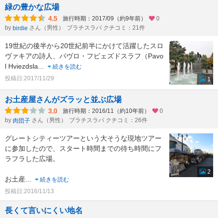
緑の豊かな広場
4.5
旅行時期：2017/09（約9年前）
0
by
さん（男性）
ブラチスラバ クチコミ：21件
birdie
19世紀の後半から20世紀前半にかけて活躍したスロ
ヴァキアの詩人、パヴロ・フビェズドスラフ（Pavo
l Hviezdsla
...
続きを読む
投稿日:2017/11/29
1
お土産屋さんがズラッと並ぶ広場
3.0
旅行時期：2016/11（約10年前）
0
by
さん（男性）
ブラチスラバ クチコミ：26件
肉団子
グレートシティーツアーという大そうな現地ツアー
に参加したので、スタート時間までの待ち時間にフ
ラフラした広場。
2
お土産
...
続きを読む
投稿日:2016/11/13
長くて言いにくい地名