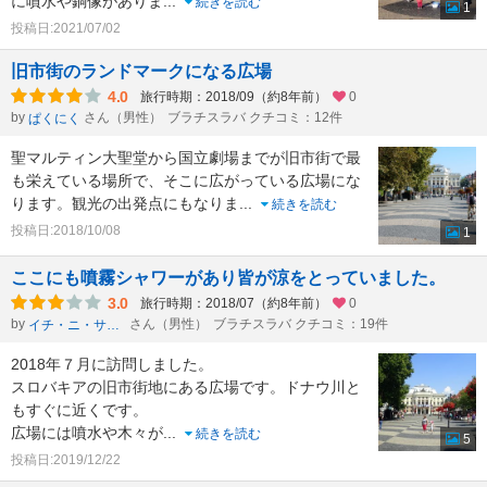
に噴水や銅像がありま
...
続きを読む
1
投稿日:2021/07/02
旧市街のランドマークになる広場
4.0
旅行時期：2018/09（約8年前）
0
by
さん（男性）
ブラチスラバ クチコミ：12件
ぱくにく
聖マルティン大聖堂から国立劇場までが旧市街で最
も栄えている場所で、そこに広がっている広場にな
ります。観光の出発点にもなりま
...
続きを読む
投稿日:2018/10/08
1
ここにも噴霧シャワーがあり皆が涼をとっていました。
3.0
旅行時期：2018/07（約8年前）
0
by
さん（男性）
ブラチスラバ クチコミ：19件
イチ・ニ・サン・シー・ニー・ニー
2018年７月に訪問しました。
スロバキアの旧市街地にある広場です。ドナウ川と
もすぐに近くです。
広場には噴水や木々が
...
続きを読む
5
投稿日:2019/12/22