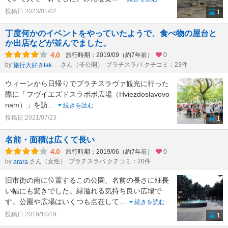
投稿日:2023/01/02
1
丁度何かのイベントをやっていたようで、食べ物の屋台と
か出店などが並んでました。
4.0
旅行時期：2019/09（約7年前）
0
by
さん（非公開）
ブラチスラバ クチコミ：23件
旅行大好きtakau99のフォトブログ
ウィーンから日帰りでブラチスラヴァ観光に行った
際に「フヴイエズドスラボボ広場（Hviezdoslavovo
nam）」を訪
...
続きを読む
投稿日:2021/07/23
1
名前・面積は広くて長い
4.0
旅行時期：2019/06（約7年前）
0
by
さん（女性）
ブラチスラバ クチコミ：20件
arara
旧市街の南に位置するこの公園、名前の長さに細長
い幅にも驚きでした。緑溢れる気持ち良い広場で
す。公園や広場はいくつも点在して
...
続きを読む
投稿日:2019/10/19
1