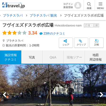
ログイン
新規登録
検索
MENU
ブラチスラバ
ブラチスラバ 観光
フヴイエズドスラボボ広場
フヴイエズドスラボボ広場
Hviezdoslavovo nam
広場・公園
3.34
23件のクチコミ
ブラチスラバ
シェア
クリップ
計画
観光の所要時間：
1-2時間
施設情報
地図
写真
Q&A
現地ツアー
クチコミ
周辺情報