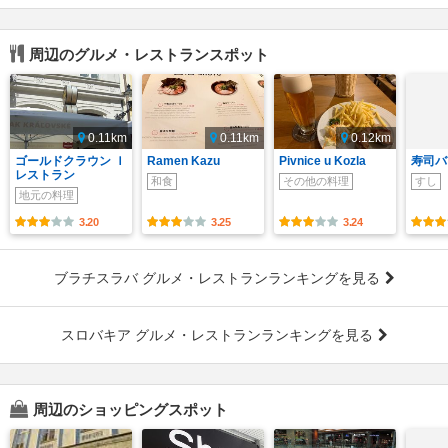
周辺のグルメ・レストランスポット
0.11km
0.11km
0.12km
ゴールドクラウン Ｉ
Ramen Kazu
Pivnice u Kozla
寿司バ
レストラン
和食
その他の料理
すし
地元の料理
3.20
3.25
3.24
ブラチスラバ グルメ・レストランランキングを見る
スロバキア グルメ・レストランランキングを見る
周辺のショッピングスポット