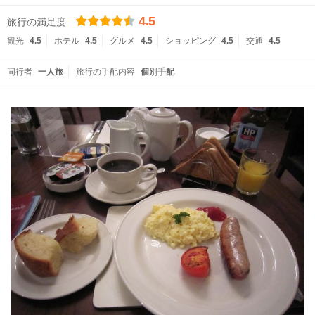
4.5
旅行の満足度
観光
4.5
ホテル
4.5
グルメ
4.5
ショッピング
4.5
交通
4.5
同行者
一人旅
旅行の手配内容
個別手配