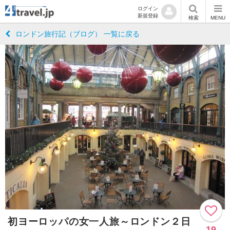
ログイン
新規登録
検索
MENU
ロンドン旅行記（ブログ） 一覧に戻る
初ヨーロッパの女一人旅～ロンドン２日
19