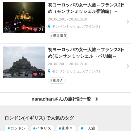
初ヨーロッパの女一人旅～フランス2日
め（モンサンミッシェル宿泊編）～
2010/12/01 - 2010/12/10
モンサンミッシェル(フランス)
21
#
世界遺産
初ヨーロッパの女一人旅～フランス3日
め(モンサンミッシェル→パリ編)～
2010/12/01 - 2010/12/10
モンサンミッシェル(フランス)
19
#
街歩き
nanachanさんの旅行記一覧
ロンドン(イギリス) で人気のタグ
#
ロンドン
#
イギリス
#
街歩き
#
一人旅