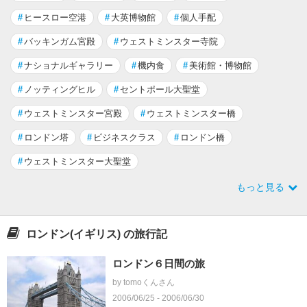
#
ヒースロー空港
#
大英博物館
#
個人手配
#
バッキンガム宮殿
#
ウェストミンスター寺院
#
ナショナルギャラリー
#
機内食
#
美術館・博物館
#
ノッティングヒル
#
セントポール大聖堂
#
ウェストミンスター宮殿
#
ウェストミンスター橋
#
ロンドン塔
#
ビジネスクラス
#
ロンドン橋
#
ウェストミンスター大聖堂
もっと見る
ロンドン(イギリス) の旅行記
ロンドン６日間の旅
by tomoくんさん
2006/06/25 - 2006/06/30