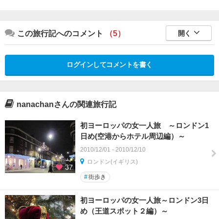
この旅行記へのコメント
（5）
開く
ログインしてコメントを書く
nanachanさんの関連旅行記
初ヨーロッパの女一人旅 ～ロンドン1
日め(空港からホテル周辺編）～
2010/12/01 - 2010/12/10
ロンドン(イギリス)
37
#
街歩き
初ヨーロッパの女一人旅～ロンドン3日
め（王道スポット２編）～