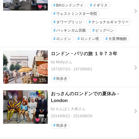
#
BAロンドンアイ
#
イギリス
9
#
ウェストミンスター寺院
#
タワーブリッジ
#
ナショナルギャラリー
#
バッキンガム宮殿
#
ビッグベン
#
ロンドン
#
ロンドン塔
#
大英博物館
ロンドン・パリの旅 １９７３年
by Mollyさん
1973/07/23 - 1973/09/01
#
街歩き
135
おっさんのロンドンでの夏休み -
London
by わんぱく大将さん
2014/08/22 - 2014/08/26
87
#
街歩き