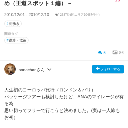
め（王道スポット１編）～
2010/12/01 - 2010/12/10
2637位(同エリア10487件中)
#
街歩き
関連タグ
#
散歩・散策
5
86
フォローする
nanachanさん
人生初のヨーロッパ旅行（ロンドン＆パリ）
パッケージツアーも検討したけど、ANAのマイレージが有
る為
思い切ってフリーで行こうと決めました。(実は一人旅も
お初）