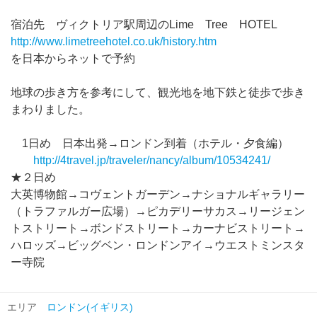
宿泊先 ヴィクトリア駅周辺のLime Tree HOTEL
http://www.limetreehotel.co.uk/history.htm
を日本からネットで予約
地球の歩き方を参考にして、観光地を地下鉄と徒歩で歩き
まわりました。
1日め 日本出発→ロンドン到着（ホテル・夕食編）
http://4travel.jp/traveler/nancy/album/10534241/
★２日め
大英博物館→コヴェントガーデン→ナショナルギャラリー
（トラファルガー広場）→ピカデリーサカス→リージェン
トストリート→ボンドストリート→カーナビストリート→
ハロッズ→ビッグベン・ロンドンアイ→ウエストミンスタ
ー寺院
エリア
ロンドン(イギリス)