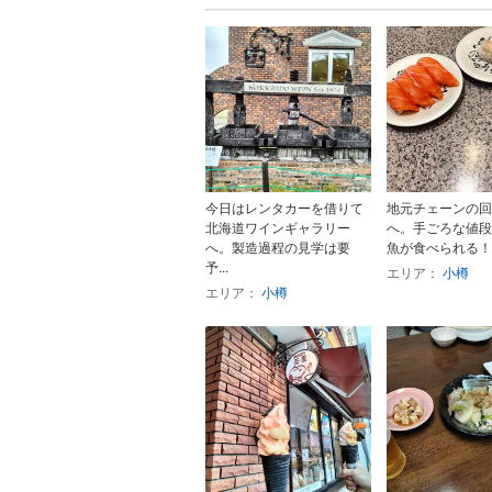
今日はレンタカーを借りて
地元チェーンの回
北海道ワインギャラリー
へ。手ごろな値段
へ。製造過程の見学は要
魚が食べられる！
予...
エリア：
小樽
エリア：
小樽