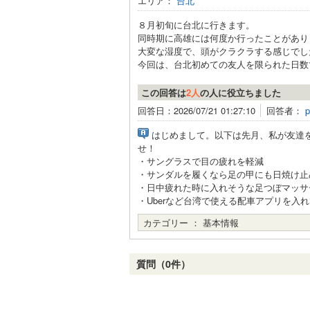
エリア：
台北
８月初旬に台北に行きます。
同時期に高雄には何度か行ったことがあり
大変な湿度で、頭がクラクラする感じでし
今回は、台北初めての友人を限られた日数で
この回答は
2人
の人に役立ちました
回答日：2026/07/21 01:27:10
回答者：
p
はじめまして。以下は先月、私が友達
せ！
・サングラスで目の疲れを軽減
・サンダルを履くなら足の甲にも日焼け止
・日中疲れた時に入れそうな足つぼマッサ
・Uberなど台湾で使える配車アプリを入
カテゴリー ：
基本情報
質問（0件）