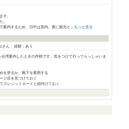
ます。
た。
案内するため、日中は室内、夜に観光と...
もっと見る
z
さん
経験：あり
を台湾案内したときの作戦です。気をつけて行ってらっしゃいま
めを塗るか、靴下を着用する
ージ店を見つけておく
れてクレジットカードと紐付けておく