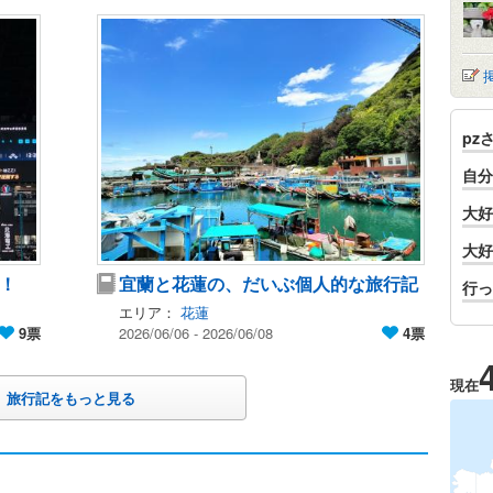
pz
自分
大好
大好
！
宜蘭と花蓮の、だいぶ個人的な旅行記
行っ
エリア：
花蓮
9票
2026/06/06 - 2026/06/08
4票
現在
旅行記をもっと見る