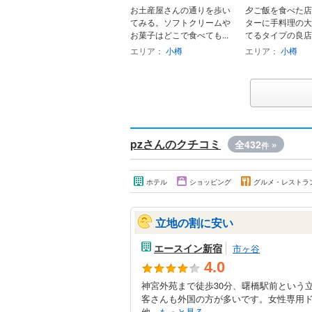
お土産屋さんの通りを歩い
夕ご飯を食べた店
てみる。ソフトクリームや
ターに手料理の大
お菓子はどこで食べても...
てるタイプの良店で
エリア：
小樽
エリア：
小樽
pzさんのクチコミ
全432
»
件
ホテル
ショッピング
グルメ・レストラ
立地の割に安い
エースイン新宿
市ヶ谷
4.0
神宮外苑まで徒歩30分、曙橋駅前という
客さんも外国の方が多いです。女性専用
他...
もっと見る