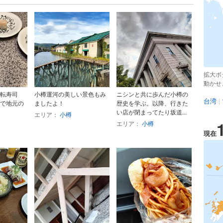
拡大ボ
動かせ
転寿司
小樽運河の美しい景色もみ
ニシンと共に歩んだ小樽の
台湾
|
で地元の
ましたよ！
歴史を学ぶ。以降、行きた
い店が閉まってたり坂道...
エリア：
小樽
エリア：
小樽
現在