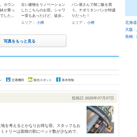
。カウン
古い建物をリノベーション
パン屋さんで朝ご飯を買
鉢が乗っ
したこちらのお宿。シャワ
う。ナポリタンパンが特盛
した...
ー室もあったけど、徒歩...
りだった！
北海道
エリア：
小樽
エリア：
小樽
大阪
|
長崎
|
写真をもっと見る
ン
交通機関
観光スポット
基本情報
投稿日 2026年07月07日
立地を考えるとかなりお得な宿。スタッフもお
ドミトリーは面積の割にベッド数が少なめで、