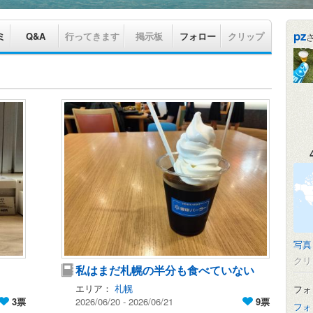
pz
ミ
Q&A
行ってきます
掲示板
フォロー
クリップ
写真
クリ
私はまだ札幌の半分も食べていない
エリア：
札幌
フォ
3票
2026/06/20 - 2026/06/21
9票
フォ