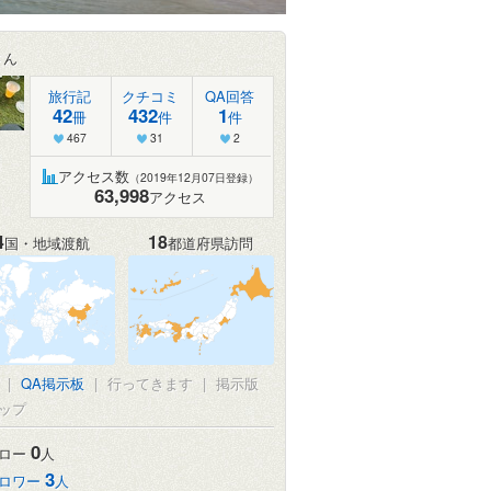
さん
旅行記
クチコミ
QA回答
42
432
1
冊
件
件
467
31
2
アクセス数
（2019年12月07日登録）
63,998
アクセス
4
18
国・地域渡航
都道府県訪問
|
QA掲示板
|
行ってきます
|
掲示版
ップ
0
ロー
人
3
ロワー
人