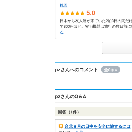
桃園
5.0
日本から友人達が来ていた2泊3日の間だけ
で800円ほど。WiFi機器は旅行の数日前
る
pzさんへのコメント
全0
»
件
pzさんのQ＆A
回答（1件）
台北８月の日中を安全に旅するには