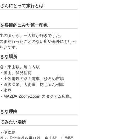
さんにとって旅行とは
を客観的にみた第一印象
生の頃から、一人旅が好きでした。
のまだ行ったことのない所や海外にも行っ
たいです。
きな場所
道・東山駅、尾白内駅
・嵐山、伏見稲荷
・土佐電鉄の路面電車、ひろめ市場
・道後温泉、大街道、坊ちゃん列車
・氷見
・MAZDA Zoom-Zoom スタジアム広島、
きな理由
てみたい場所
・伊吹島
道・JR北海道を乗り鉄、東山駅、止別駅