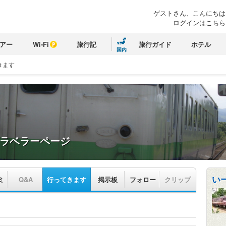
ゲストさん、こんにちは
ログインはこちら
アー
Wi-Fi
旅行記
旅行ガイド
ホテル
国内
きます
ラベラーページ
い
ミ
Q&A
行ってきます
掲示板
フォロー
クリップ