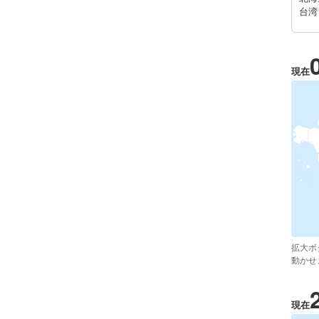
台湾
現在
拡大ボ
動かせ
現在