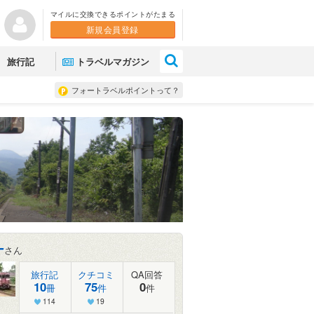
マイルに交換できるポイントがたまる
新規会員登録
×
旅行記
トラベルマガジン
フォートラベルポイントって？
ー
さん
旅行記
クチコミ
QA回答
10
75
0
冊
件
件
114
19