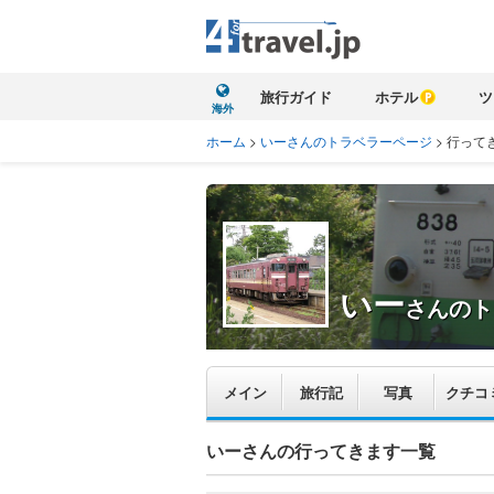
旅行ガイド
ホテル
ツ
海外
ホーム
>
いーさんのトラベラーページ
>
行って
いー
さんのト
メイン
旅行記
写真
クチコ
いーさんの行ってきます一覧