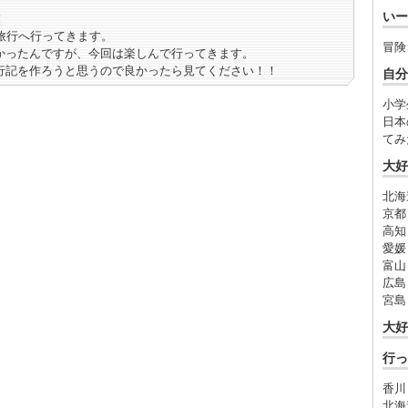
いー
！
旅行へ行ってきます。
冒険
かったんですが、今回は楽しんで行ってきます。
行記を作ろうと思うので良かったら見てください！！
自分
小学
日本
てみ
大好
北海
京都
高知
愛媛
富山
広島
宮島
大好
行っ
香川
北海