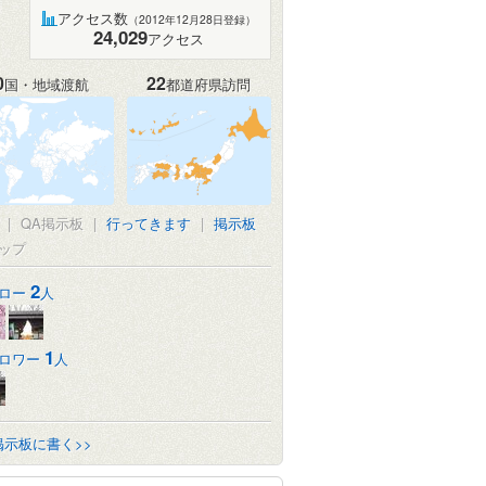
アクセス数
（2012年12月28日登録）
24,029
アクセス
0
22
国・地域渡航
都道府県訪問
|
QA掲示板
|
行ってきます
|
掲示板
ップ
2
ロー
人
1
ロワー
人
掲示板に書く>>