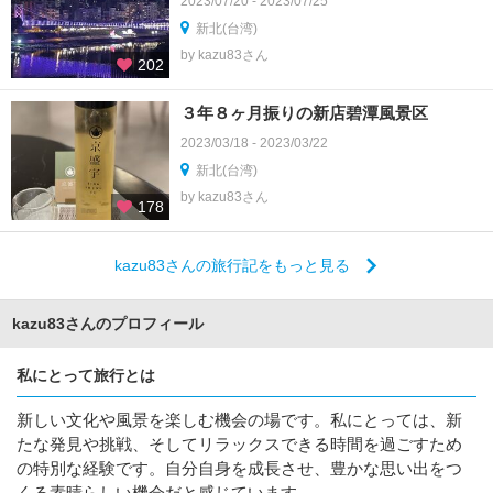
2023/07/20 - 2023/07/25
新北(台湾)
by kazu83さん
202
３年８ヶ月振りの新店碧潭風景区
2023/03/18 - 2023/03/22
新北(台湾)
by kazu83さん
178
kazu83さんの旅行記をもっと見る
kazu83さんのプロフィール
私にとって旅行とは
新しい文化や風景を楽しむ機会の場です。私にとっては、新
たな発見や挑戦、そしてリラックスできる時間を過ごすため
の特別な経験です。自分自身を成長させ、豊かな思い出をつ
くる素晴らしい機会だと感じています。