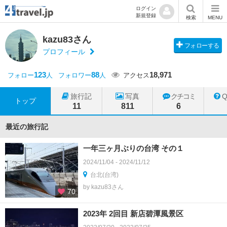
ログイン
新規登録
検索
MENU
kazu83さん
フォローする
プロフィール
123
88
18,971
フォロー
人
フォロワー
人
アクセス
旅行記
写真
クチコミ
トップ
11
811
6
最近の旅行記
一年三ヶ月ぶりの台湾 その１
2024/11/04 - 2024/11/12
台北(台湾)
by kazu83さん
70
2023年 2回目 新店碧潭風景区