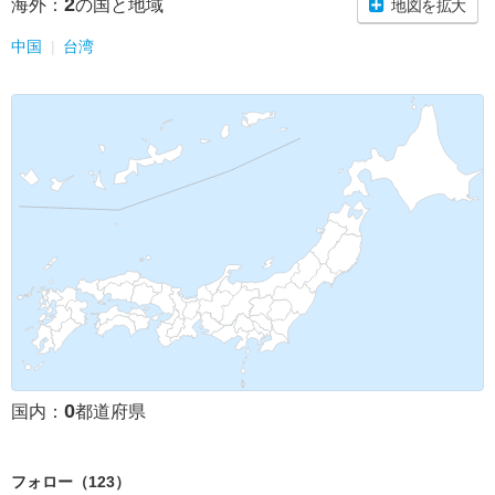
2
海外：
の国と地域
地図を拡大
中国
台湾
0
国内：
都道府県
フォロー（123）