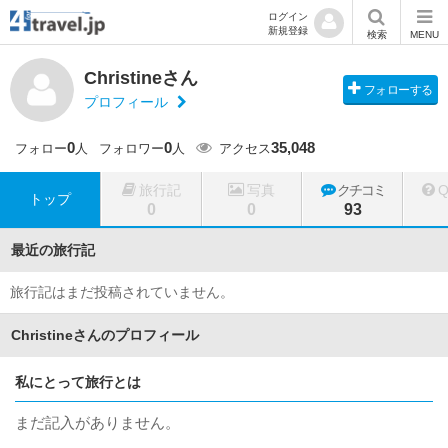
ログイン
新規登録
検索
MENU
Christineさん
フォローする
プロフィール
0
0
35,048
フォロー
人
フォロワー
人
アクセス
旅行記
写真
クチコミ
トップ
0
0
93
最近の旅行記
旅行記はまだ投稿されていません。
Christineさんのプロフィール
私にとって旅行とは
まだ記入がありません。