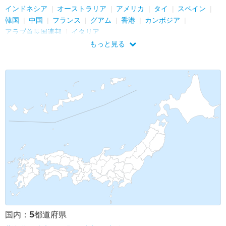
インドネシア
オーストラリア
アメリカ
タイ
スペイン
韓国
中国
フランス
グアム
香港
カンボジア
アラブ首長国連邦
イタリア
もっと見る
5
国内：
都道府県