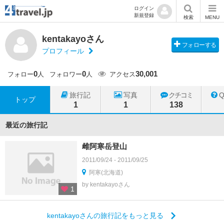
ログイン
新規登録
検索
MENU
kentakayoさん
フォローする
プロフィール
0
0
30,001
フォロー
人
フォロワー
人
アクセス
旅行記
写真
クチコミ
トップ
1
1
138
最近の旅行記
雌阿寒岳登山
2011/09/24 - 2011/09/25
阿寒(北海道)
by kentakayoさん
1
kentakayoさんの旅行記をもっと見る