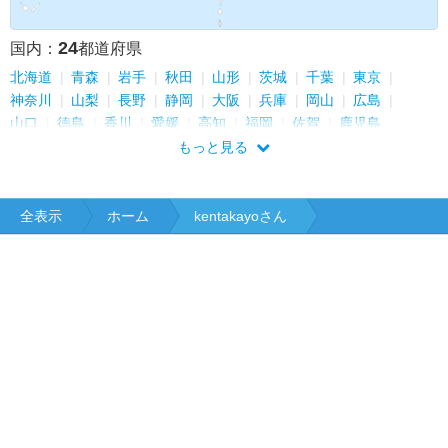
24
国内：
都道府県
北海道
青森
岩手
秋田
山形
茨城
千葉
東京
神奈川
山梨
長野
静岡
大阪
兵庫
岡山
広島
山口
徳島
香川
愛媛
高知
福岡
佐賀
鹿児島
もっと見る
全表示
ホーム
kentakayoさん