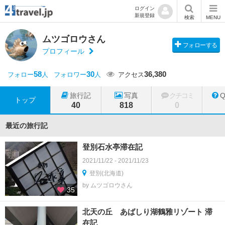
ログイン
新規登録
検索
MENU
ムツゴロウさん
フォローする
プロフィール
58
30
36,380
フォロー
人
フォロワー
人
アクセス
旅行記
写真
クチコミ
トップ
40
818
0
最近の旅行記
登別石水亭滞在記
2021/11/22 - 2021/11/23
登別(北海道)
by ムツゴロウさん
35
北天の丘 あばしり湖鶴雅リゾート 滞
在記