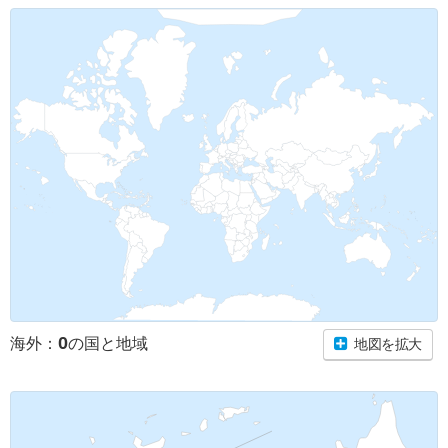
0
海外：
の国と地域
地図を拡大