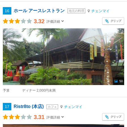
ホール アースレストラン
16
チェンマイ
地元の料理
3.32
クリップ
評価詳細
50
予算
ディナー 2,000円未満
Ristr8to (本店)
17
チェンマイ
カフェ
3.31
クリップ
評価詳細