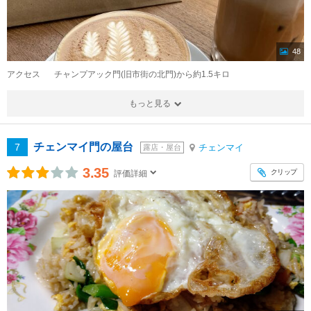
48
アクセス
チャンプアック門(旧市街の北門)から約1.5キロ
もっと見る
チェンマイ門の屋台
7
チェンマイ
露店・屋台
3.35
クリップ
評価詳細