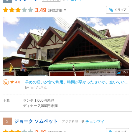
3.49
クリップ
評価詳細
153
早めの軽い夕食で利用。時間が早かったせいか、空いていました。念願のカオソーイを食べました。少しスープがぬるかったのですが、日本のように熱々で出すのではないのかもしれません。特に辛くはありませんでした。付け合わせに高菜の漬物
4.0
by mint4t
予算
ランチ 1,000円未満
ディナー 2,000円未満
ジョーク ソムペット
3
チェンマイ
アジア料理
クリップ