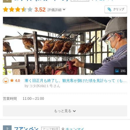
3.52
クリップ
評価詳細
191
漸く旧正月も終了し、観光客が捌けた頃を見計らって（もうすぐ野焼きによる大気汚染の季節が来て、その後は地獄のような灼熱の日々が続くので、この時期を逃すと、雨季直前まで待たなければならなくなってしまうので…）、チェンマイまでさ
4.0
by コタ(Kota)１号
営業時間
11:00～21:00
もっと見る
フアン ペン
2
チェンマイ
アジア料理