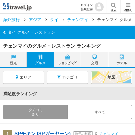
ログイン
新規登録
検索
MENU
海外旅行
アジア
タイ
チェンマイ
チェンマイ グルメ
タイ グルメ・レストラン
チェンマイのグルメ・レストラン ランキング
観光
グルメ
ショッピング
交通
ホテル
エリア
カテゴリ
地図
満足度ランキング
クチコミ
すべて
あり
SPチキン (SPガーヤーン)
1
チェンマイ
地元の料理