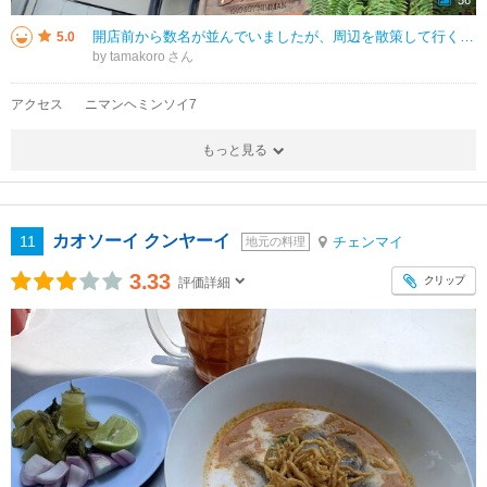
56
開店前から数名が並んでいましたが、周辺を散策して行くと待たずに座れました。屋外の席は解放感がありおしゃれ。 カオソーイの種類が多く、海老とイカ、ポークの2種にしました。 想像よりピリ辛でしたが、今まで食べたカオソーイの
5.0
by tamakoro
アクセス
ニマンヘミンソイ7
もっと見る
カオソーイ クンヤーイ
11
チェンマイ
地元の料理
3.33
クリップ
評価詳細