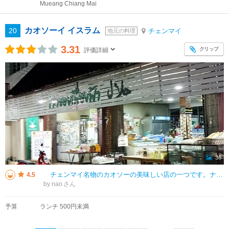
Mueang Chiang Mai
カオソーイ イスラム
20
チェンマイ
地元の料理
3.31
クリップ
評価詳細
36
チェンマイ名物のカオソーの美味しい店の一つです。ナイトバザールの通り（チェンクラン通り）少し北側のイスラム人街に入ったところにあります。 今回遅い時間に訪問しましたが、何とかカオソーイならOKとのことで、カオソー
4.5
by nao
予算
ランチ 500円未満