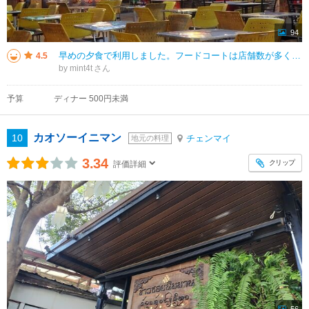
94
早めの夕食で利用しました。フードコートは店舗数が多く、魚やのように生のシーフードを並べているお店を利用しましたが、美味しかったです。2人で3皿注文し、450バーツでした。17時半頃、入ったころは空いていましたが、1時間後に
4.5
by mint4t
予算
ディナー 500円未満
カオソーイニマン
10
チェンマイ
地元の料理
3.34
クリップ
評価詳細