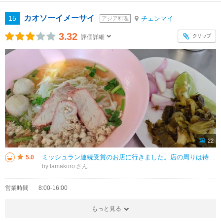
カオソーイメーサイ
15
チェンマイ
アジア料理
3.32
クリップ
評価詳細
22
ミッシュラン連続受賞のお店に行きました。店の周りは待つ人で賑わっていました。お店に入り呼び出しベルをもらって待ちます。テーブルに案内されてからはテーブルナンバーと注文するナンバーを記入して渡します。お水、氷はセルフ。 麺
5.0
by tamakoro
営業時間
8:00-16:00
もっと見る