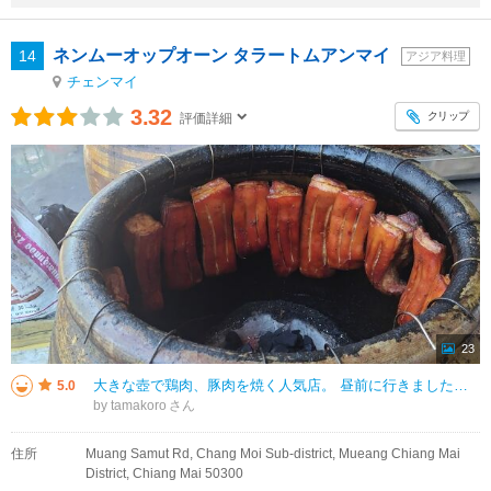
ネンムーオップオーン タラートムアンマイ
14
アジア料理
チェンマイ
3.32
クリップ
評価詳細
23
大きな壺で鶏肉、豚肉を焼く人気店。 昼前に行きましたがすでに大盛況。広い2階建て店舗で2階の席はまだ余裕があり待たずに案内されました。 メニューや注文はスマホから。 豚肉、鶏肉、コーンサラダ、フライドライス、タイティ
5.0
by tamakoro
住所
Muang Samut Rd, Chang Moi Sub-district, Mueang Chiang Mai
District, Chiang Mai 50300