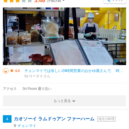
3.46
評価詳細
172
チェンマイでは珍しい24時間営業のおかゆ屋さんで、 時差の関係で最後日まで5時前には目が覚め、 ひもじい身にはありがたいお店でした。 とろとろのおかゆで熱々でした。 ゆで卵は10バーツで追加出来ました。 おかゆ以
4.0
by ロータス
アクセス
Sri Poom 通り沿い
もっと見る
カオソーイ ラムドゥアン ファーハーム
4
地元の料理
チェンマイ