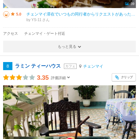
39
チェンマイ滞在でいつもの同行者からリクエストがあったチェンマイ・ナイトバザールへ行ったものの観光客が多く混雑していたので夕食をとることを諦めて離脱。その後、夕方に目を付けておいたチェンマイ門近くにあるナイトマーケットへ行っ
5.0
by YS-11
アクセス
チェンマイ・ゲート付近
もっと見る
ラミン ティーハウス
8
チェンマイ
カフェ
3.35
クリップ
評価詳細