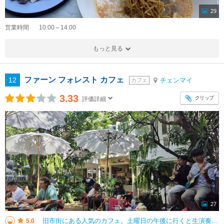
29
営業時間
10:00～14:00
もっと見る
ファーン フォレスト カフェ
12
チェンマイ
カフェ
3.33
クリップ
評価詳細
27
旧市街にある人気のカフェ。土曜日の午後に行くと生演奏がありタイミング良くガーデン側のゆったりできる席に座る事ができ、美味しいケーキとカフェラテで至福の時でした。 街の喧騒からは別世界のカフェ。 木漏れ日も心地よく最高に
5.0