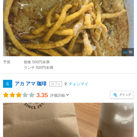
95
予算
朝食 500円未満
ランチ 500円未満
アカ アマ 珈琲
6
チェンマイ
カフェ
3.35
クリップ
評価詳細