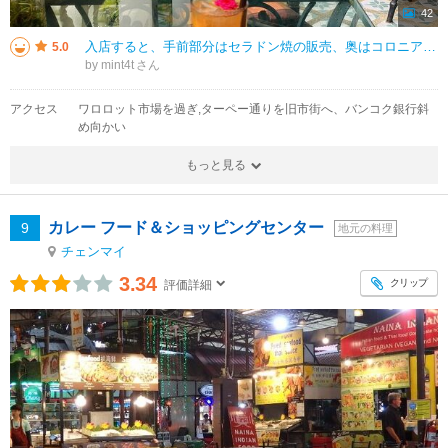
42
入店すると、手前部分はセラドン焼の販売、奥はコロニアルスタイルの開放的なレストランです。さらに奥に進むと、ガーデンエリアがあり、こちらでも飲食ができます。とても雰囲気があり、メニューも豊富ですが、お値段はお手ごろでした。も
5.0
by mint4t
アクセス
ワロロット市場を過ぎ,ターペー通りを旧市街へ、バンコク銀行斜
め向かい
もっと見る
カレー フード＆ショッピングセンター
9
地元の料理
チェンマイ
3.34
クリップ
評価詳細