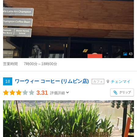
43
営業時間
7時00分～18時00分
ワーウィー コーヒー (リムピン店)
18
チェンマイ
カフェ
3.31
クリップ
評価詳細