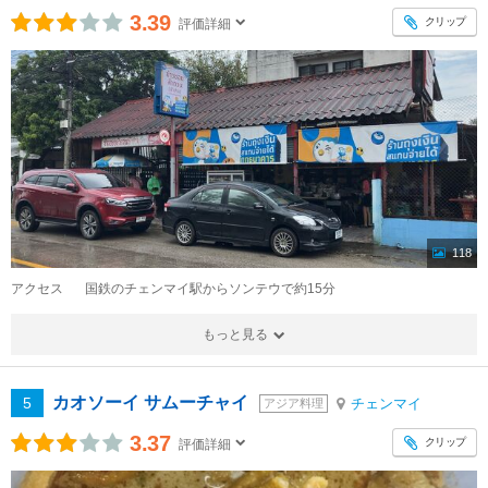
3.39
クリップ
評価詳細
118
アクセス
国鉄のチェンマイ駅からソンテウで約15分
もっと見る
カオソーイ サムーチャイ
5
チェンマイ
アジア料理
3.37
クリップ
評価詳細