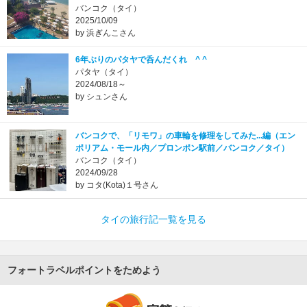
バンコク（タイ）
2025/10/09
by 浜ぎんこさん
6年ぶりのパタヤで呑んだくれ ^ ^
パタヤ（タイ）
2024/08/18～
by シュンさん
バンコクで、「リモワ」の車輪を修理をしてみた...編（エン
ポリアム・モール内／プロンポン駅前／バンコク／タイ）
バンコク（タイ）
2024/09/28
by コタ(Kota)１号さん
タイの旅行記一覧を見る
フォートラベルポイントをためよう