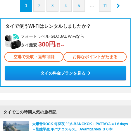
…
1
2
3
4
5
11
タイで使うWi-Fiはレンタルしましたか？
フォートラベル GLOBAL WiFiなら
300円
タイ最安
/日～
空港で受取・返却可能
お得なポイントがたまる
タイの料金プランを見る
タイでこの時期人気の旅行記
大爆音ROCK 毎深夜 ^^)!..BANGKOK＋PATTAYA＝1６days
＋別姓学生.キバナコスモス。 Avantgardey ３０本