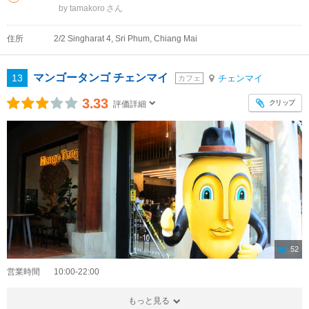
by tamakoro
住所
2/2 Singharat 4, Sri Phum, Chiang Mai
マンゴータンゴ チェンマイ
13
チェンマイ
カフェ
3.33
クリップ
評価詳細
52
営業時間
10:00-22:00
もっと見る