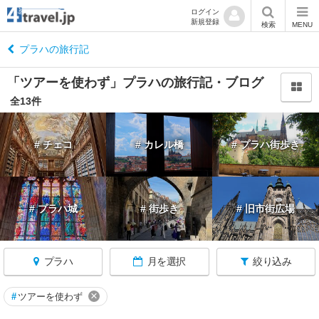
ログイン
新規登録
閉
検索
MENU
じ
る
プラハの旅行記
「ツアーを使わず」プラハの旅行記・ブログ
全13件
チ
# チェコ
# カレル橋
# プラハ街歩き
ェ
コ
へ
戻
る
# プラハ城
# 街歩き
# 旧市街広場
★
チ
プラハ
月を選択
絞り込み
ェ
ス
×
#
ツアーを使わず
キ