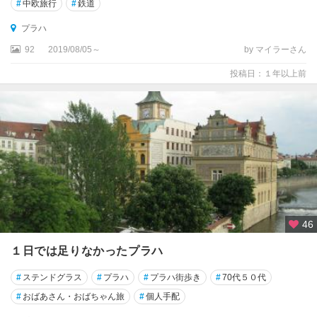
#
中欧旅行
#
鉄道
プラハ
92
2019/08/05～
by マイラーさん
投稿日：１年以上前
46
１日では足りなかったプラハ
#
ステンドグラス
#
プラハ
#
プラハ街歩き
#
70代５０代
#
おばあさん・おばちゃん旅
#
個人手配