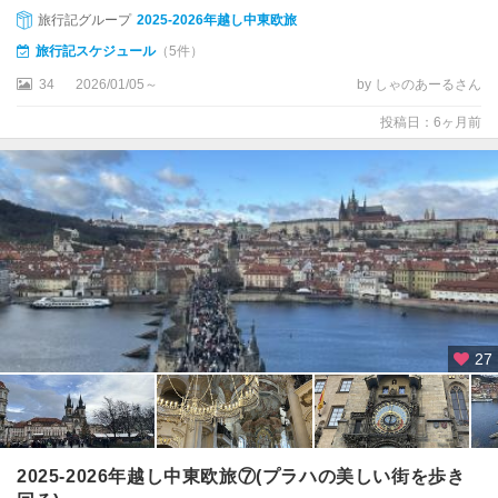
ビ
旅行記グループ
2025-2026年越し中東欧旅
バ
旅行記スケジュール
（5件）
リ
34
2026/01/05～
by しゃのあーるさん
ク
投稿日：6ヶ月前
ト
ナ
ー
・
ホ
ラ
ク
ロ
ム
27
ニ
ェ
ジ
ー
シ
2025-2026年越し中東欧旅⑦(プラハの美しい街を歩き
ュ