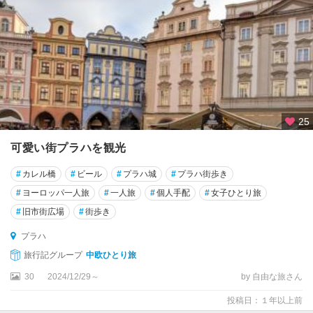
25
可愛い街プラハを観光
#
カレル橋
#
ビール
#
プラハ城
#
プラハ街歩き
#
ヨーロッパ一人旅
#
一人旅
#
個人手配
#
女子ひとり旅
#
旧市街広場
#
街歩き
プラハ
旅行記グループ
中欧ひとり旅
30
2024/12/29～
by 自由な旅さん
投稿日：１年以上前