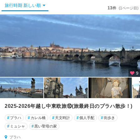
ー
旅行時期 新しい順
・
13
件
(1ページ目)
ク
ル
ム
ロ
フ
★
プ
ラ
ハ
9
オ
ロ
モ
ウ
2025-2026年越し中東欧旅⑩(旅最終日のプラハ散歩！)
ツ
#
プラハ
#
カレル橋
#
天文時計
#
個人手配
#
街歩き
カ
#
ミュシャ
#
黒い聖母の家
ル
プラハ
ロ