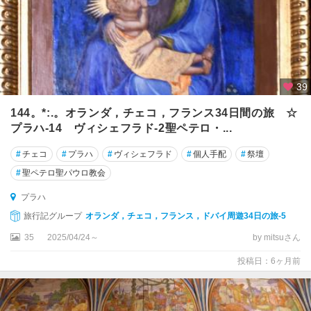
ブ
ロ
ト
ブ
ル
39
ノ
144。*:.。オランダ，チェコ，フランス34日間の旅 ☆
プ
プラハ-14 ヴィシェフラド-2聖ペテロ・...
ル
#
チェコ
#
プラハ
#
ヴィシェフラド
#
個人手配
#
祭壇
ゼ
ニ
#
聖ペテロ聖パウロ教会
ュ
プラハ
ヘ
旅行記グループ
オランダ，チェコ，フランス，ドバイ周遊34日の旅-5
プ
35
2025/04/24～
by mitsuさん
マ
投稿日：6ヶ月前
リ
ャ
ー