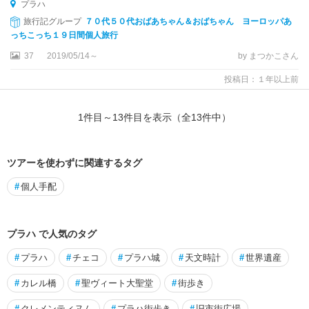
プラハ
旅行記グループ
７０代５０代おばあちゃん＆おばちゃん ヨーロッパあ
っちこっち１９日間個人旅行
37
2019/05/14～
by まつかこさん
投稿日：１年以上前
1
件目～
13
件目を表示（全
13
件中）
ツアーを使わずに関連するタグ
#
個人手配
プラハ で人気のタグ
#
プラハ
#
チェコ
#
プラハ城
#
天文時計
#
世界遺産
#
カレル橋
#
聖ヴィート大聖堂
#
街歩き
#
クレメンティヌム
#
プラハ街歩き
#
旧市街広場