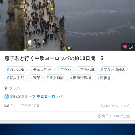
14
息子君と行く中欧ヨーロッパの旅10日間 5
#
カレル橋
#
チェコ料理
#
プラハ
#
プラハ城
#
プラハ街歩き
#
個人手配
#
夜景
#
天文時計
#
旧市街広場
#
街歩き
プラハ
旅行記グループ
中欧ヨーロッパ
94
2024/11/10～
by rurikolapisさん
投稿日：１年以上前