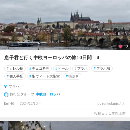
13
息子君と行く中欧ヨーロッパの旅10日間 4
#
カレル橋
#
チェコ料理
#
ビール
#
プラハ
#
プラハ城
#
個人手配
#
聖ヴィート大聖堂
#
街歩き
プラハ
旅行記グループ
中欧ヨーロッパ
46
2024/11/10～
by rurikolapisさん
投稿日：１年以上前