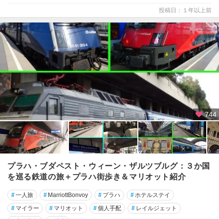
投稿日：１年以上前
744
プラハ・ブダペスト・ウィーン・ザルツブルグ：３か国
を巡る鉄道の旅＋プラハ街歩き＆マリオット紹介
#
一人旅
#
MarriottBonvoy
#
プラハ
#
ホテルステイ
#
マイラー
#
マリオット
#
個人手配
#
レイルジェット