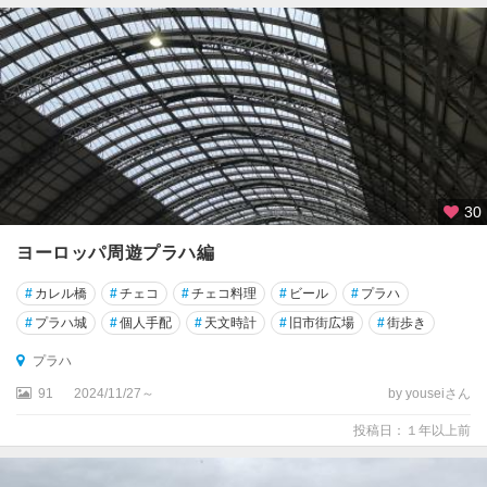
30
ヨーロッパ周遊プラハ編
#
カレル橋
#
チェコ
#
チェコ料理
#
ビール
#
プラハ
#
プラハ城
#
個人手配
#
天文時計
#
旧市街広場
#
街歩き
プラハ
91
2024/11/27～
by youseiさん
投稿日：１年以上前