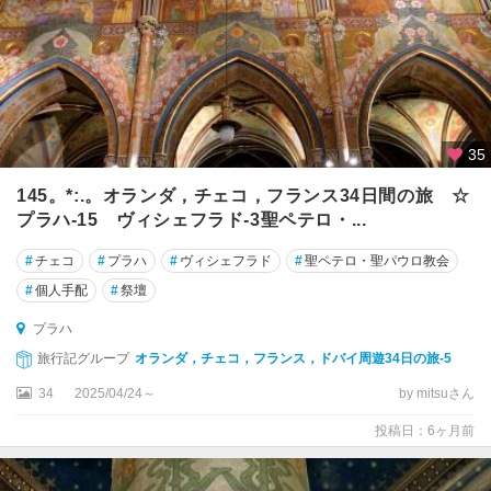
ン
ス
ケ
ー
・
ラ
ー
35
ズ
ニ
145。*:.。オランダ，チェコ，フランス34日間の旅 ☆
ェ
プラハ-15 ヴィシェフラド-3聖ペテロ・...
リ
#
チェコ
#
プラハ
#
ヴィシェフラド
#
聖ペテロ・聖パウロ教会
ト
#
個人手配
#
祭壇
ミ
プラハ
シ
ュ
旅行記グループ
オランダ，チェコ，フランス，ドバイ周遊34日の旅-5
ル
34
2025/04/24～
by mitsuさん
投稿日：6ヶ月前