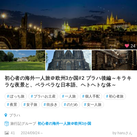
24
初心者の海外一人旅＠欧州3か国#2 プラハ後編～キラキ
ラな夜景と、ペラペラな日本語、ヘトヘトな体～
#
ぼっち旅
#
プラハお土産
#
一人旅
#
個人手配
#
初心者旅
#
夜景
#
女子旅
#
街歩き
#
のだめ
#
女一人旅
プラハ
旅行記グループ
初心者の海外一人旅＠欧州3か国
41
2024/09/24～
by haruさん