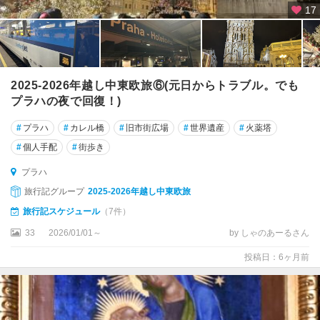
17
テ
ル
チ
ト
2025-2026年越し中東欧旅⑥(元日からトラブル。でも
ゥ
プラハの夜で回復！)
シ
ェ
#
プラハ
#
カレル橋
#
旧市街広場
#
世界遺産
#
火薬塔
ビ
#
個人手配
#
街歩き
ー
チ
プラハ
旅行記グループ
2025-2026年越し中東欧旅
ハ
ブ
旅行記スケジュール
（7件）
リ
33
2026/01/01～
by しゃのあーるさん
ー
チ
投稿日：6ヶ月前
ク
ー
フ
・