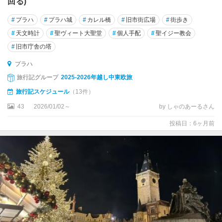
回る)
タ
#
プラハ
#
プラハ城
#
カレル橋
#
旧市街広場
#
街歩き
ー
#
天文時計
#
聖ヴィート大聖堂
#
個人手配
#
聖イジー教会
ボ
ル
#
旧市庁舎の塔
プラハ
チ
ェ
旅行記グループ
2025-2026年越し中東欧旅
ス
旅行記スケジュール
（13件）
ケ
43
2026/01/02～
by しゃのあーるさん
ー
・
投稿日：6ヶ月前
ブ
デ
ィ
ェ
ヨ
ヴ
ィ
ツ
ェ