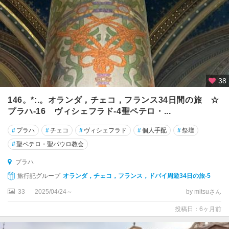
38
146。*:.。オランダ，チェコ，フランス34日間の旅 ☆
プラハ-16 ヴィシェフラド-4聖ペテロ・...
#
プラハ
#
チェコ
#
ヴィシェフラド
#
個人手配
#
祭壇
#
聖ペテロ・聖パウロ教会
プラハ
旅行記グループ
オランダ，チェコ，フランス，ドバイ周遊34日の旅-5
33
2025/04/24～
by mitsuさん
投稿日：6ヶ月前