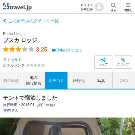
ログイン
新規登録
検索
MENU
このホテルのクチコミ一覧
Buska Lodge
ブスカ ロッジ
3.25
3件のクチコミ
トゥルミ
シェア
クリップ
ホテルランク
地図
料金比較
クチコミ
旅行記
写真
Q&A
施設情報
テントで宿泊しました
旅行時期：2016/01（約11年前）
Yumi
さん