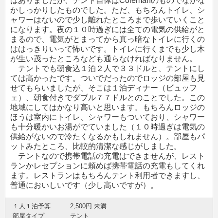
はありましたが、テント自体はColemanのものでなかな
かしっかりしたものでした。ただ、もちろんトイレ、シ
ャワーはないので少し離れたところまで歩いていくこと
になります。夜の１０時過ぎには全ての電気の供給がと
まるので、電気がとまってから真っ暗なトイレに行くの
ははっきりいって怖いです。トイレに行くまでも少し木
が生い茂ったところなども通らなければなりません。
テントでも朝食込１泊２人で３３ドルと、テントにし
ては高かったです。ついでだったのでロッジの部屋も見
せてもらいましたが、そこは１泊ディナー（ビュッフ
ェ）、朝食付きでダブル７７ドルとのことでした。この
地域にしてはかなり高いと思います。もちろんロッジの
ほうは室内にトイレ、シャワーもついており、シャワー
も十分暖かいお湯がでていました（１０時過ぎは電気の
供給がないので冷たくなるかもしれません）。部屋もパ
ットみたところ、比較的清潔な感じがしました。
テントなので携帯電話の充電はできませんが、レスト
ランかレセプションに頼めば携帯電話の充電もしてくれ
ます。レストランはもちろんテント利用者できますし、
普通においしいです（少し高いですが）。
１人１泊予算
2,500円 未満
部屋タイプ
テント