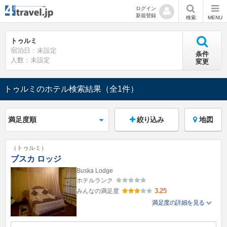
ログイン
新規登録
検索
MENU
トゥルミ
宿泊日：未設定
条件
人数：未設定
変更
トゥルミのホテル検索結果
（全1件）
絞り込み
地図
（トゥルミ）
ブスカ ロッジ
Buska Lodge
ホテルランク
3.25
みんなの満足度
満足度の詳細を見る