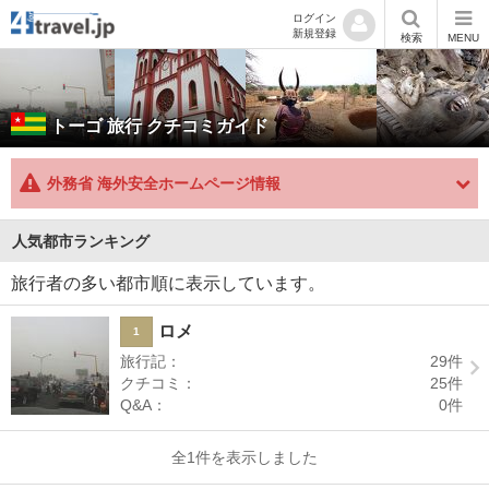
ログイン
新規登録
検索
MENU
トーゴ
旅行 クチコミガイド
外務省 海外安全ホームページ情報
人気都市ランキング
旅行者の多い都市順に表示しています。
ロメ
1
旅行記：
29
件
クチコミ：
25
件
Q&A：
0
件
全1件を表示しました