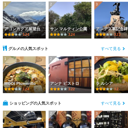
1
2
3
アコンカグア展望台
サン マルティン公園
アンデス軍記念碑
3.24
3.24
3.23
グルメの人気スポット
すべて見る
1
2
3
MOOI Plumerillo
アンナ ビストロ
ラ ルシア
3.24
3.22
3.2
ショッピングの人気スポット
すべて見る
1
2
3