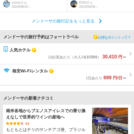
sunny
さん
DON
さん
2024/08/24～
2023/04/28～
メンドーサの旅行記をもっと見る
メンドーサの旅行予約はフォートラベル
お得なポイントって？
人気ホテル
30,410
円
～
1泊1室あたり（大人2名利用時）
格安Wi-Fiレンタル
689
円/日
～
1日あたり
メンドーサの新着クチコミ
南米各地からブエノスアイレスでの乗り換
えなしで世界的ワインの産地へ
4.5
もともとはチリのサンチアゴ便、ブラジル