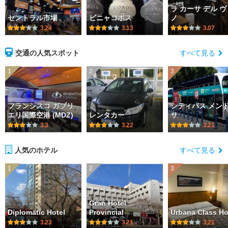
ラ カーサ デル 
セントラル市場
ビニャコボス
ノ
3.24
3.13
3.07
交通の人気スポット
すべて見る
1
2
3
フランシスコ ガブリ
シティバス メン
エリ国際空港 (MDZ)
レンタカー
サ
3.3
3.22
3.21
人気のホテル
すべて見る
1
2
3
Gran Hotel
Diplomatic Hotel
Provincial
Urbana Class Ho
3.23
3.21
3.21