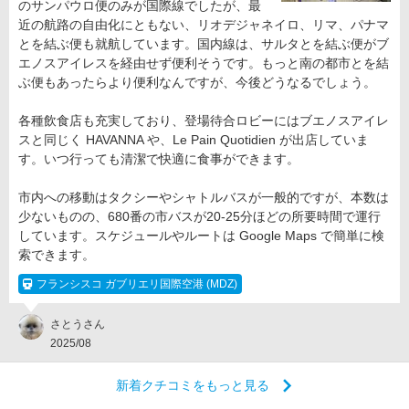
のサンパウロ便のみが国際線でしたが、最
近の航路の自由化にともない、リオデジャネイロ、リマ、パナマ
とを結ぶ便も就航しています。国内線は、サルタとを結ぶ便がブ
エノスアイレスを経由せず便利そうです。もっと南の都市とを結
ぶ便もあったらより便利なんですが、今後どうなるでしょう。
各種飲食店も充実しており、登場待合ロビーにはブエノスアイレ
スと同じく HAVANNA や、Le Pain Quotidien が出店していま
す。いつ行っても清潔で快適に食事ができます。
市内への移動はタクシーやシャトルバスが一般的ですが、本数は
少ないものの、680番の市バスが20-25分ほどの所要時間で運行
しています。スケジュールやルートは Google Maps で簡単に検
索できます。
フランシスコ ガブリエリ国際空港 (MDZ)
さとうさん
2025/08
新着クチコミをもっと見る