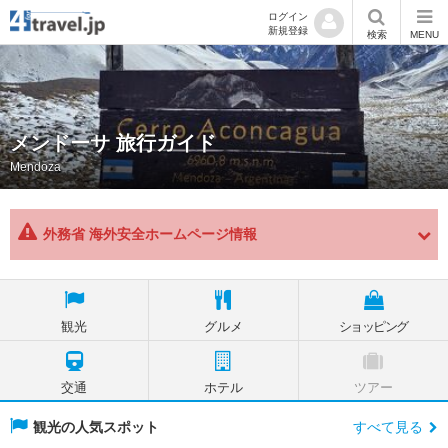
ログイン
新規登録
検索
MENU
メンドーサ 旅行ガイド
Mendoza
外務省 海外安全ホームページ情報
観光
グルメ
ショッピング
交通
ホテル
ツアー
観光の人気スポット
すべて見る