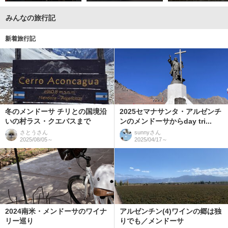
みんなの旅行記
新着旅行記
冬のメンドーサ チリとの国境沿
2025セマナサンタ・アルゼンチ
いの村ラス・クエバスまで
ンのメンドーサからday tri...
さとう
さん
sunny
さん
2025/08/05～
2025/04/17～
2024南米・メンドーサのワイナ
アルゼンチン(4)ワインの郷は独
リー巡り
りでも／メンドーサ