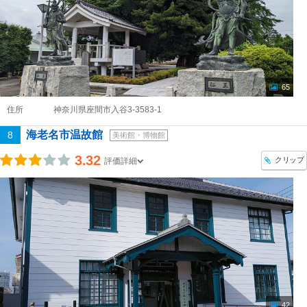
65
住所
神奈川県座間市入谷3-3583-1
海老名市温故館
8
美術館・博物館
3.32
クリップ
評価詳細
42