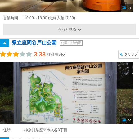
91
営業時間
10:00～18:00 (最終入館17:30)
もっと見る
県立座間谷戸山公園
4
公園・植物園
3.33
クリップ
評価詳細
83
住所
神奈川県座間市入谷3丁目