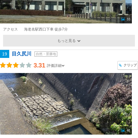
33
アクセス
海老名駅西口下車 徒歩7分
もっと見る
目久尻川
19
自然・景勝地
3.31
クリップ
評価詳細
48