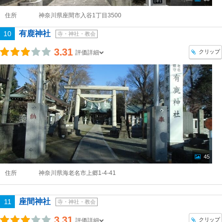
住所
神奈川県座間市入谷1丁目3500
有鹿神社
10
寺・神社・教会
3.31
クリップ
評価詳細
45
住所
神奈川県海老名市上郷1-4-41
座間神社
11
寺・神社・教会
3.31
クリップ
評価詳細