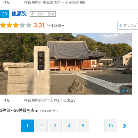
住所
神奈川県相模原市南区～高座郡寒川町
龍源院
20
寺・神社・教会
3.31
クリップ
評価詳細
23
住所
神奈川県座間市入谷1丁目3523
1件目～20件目
を表示
（全188件中）
…
1
2
3
4
5
10