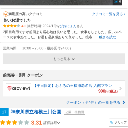
6
満足度の高いクチコミ
クチコミ一覧
を見る
良いお湯でした
旅行時期: 2024/12
by
ぴおにょん
4.0
2回目利用ですが前回より居心地は良いと思った。食事もしました。広いスペ
ースの食事処でした。お湯も温泉感ありで良かった。接客
続きを読む
営業時間
10:00～25:00（最終受付24:00）
もっと見る
前売券・割引クーポン
【平日限定】おふろの王様海老名店 入館プラン
900
円(税込)
クーポン（全4件）の一覧を見る
神奈川県立相模三川公園
17
公園・植物園
3.31
クリップ
評価詳細