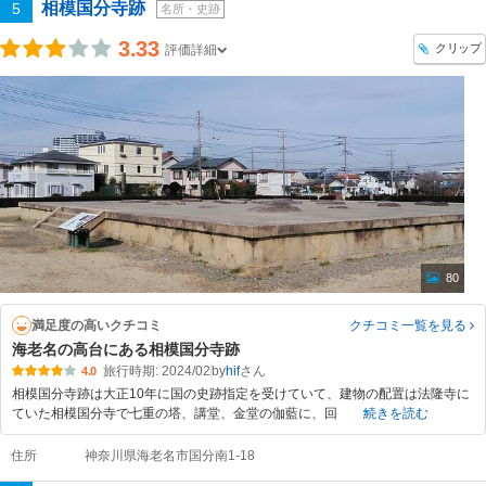
相模国分寺跡
5
名所・史跡
3.33
クリップ
評価詳細
80
満足度の高いクチコミ
クチコミ一覧
を見る
海老名の高台にある相模国分寺跡
旅行時期: 2024/02
by
hif
4.0
相模国分寺跡は大正10年に国の史跡指定を受けていて、建物の配置は法隆寺に
ていた相模国分寺で七重の塔、講堂、金堂の伽藍に、回
続きを読む
住所
神奈川県海老名市国分南1-18