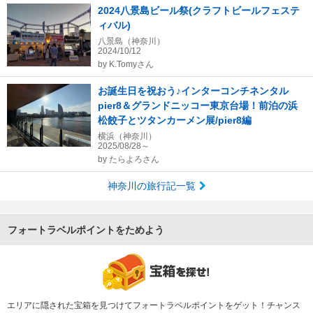
2024八景島ビール祭(クラフトビールフェステ
ィバル)
八景島（神奈川）
2024/10/12
by
K.Tomyさん
お誕生日を祝おう♪インターコンチネンタル
pier8＆グランドニッコー東京台場！前泊の浜
松餃子とツタンカーメン展/pier8編
横浜（神奈川）
2025/08/28～
by
たらよろさん
神奈川の旅行記一覧
フォートラベルポイントをためよう
エリアに隠された宝箱を見つけてフォートラベルポイントをゲット！チャンス