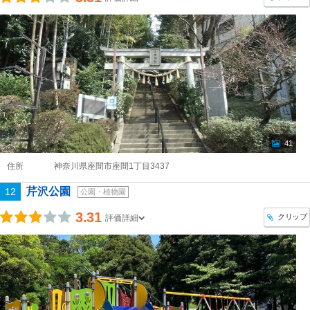
41
住所
神奈川県座間市座間1丁目3437
芹沢公園
12
公園・植物園
3.31
クリップ
評価詳細