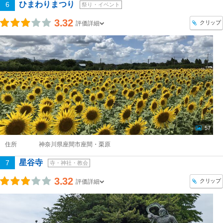
ひまわりまつり
6
祭り・イベント
3.32
クリップ
評価詳細
57
住所
神奈川県座間市座間・栗原
星谷寺
7
寺・神社・教会
3.32
クリップ
評価詳細