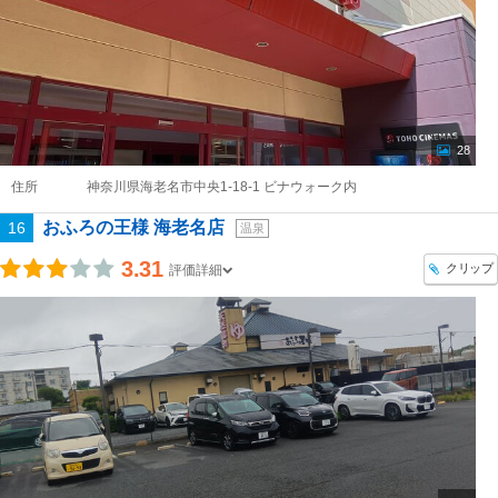
28
住所
神奈川県海老名市中央1-18-1 ビナウォーク内
おふろの王様 海老名店
16
温泉
3.31
クリップ
評価詳細