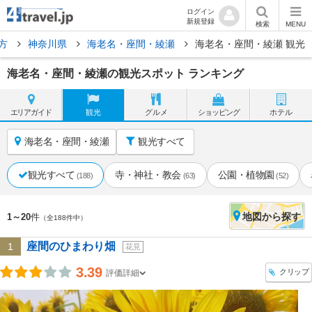
ログイン
新規登録
検索
MENU
方
神奈川県
海老名・座間・綾瀬
海老名・座間・綾瀬 観光
海老名・座間・綾瀬の観光スポット ランキング
エリア
ガイド
観光
グルメ
ショッピング
ホテル
海老名・座間・綾瀬
観光すべて
観光すべて
寺・神社・教会
公園・植物園
(188)
(63)
(52)
地図
から探す
1～20
件
（全188件中）
座間のひまわり畑
1
花見
3.39
クリップ
評価詳細