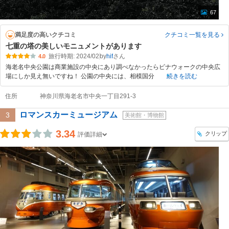
67
満足度の高いクチコミ
クチコミ一覧
を見る
七重の塔の美しいモニュメントがあります
旅行時期: 2024/02
by
hif
4.0
海老名中央公園は商業施設の中央にあり調べなかったらビナウォークの中央広
場にしか見え無いですね！ 公園の中央には、相模国分
続きを読む
住所
神奈川県海老名市中央一丁目291-3
ロマンスカーミュージアム
3
美術館・博物館
3.34
クリップ
評価詳細