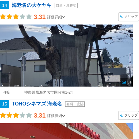
海老名の大ケヤキ
14
自然・景勝地
3.31
クリップ
評価詳細
31
住所
神奈川県海老名市国分南1-24
TOHOシネマズ 海老名
15
名所・史跡
3.31
クリップ
評価詳細