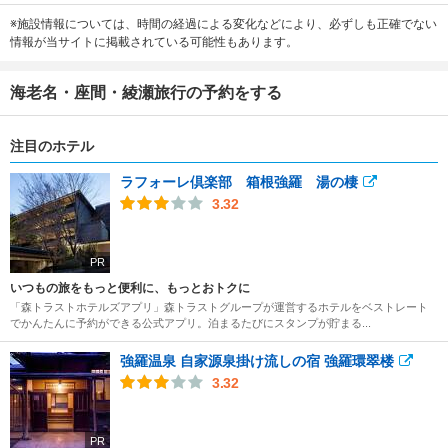
※施設情報については、時間の経過による変化などにより、必ずしも正確でない
情報が当サイトに掲載されている可能性もあります。
海老名・座間・綾瀬旅行の予約をする
注目のホテル
ラフォーレ倶楽部 箱根強羅 湯の棲
3.32
PR
いつもの旅をもっと便利に、もっとおトクに
「森トラストホテルズアプリ」森トラストグループが運営するホテルをベストレート
でかんたんに予約ができる公式アプリ。泊まるたびにスタンプが貯まる...
強羅温泉 自家源泉掛け流しの宿 強羅環翠楼
3.32
PR