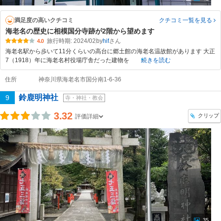
満足度の高いクチコミ
クチコミ一覧
を見る
海老名の歴史に相模国分寺跡が2階から望めます
旅行時期: 2024/02
by
hif
4.0
海老名駅から歩いて11分くらいの高台に郷土館の海老名温故館があります 大正
7（1918）年に海老名村役場庁舎だった建物を
続きを読む
住所
神奈川県海老名市国分南1-6-36
鈴鹿明神社
9
寺・神社・教会
3.32
クリップ
評価詳細
35