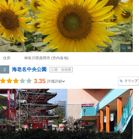
96
住所
神奈川県座間市 (市内各地)
海老名中央公園
2
公園・植物園
3.35
クリップ
評価詳細