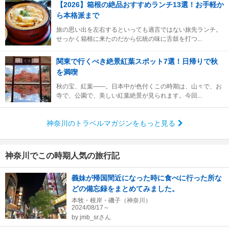
【2026】箱根の絶品おすすめランチ13選！お手軽か
ら本格派まで
旅の思い出を左右するといっても過言ではない旅先ランチ。
せっかく箱根に来たのだから伝統の味に舌鼓を打つ...
関東で行くべき絶景紅葉スポット7選！日帰りで秋
を満喫
秋の宝、紅葉――。日本中が色付くこの時期は、山々で、お
寺で、公園で、美しい紅葉絶景が見られます。今回...
神奈川のトラベルマガジンをもっと見る
神奈川でこの時期人気の旅行記
義妹が帰国間近になった時に食べに行った所な
どの備忘録をまとめてみました。
本牧・根岸・磯子（神奈川）
2024/08/17～
by
jmb_srさん