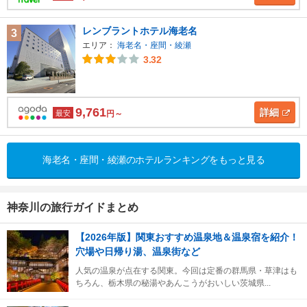
レンブラントホテル海老名
3
エリア：
海老名・座間・綾瀬
3.32
9,761
詳細
最安
円～
海老名・座間・綾瀬のホテルランキングをもっと見る
神奈川の旅行ガイドまとめ
【2026年版】関東おすすめ温泉地＆温泉宿を紹介！
穴場や日帰り湯、温泉街など
人気の温泉が点在する関東。今回は定番の群馬県・草津はも
ちろん、栃木県の秘湯やあんこうがおいしい茨城県...