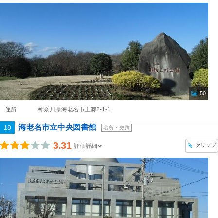
50
住所
神奈川県海老名市上郷2-1-1
海老名市立中央図書館
18
名所・史跡
3.31
クリップ
評価詳細