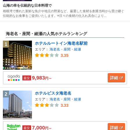
山海の幸を伝統的な日本料理で
相模湾で獲れた新鮮な魚介や地元の野菜など、厳選した食材を創業当時から受け継ぐ
伝統的なお食事をご提供いたします。※日々の食材の仕入れ具合により...
海老名・座間・綾瀬の人気ホテルランキング
ホテルルートイン海老名駅前
1
エリア：
海老名・座間・綾瀬
3.35
9,983
詳細
最安
円～
ホテルビスタ海老名
2
エリア：
海老名・座間・綾瀬
3.33
7,000
詳細
最安
円～