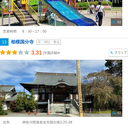
53
営業時間
8：30～17：00
相模国分寺
13
寺・神社・教会
3.31
クリップ
評価詳細
57
住所
神奈川県海老名市国分南1-25-38