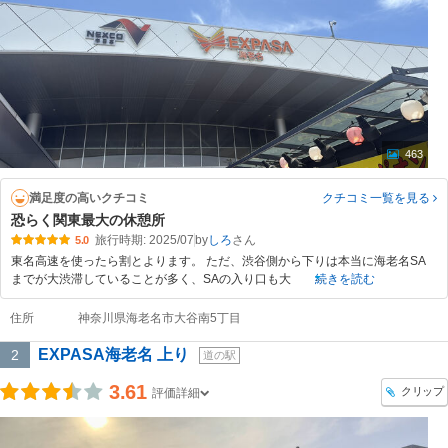
463
満足度の高いクチコミ
クチコミ一覧
を見る
恐らく関東最大の休憩所
旅行時期: 2025/07
by
しろ
5.0
東名高速を使ったら割とよります。 ただ、渋谷側から下りは本当に海老名SA
までが大渋滞していることが多く、SAの入り口も大
続きを読む
住所
神奈川県海老名市大谷南5丁目
EXPASA海老名 上り
2
道の駅
3.61
クリップ
評価詳細