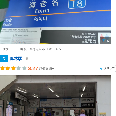
47
住所
神奈川県海老名市 上郷６４５
厚木駅
5
駅
3.27
クリップ
評価詳細