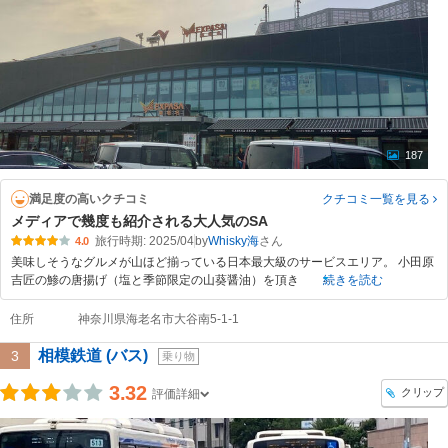
187
満足度の高いクチコミ
クチコミ一覧
を見る
メディアで幾度も紹介される大人気のSA
旅行時期: 2025/04
by
Whisky海
4.0
美味しそうなグルメが山ほど揃っている日本最大級のサービスエリア。 小田原
吉匠の鯵の唐揚げ（塩と季節限定の山葵醤油）を頂き
続きを読む
住所
神奈川県海老名市大谷南5-1-1
相模鉄道 (バス)
3
乗り物
3.32
クリップ
評価詳細