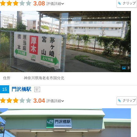
3.08
クリップ
評価詳細
3
住所
神奈川県海老名市国分北
門沢橋駅
15
駅
3.04
クリップ
評価詳細