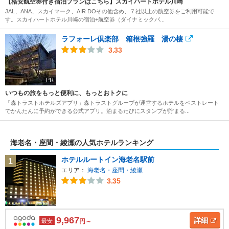
【格安航空券付き宿泊プランはこちら】スカイハートホテル川崎
JAL、ANA、スカイマーク、AIR DOその他含め、７社以上の航空券をご利用可能で
す。スカイハートホテル川崎の宿泊+航空券（ダイナミックパ...
ラフォーレ倶楽部 箱根強羅 湯の棲
3.33
PR
いつもの旅をもっと便利に、もっとおトクに
「森トラストホテルズアプリ」森トラストグループが運営するホテルをベストレート
でかんたんに予約ができる公式アプリ。泊まるたびにスタンプが貯まる...
海老名・座間・綾瀬の人気ホテルランキング
ホテルルートイン海老名駅前
1
エリア：
海老名・座間・綾瀬
3.35
9,967
詳細
最安
円～