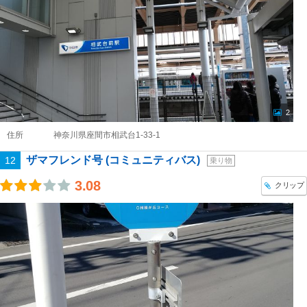
2
住所
神奈川県座間市相武台1-33-1
ザマフレンド号 (コミュニティバス)
12
乗り物
3.08
クリップ