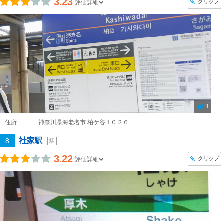
3.23
クリップ
評価詳細
1
住所
神奈川県海老名市 柏ケ谷１０２６
社家駅
8
駅
3.22
クリップ
評価詳細