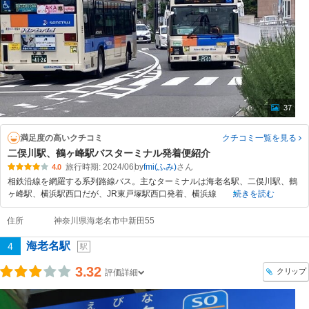
37
満足度の高いクチコミ
クチコミ一覧
を見る
二俣川駅、鶴ヶ峰駅バスターミナル発着便紹介
旅行時期: 2024/06
by
fmi(ふみ)
4.0
相鉄沿線を網羅する系列路線バス。主なターミナルは海老名駅、二俣川駅、鶴
ヶ峰駅、横浜駅西口だが、JR東戸塚駅西口発着、横浜線
続きを読む
住所
神奈川県海老名市中新田55
海老名駅
4
駅
3.32
クリップ
評価詳細