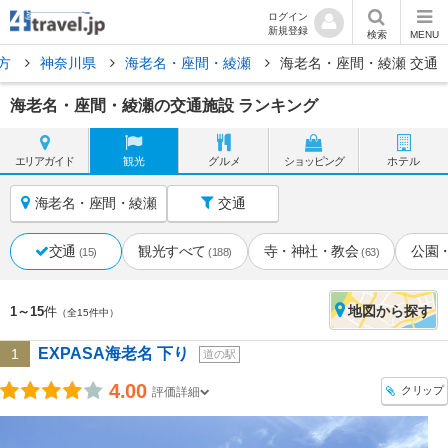
ログイン
新規登録
検索
MENU
方
神奈川県
海老名・座間・綾瀬
海老名・座間・綾瀬 交通
海老名・座間・綾瀬の交通施設 ランキング
エリア
ガイド
観光
グルメ
ショッピング
ホテル
海老名・座間・綾瀬
交通
交通
観光すべて
寺・神社・教会
公園
(15)
(188)
(63)
地図
から探す
1～15
件
（全15件中）
EXPASA海老名 下り
1
道の駅
4.00
クリップ
評価詳細