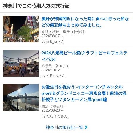
神奈川でこの時期人気の旅行記
義妹が帰国間近になった時に食べに行った所な
どの備忘録をまとめてみました。
本牧・根岸・磯子（神奈川）
2024/08/17～
by
jmb_srさん
2024八景島ビール祭(クラフトビールフェステ
ィバル)
八景島（神奈川）
2024/10/12
by
K.Tomyさん
お誕生日を祝おう♪インターコンチネンタル
pier8＆グランドニッコー東京台場！前泊の浜
松餃子とツタンカーメン展/pier8編
横浜（神奈川）
2025/08/28～
by
たらよろさん
神奈川の旅行記一覧