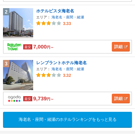
ホテルビスタ海老名
2
エリア：
海老名・座間・綾瀬
3.33
7,000
詳細
最安
円～
レンブラントホテル海老名
3
エリア：
海老名・座間・綾瀬
3.32
9,739
詳細
最安
円～
海老名・座間・綾瀬のホテルランキングをもっと見る