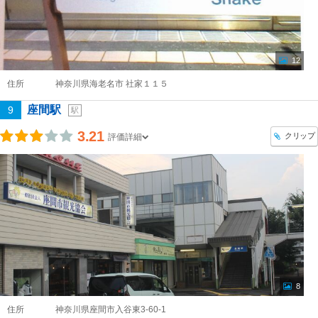
12
住所
神奈川県海老名市 社家１１５
座間駅
9
駅
3.21
クリップ
評価詳細
8
住所
神奈川県座間市入谷東3-60-1