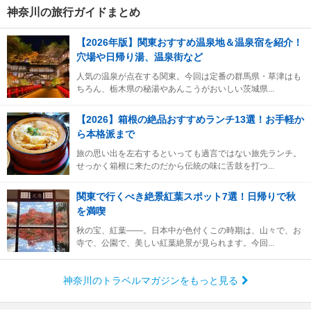
神奈川の旅行ガイドまとめ
【2026年版】関東おすすめ温泉地＆温泉宿を紹介！
穴場や日帰り湯、温泉街など
人気の温泉が点在する関東。今回は定番の群馬県・草津はも
ちろん、栃木県の秘湯やあんこうがおいしい茨城県...
【2026】箱根の絶品おすすめランチ13選！お手軽か
ら本格派まで
旅の思い出を左右するといっても過言ではない旅先ランチ。
せっかく箱根に来たのだから伝統の味に舌鼓を打つ...
関東で行くべき絶景紅葉スポット7選！日帰りで秋
を満喫
秋の宝、紅葉――。日本中が色付くこの時期は、山々で、お
寺で、公園で、美しい紅葉絶景が見られます。今回...
神奈川のトラベルマガジンをもっと見る