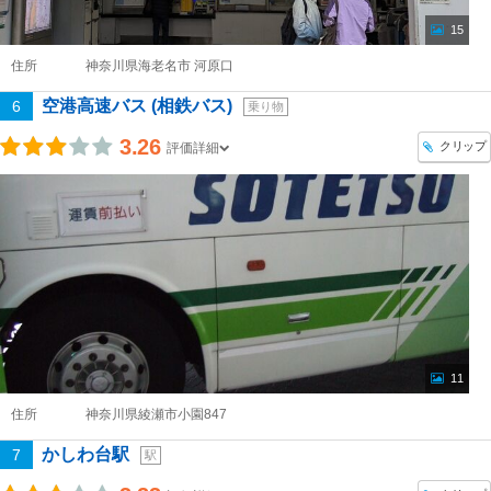
15
住所
神奈川県海老名市 河原口
空港高速バス (相鉄バス)
6
乗り物
3.26
クリップ
評価詳細
11
住所
神奈川県綾瀬市小園847
かしわ台駅
7
駅