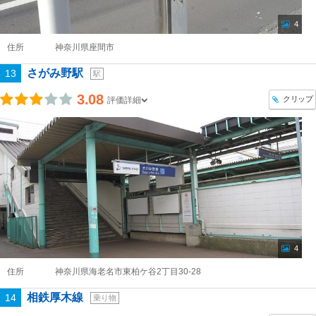
4
住所
神奈川県座間市
さがみ野駅
13
駅
3.08
クリップ
評価詳細
4
住所
神奈川県海老名市東柏ケ谷2丁目30-28
相鉄厚木線
14
乗り物