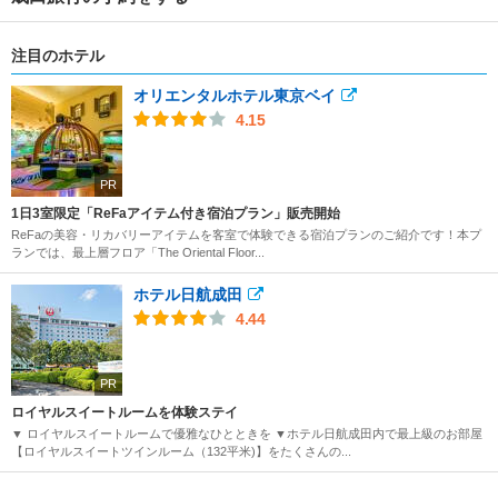
注目のホテル
オリエンタルホテル東京ベイ
4.15
PR
1日3室限定「ReFaアイテム付き宿泊プラン」販売開始
ReFaの美容・リカバリーアイテムを客室で体験できる宿泊プランのご紹介です！本プ
ランでは、最上層フロア「The Oriental Floor...
ホテル日航成田
4.44
PR
ロイヤルスイートルームを体験ステイ
▼ ロイヤルスイートルームで優雅なひとときを ▼ホテル日航成田内で最上級のお部屋
【ロイヤルスイートツインルーム（132平米)】をたくさんの...