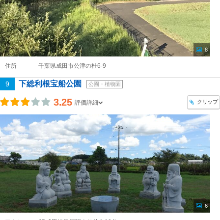
8
住所
千葉県成田市公津の杜6-9
下総利根宝船公園
9
公園・植物園
3.25
クリップ
評価詳細
6