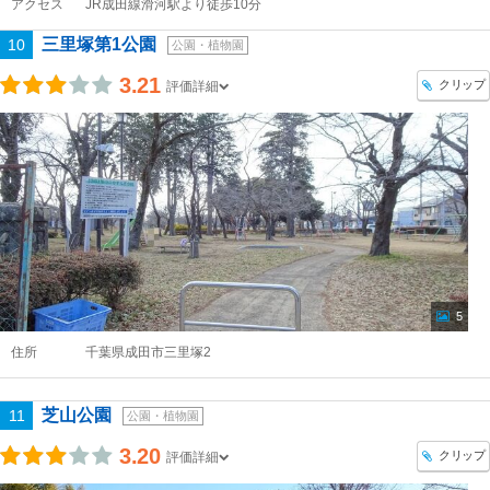
アクセス
JR成田線滑河駅より徒歩10分
三里塚第1公園
10
公園・植物園
3.21
クリップ
評価詳細
5
住所
千葉県成田市三里塚2
芝山公園
11
公園・植物園
3.20
クリップ
評価詳細