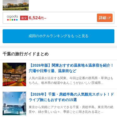
6,524
詳細
最安
円～
成田のホテルランキングをもっと見る
千葉の旅行ガイドまとめ
【2026年版】関東おすすめ温泉地＆温泉宿を紹介！
穴場や日帰り湯、温泉街など
人気の温泉が点在する関東。今回は定番の群馬県・草津はも
ちろん、栃木県の秘湯やあんこうがおいしい茨城県...
【2026年】千葉・房総半島の人気観光スポット！ド
ライブ旅にもおすすめの15選
東京から気軽にアクセスできる千葉・房総半島。東京湾の絶
景や、緑が美しい山々、季節ごとに咲き乱れる花と...