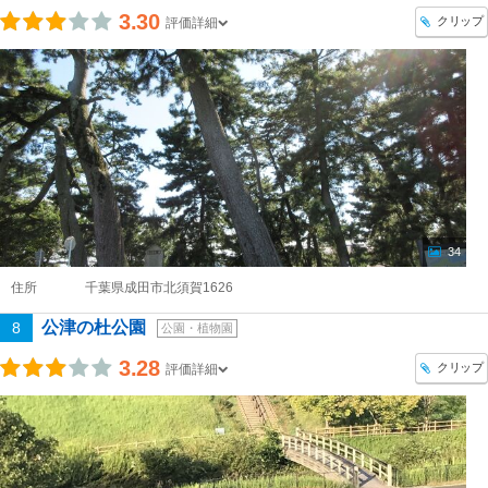
3.30
クリップ
評価詳細
34
住所
千葉県成田市北須賀1626
公津の杜公園
8
公園・植物園
3.28
クリップ
評価詳細