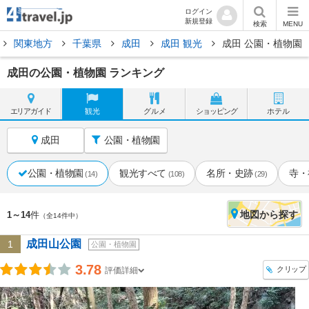
ログイン
新規登録
検索
MENU
関東地方
千葉県
成田
成田 観光
成田 公園・植物園
成田の公園・植物園 ランキング
エリア
ガイド
観光
グルメ
ショッピング
ホテル
成田
公園・植物園
公園・植物園
観光すべて
名所・史跡
寺・
(14)
(108)
(29)
地図
から探す
1～14
件
（全14件中）
成田山公園
1
公園・植物園
3.78
クリップ
評価詳細