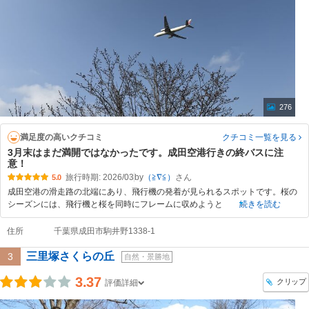
276
満足度の高いクチコミ
クチコミ一覧
を見る
3月末はまだ満開ではなかったです。成田空港行きの終バスに注
意！
旅行時期: 2026/03
by
（≧∇≦）
5.0
成田空港の滑走路の北端にあり、飛行機の発着が見られるスポットです。桜の
シーズンには、飛行機と桜を同時にフレームに収めようと
続きを読む
住所
千葉県成田市駒井野1338-1
三里塚さくらの丘
3
自然・景勝地
3.37
クリップ
評価詳細