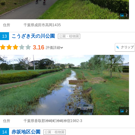
2
住所
千葉県成田市高岡1435
こうざき天の川公園
13
公園・植物園
3.16
クリップ
評価詳細
2
住所
千葉県香取郡神崎町神崎神宿1982-3
赤坂地区公園
14
公園・植物園