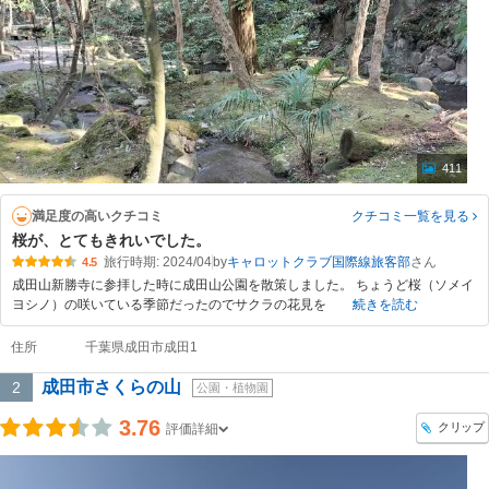
411
満足度の高いクチコミ
クチコミ一覧
を見る
桜が、とてもきれいでした。
旅行時期: 2024/04
by
キャロットクラブ国際線旅客部
4.5
成田山新勝寺に参拝した時に成田山公園を散策しました。 ちょうど桜（ソメイ
ヨシノ）の咲いている季節だったのでサクラの花見を
続きを読む
住所
千葉県成田市成田1
成田市さくらの山
2
公園・植物園
3.76
クリップ
評価詳細