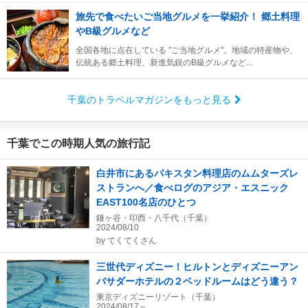
旅先で食べたいご当地グルメを一挙紹介！ 郷土料理
やB級グルメなど
全国各地に点在している "ご当地グルメ"。地域の特産物や、
伝統ある郷土料理、新進気鋭のB級グルメなど...
千葉のトラベルマガジンをもっと見る
千葉でこの時期人気の旅行記
白井市にあるパキスタン料理店のムムターズレ
ストランへ／食べログのアジア・エスニック
EAST100名店のひとつ
鎌ヶ谷・印西・八千代（千葉）
2024/08/10
by
てくてくさん
三世代ディズニー！ヒルトンとディズニーアン
バサダーホテルの２ベッドルームはどう違う？
東京ディズニーリゾート（千葉）
2024/08/17～