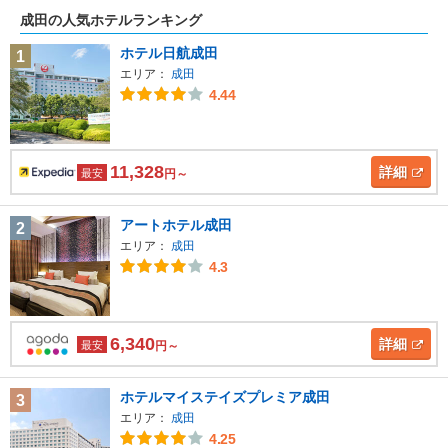
成田の人気ホテルランキング
ホテル日航成田
1
エリア：
成田
4.44
11,328
詳細
最安
円～
アートホテル成田
2
エリア：
成田
4.3
6,340
詳細
最安
円～
ホテルマイステイズプレミア成田
3
エリア：
成田
4.25