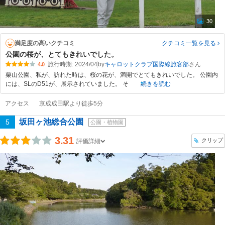
30
満足度の高いクチコミ
クチコミ一覧
を見る
公園の桜が、とてもきれいでした。
旅行時期: 2024/04
by
キャロットクラブ国際線旅客部
4.0
栗山公園、私が、訪れた時は、桜の花が、満開でとてもきれいでした。 公園内
には、SLのD51が、展示されていました。 そ
続きを読む
アクセス
京成成田駅より徒歩5分
坂田ヶ池総合公園
5
公園・植物園
3.31
クリップ
評価詳細