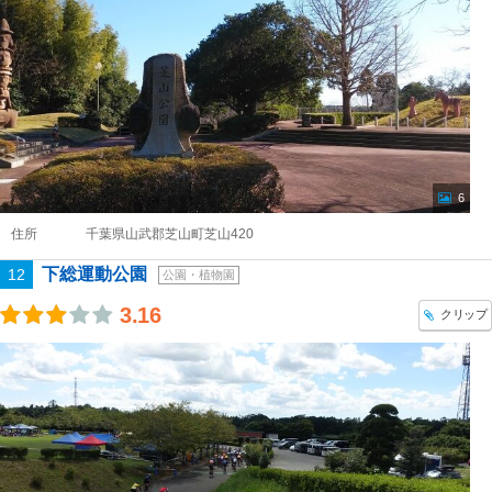
6
住所
千葉県山武郡芝山町芝山420
下総運動公園
12
公園・植物園
3.16
クリップ