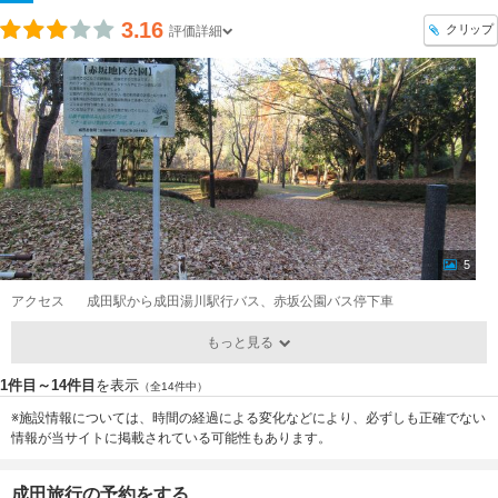
3.16
クリップ
評価詳細
5
アクセス
成田駅から成田湯川駅行バス、赤坂公園バス停下車
もっと見る
1件目～14件目
を表示
（全14件中）
※施設情報については、時間の経過による変化などにより、必ずしも正確でない
情報が当サイトに掲載されている可能性もあります。
成田旅行の予約をする