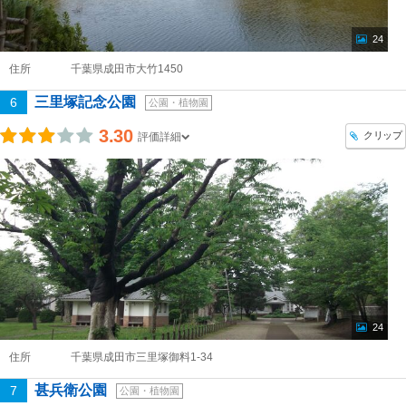
24
住所
千葉県成田市大竹1450
三里塚記念公園
6
公園・植物園
3.30
クリップ
評価詳細
24
住所
千葉県成田市三里塚御料1-34
甚兵衛公園
7
公園・植物園