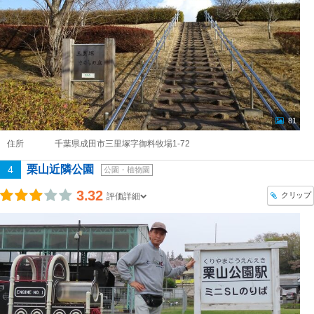
81
住所
千葉県成田市三里塚字御料牧場1-72
栗山近隣公園
4
公園・植物園
3.32
クリップ
評価詳細