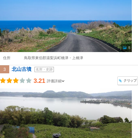
5
住所
鳥取県東伯郡湯梨浜町橋津・上橋津
北山古墳
3
名所・史跡
3.21
クリップ
評価詳細