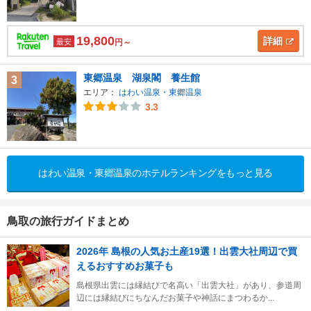
19,800
詳細
最安
円～
東郷温泉 湖泉閣 養生館
3
エリア：
はわい温泉・東郷温泉
3.3
はわい温泉・東郷温泉のホテルランキングをもっと見る
鳥取の旅行ガイドまとめ
2026年 島根の人気お土産19選！出雲大社周辺で買
えるおすすめお菓子も
島根県出雲には縁結びで名高い「出雲大社」があり、参道周
辺には縁結びにちなんだお菓子や神話にまつわるか...