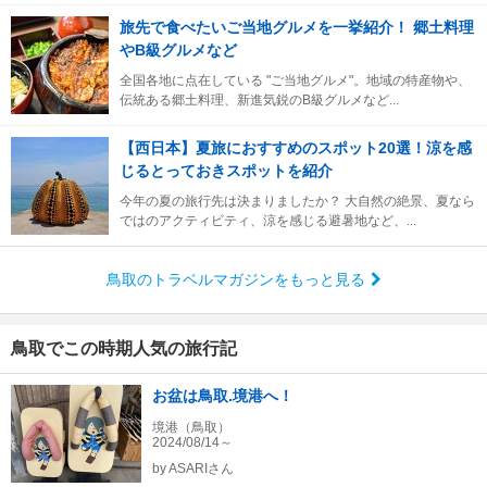
旅先で食べたいご当地グルメを一挙紹介！ 郷土料理
やB級グルメなど
全国各地に点在している "ご当地グルメ"。地域の特産物や、
伝統ある郷土料理、新進気鋭のB級グルメなど...
【西日本】夏旅におすすめのスポット20選！涼を感
じるとっておきスポットを紹介
今年の夏の旅行先は決まりましたか？ 大自然の絶景、夏なら
ではのアクティビティ、涼を感じる避暑地など、...
鳥取のトラベルマガジンをもっと見る
鳥取でこの時期人気の旅行記
お盆は鳥取.境港へ！
境港（鳥取）
2024/08/14～
by
ASARIさん