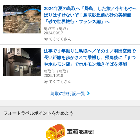
2024年夏の鳥取へ「帰鳥」した旅／今年もやっ
ぱりはずせないぞ！鳥取砂丘前の砂の美術館
「砂で世界旅行・フランス編」へ
鳥取市（鳥取）
2024/09/17
by
てくてくさん
法事で１年振りに鳥取へ／その１／羽田空港で
長い距離を歩かされて乗機し、帰鳥後に「まつ
やホルモン店」でホルモン焼きそばを堪能
鳥取市（鳥取）
2025/10/10
by
てくてくさん
鳥取の旅行記一覧
フォートラベルポイントをためよう