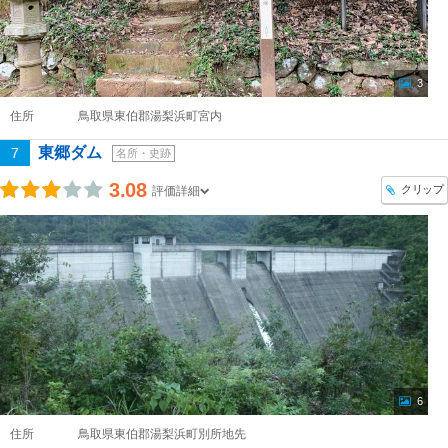
3
住所
鳥取県東伯郡湯梨浜町宮内
東郷ダム
7
名所・史跡
3.08
クリップ
評価詳細
6
住所
鳥取県東伯郡湯梨浜町別所地先