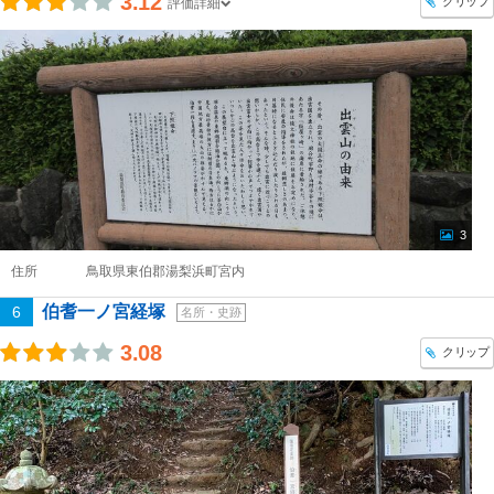
3.12
クリップ
評価詳細
3
住所
鳥取県東伯郡湯梨浜町宮内
伯耆一ノ宮経塚
6
名所・史跡
3.08
クリップ