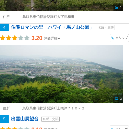
1
住所
鳥取県東伯郡湯梨浜町大字長和田
伯耆ロマンの里「ハワイ・馬ノ山公園」
4
名所・史跡
3.20
クリップ
評価詳細
3
住所
鳥取県東伯郡湯梨浜町上橋津７１０－２
出雲山展望台
5
名所・史跡