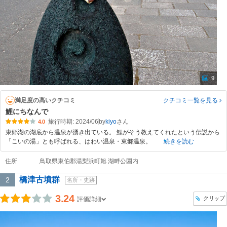
9
満足度の高いクチコミ
クチコミ一覧
を見る
鯉にちなんで
旅行時期: 2024/06
by
kiyo
4.0
東郷湖の湖底から温泉が湧き出ている。 鯉がそう教えてくれたという伝説から
「こいの湯」とも呼ばれる、はわい温泉・東郷温泉。
続きを読む
住所
鳥取県東伯郡湯梨浜町旭 湖畔公園内
橋津古墳群
2
名所・史跡
3.24
クリップ
評価詳細