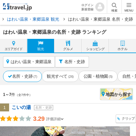
ログイン
新規登録
検索
MENU
はわい温泉・東郷温泉 観光
はわい温泉・東郷温泉 名所・史跡
はわい温泉・東郷温泉の名所・史跡 ランキング
エリア
ガイド
観光
グルメ
ショッピング
ホテル
はわい温泉・東郷温泉
名所・史跡
名所・史跡
観光すべて
公園・植物園
自然・
(7)
(26)
(5)
地図
から探す
1～7
件
（全7件中）
こいの湯
1
名所・史跡
3.29
クリップ
評価詳細