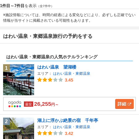
1件目～7件目
を表示
（全7件中）
※施設情報については、時間の経過による変化などにより、必ずしも正確でない
情報が当サイトに掲載されている可能性もあります。
はわい温泉・東郷温泉旅行の予約をする
はわい温泉・東郷温泉の人気ホテルランキング
はわい温泉 望湖楼
1
エリア：
はわい温泉・東郷温泉
3.45
26,255
詳細
最安
円～
湖上に浮かぶ絶景の宿 千年亭
2
エリア：
はわい温泉・東郷温泉
3.42