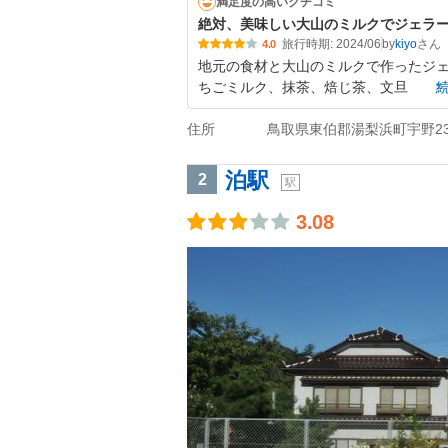
満足度の高いクチコミ
絶対、美味しい大山のミルクでジェラ
旅行時期: 2024/06
by
kiyo
4.0
地元の食材と大山のミルクで作ったジェ
ちごミルク、抹茶、焙じ茶、文旦
住所
鳥取県東伯郡湯梨浜町宇野23
泊駅
2
駅
3.08