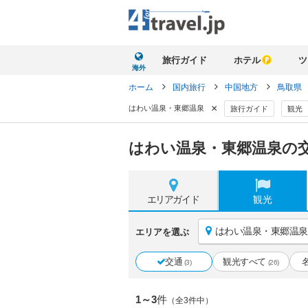
旅行ガイド
ホテル
ツ
海外
ホーム
国内旅行
中国地方
鳥取県
×
はわい温泉・東郷温泉
旅行ガイド
観光
はわい温泉・東郷温泉の交
エリア
ガイド
観光
はわい温泉・東郷温泉
エリアを選ぶ
交通
観光すべて
(3)
(26)
1～3
件
（全3件中）