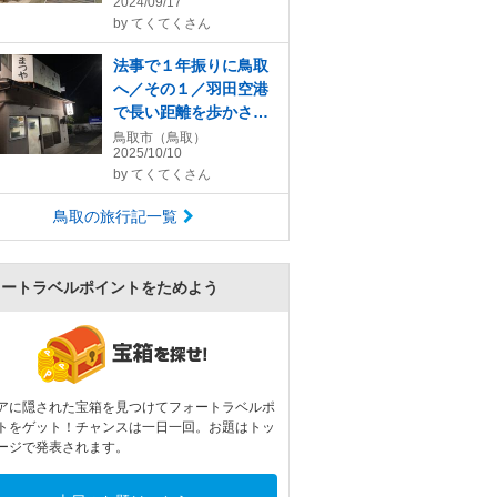
2024/09/17
館「砂で世界旅行・フ
by
てくてくさん
ランス編」へ
法事で１年振りに鳥取
へ／その１／羽田空港
で長い距離を歩かされ
て乗機し、帰鳥後に
鳥取市（鳥取）
2025/10/10
「まつやホルモン店」
by
てくてくさん
でホルモン焼きそばを
堪能
鳥取の旅行記一覧
ォートラベルポイントをためよう
アに隠された宝箱を見つけてフォートラベルポ
トをゲット！チャンスは一日一回。お題はトッ
ージで発表されます。