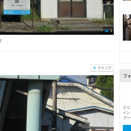
1
園
クリップ
フ
エリ
イン
プペ