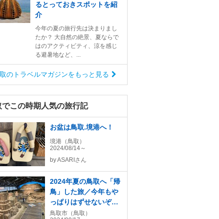
るとっておきスポットを紹
介
今年の夏の旅行先は決まりまし
たか？ 大自然の絶景、夏ならで
はのアクティビティ、涼を感じ
る避暑地など、...
取のトラベルマガジンをもっと見る
取でこの時期人気の旅行記
お盆は鳥取.境港へ！
境港（鳥取）
2024/08/14～
by
ASARIさん
2024年夏の鳥取へ「帰
鳥」した旅／今年もや
っぱりはずせないぞ！
鳥取砂丘前の砂の美術
鳥取市（鳥取）