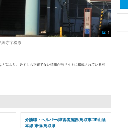
1
中興寺字松原
などにより、必ずしも正確でない情報が当サイトに掲載されている可
介護職・ヘルパー/障害者施設/鳥取市/JR山陰
本線 末恒/鳥取県