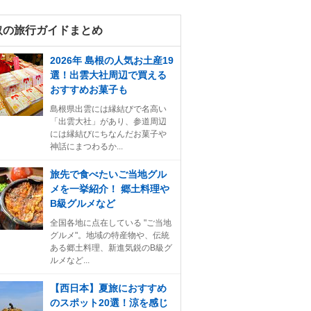
取の旅行ガイドまとめ
2026年 島根の人気お土産19
選！出雲大社周辺で買える
おすすめお菓子も
島根県出雲には縁結びで名高い
「出雲大社」があり、参道周辺
には縁結びにちなんだお菓子や
神話にまつわるか...
旅先で食べたいご当地グル
メを一挙紹介！ 郷土料理や
B級グルメなど
全国各地に点在している "ご当地
グルメ"。地域の特産物や、伝統
ある郷土料理、新進気鋭のB級グ
ルメなど...
【西日本】夏旅におすすめ
のスポット20選！涼を感じ