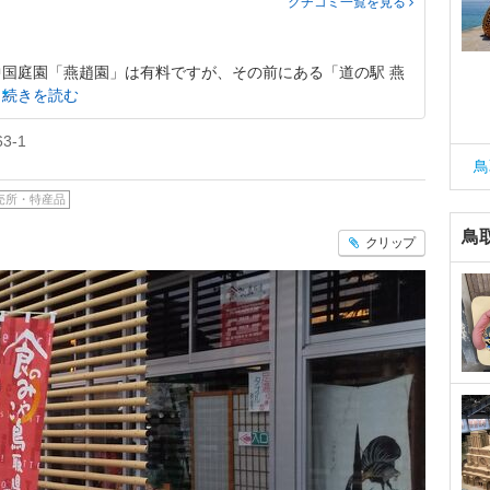
クチコミ一覧
を見る
国庭園「燕趙園」は有料ですが、その前にある「道の駅 燕
続きを読む
-1
鳥
売所・特産品
鳥
クリップ