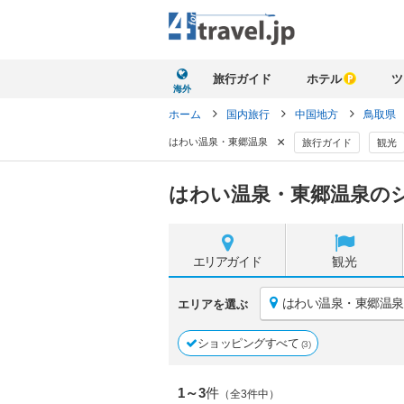
旅行ガイド
ホテル
ツ
海外
ホーム
国内旅行
中国地方
鳥取県
×
はわい温泉・東郷温泉
旅行ガイド
観光
はわい温泉・東郷温泉の
エリア
ガイド
観光
はわい温泉・東郷温泉
エリアを選ぶ
ショッピングすべて
(3)
1～3
件
（全3件中）