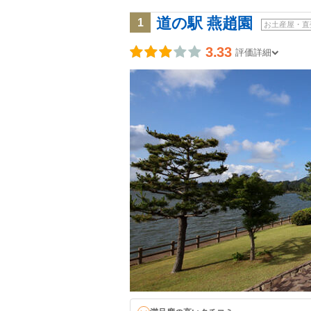
道の駅 燕趙園
1
お土産屋・直
3.33
評価詳細