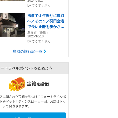
2024/09/17
館「砂で世界旅行・フ
by
てくてくさん
ランス編」へ
法事で１年振りに鳥取
へ／その１／羽田空港
で長い距離を歩かされ
て乗機し、帰鳥後に
鳥取市（鳥取）
2025/10/10
「まつやホルモン店」
by
てくてくさん
でホルモン焼きそばを
堪能
鳥取の旅行記一覧
ォートラベルポイントをためよう
アに隠された宝箱を見つけてフォートラベルポ
トをゲット！チャンスは一日一回。お題はトッ
ージで発表されます。