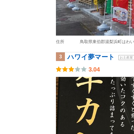
住所
鳥取県東伯郡湯梨浜町はわい温
ハワイ夢マート
3
お土産屋
3.04