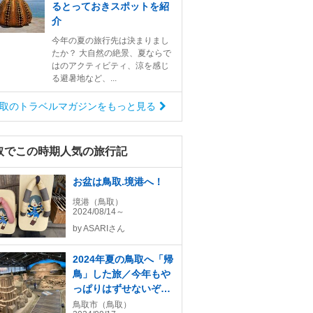
るとっておきスポットを紹
介
今年の夏の旅行先は決まりまし
たか？ 大自然の絶景、夏ならで
はのアクティビティ、涼を感じ
る避暑地など、...
取のトラベルマガジンをもっと見る
取でこの時期人気の旅行記
お盆は鳥取.境港へ！
境港（鳥取）
2024/08/14～
by
ASARIさん
2024年夏の鳥取へ「帰
鳥」した旅／今年もや
っぱりはずせないぞ！
鳥取砂丘前の砂の美術
鳥取市（鳥取）