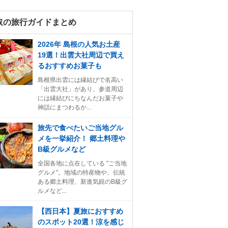
取の旅行ガイドまとめ
2026年 島根の人気お土産
19選！出雲大社周辺で買え
るおすすめお菓子も
島根県出雲には縁結びで名高い
「出雲大社」があり、参道周辺
には縁結びにちなんだお菓子や
神話にまつわるか...
旅先で食べたいご当地グル
メを一挙紹介！ 郷土料理や
B級グルメなど
全国各地に点在している "ご当地
グルメ"。地域の特産物や、伝統
ある郷土料理、新進気鋭のB級グ
ルメなど...
【西日本】夏旅におすすめ
のスポット20選！涼を感じ