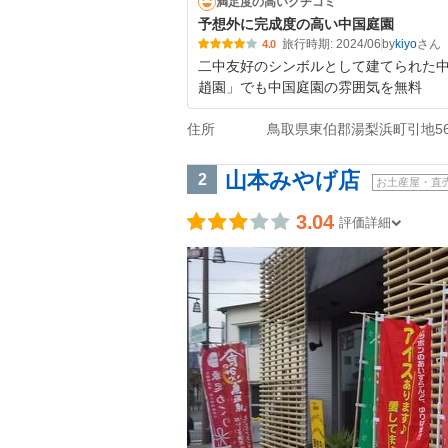
満足度の高いクチコミ
予想外に完成度の高い中国庭園
旅行時期: 2024/06
by
kiyo
4.0
二中友好のシンボルとして建てられた中
趙園」でも中国庭園の雰囲気を無料
住所
鳥取県東伯郡湯梨浜町引地563
山本みやげ店
2
お土産屋・直
3.04
評価詳細