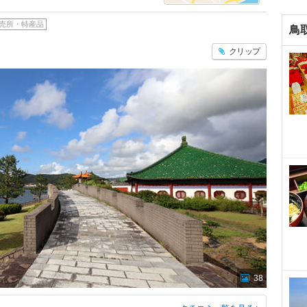
売所・特産品
鳥
クリップ
38