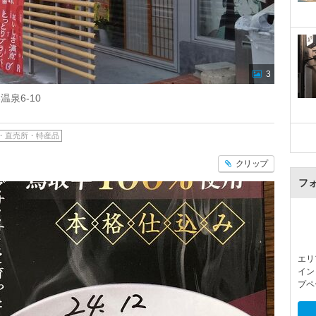
3
泉6-10
・直売所・特産品
クリップ
フ
エリ
イン
プペ