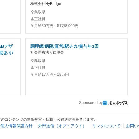
株式会社HyBridge
鳥取県
正社員
月給30万円～51万8,000円
EBデザ
調理師/病院/直営/駅チカ/賞与年3回
助あり/
社会医療法人仁厚会
鳥取県
正社員
月給17万円～18万円
Sponsored by
てのコンテンツの無断複写・転載・公衆送信等を禁じます。
個人情報保護方針
外部送信（オプトアウト）
リンクについて
お問い