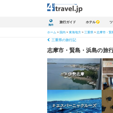
旅行ガイド
ホテル
ツ
海外
ホーム
>
国内
>
東海地方
>
三重県
>
志摩市・賢
三重県の旅行記
志摩市・賢島・浜島の旅
# 伊勢志摩
# エスパーニャクルーズ