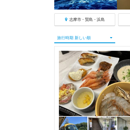
志摩市・賢島・浜島
三重へ戻る
旅行時期 新しい順
三重すべて
四日市・桑名・湯の山
鈴鹿・亀山
津・松阪・榊原
伊勢・二見浦
鳥羽・志摩
五ヶ所湾・度会
志摩市・賢島・浜島