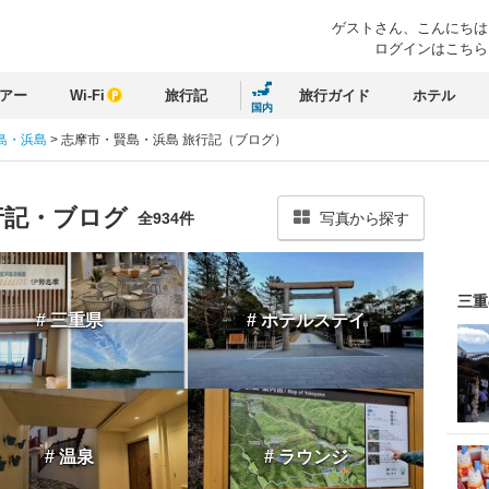
ゲストさん、
こんにちは
ログインはこちら
アー
Wi-Fi
旅行記
旅行ガイド
ホテル
国内
島・浜島
>
志摩市・賢島・浜島 旅行記（ブログ）
行記・ブログ
全934件
写真から探す
三重
# 三重県
# ホテルステイ
# 温泉
# ラウンジ