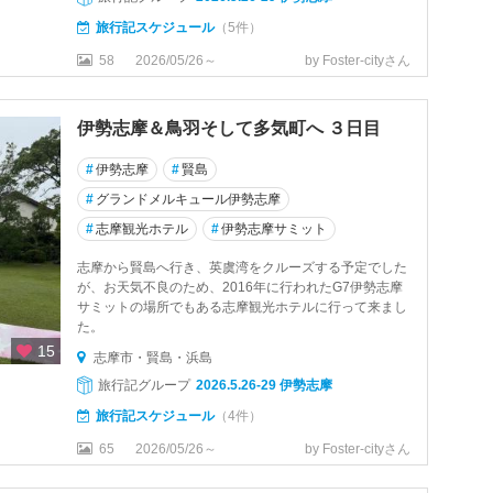
旅行記スケジュール
（5件）
58
2026/05/26～
by Foster-cityさん
伊勢志摩＆鳥羽そして多気町へ ３日目
#
伊勢志摩
#
賢島
#
グランドメルキュール伊勢志摩
#
志摩観光ホテル
#
伊勢志摩サミット
志摩から賢島へ行き、英虞湾をクルーズする予定でした
が、お天気不良のため、2016年に行われたG7伊勢志摩
サミットの場所でもある志摩観光ホテルに行って来まし
た。
15
志摩市・賢島・浜島
旅行記グループ
2026.5.26-29 伊勢志摩
旅行記スケジュール
（4件）
65
2026/05/26～
by Foster-cityさん