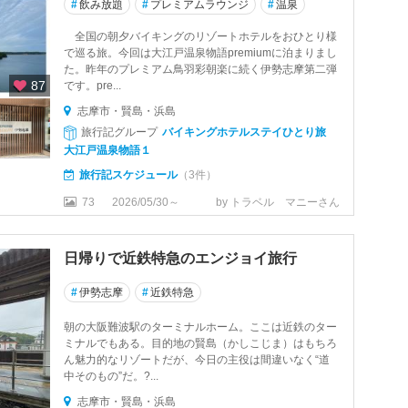
#
飲み放題
#
プレミアムラウンジ
#
温泉
全国の朝夕バイキングのリゾートホテルをおひとり様
で巡る旅。今回は大江戸温泉物語premiumに泊まりまし
た。昨年のプレミアム鳥羽彩朝楽に続く伊勢志摩第二弾
87
です。pre...
志摩市・賢島・浜島
旅行記グループ
バイキングホテルステイひとり旅
大江戸温泉物語１
旅行記スケジュール
（3件）
73
2026/05/30～
by トラベル マニーさん
日帰りで近鉄特急のエンジョイ旅行
#
伊勢志摩
#
近鉄特急
朝の大阪難波駅のターミナルホーム。ここは近鉄のター
ミナルでもある。目的地の賢島（かしこじま）はもちろ
ん魅力的なリゾートだが、今日の主役は間違いなく“道
中そのもの”だ。?...
志摩市・賢島・浜島