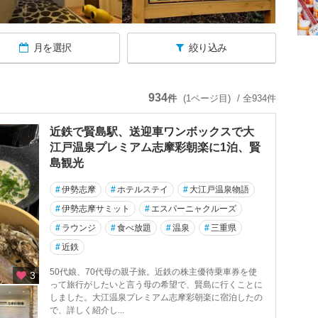
月を選択
絞り込み
934
件
(1ページ目)
/ 全934件
近鉄で賢島駅、送迎車ワンボックスで大
江戸温泉プレミアム志摩彩朝楽に1泊、賢
島観光
#
伊勢志摩
#
ホテルステイ
#
大江戸温泉物語
#
伊勢志摩サミット
#
エスパーニャクルーズ
#
ラウンジ
#
食べ放題
#
温泉
#
三重県
#
近鉄
50代娘、70代母の親子旅。近鉄の株主優待乗車券を使
3
って旅行がしたいと言う母の希望で、賢島に行くことに
しました。大江温泉プレミアム志摩彩朝楽に宿泊したの
で、詳しく紹介し...