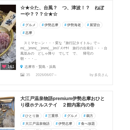
☆★☆た、台風？ つ、津波！？ ねぼ
ーや？？？☆★☆
#
グルメ
#
伊勢志摩
#
伊勢海老
#
展望台
#
志摩
スミマセ～ン・・・変な『旅行記タイトル』で～
m(__)mm(__)mm(__)mｺﾞﾒﾝﾅｻｲ 旅行の出発日・・・台
風並みの どしゃ降り でして で、 帰宅の
朝・・・...
161
志摩市・賢島・浜島
35
2026/06/07～
by 多良さん
大江戸温泉物語premium伊勢志摩おひと
り様ホテルステイ ２館内案内の巻
#
ひとり旅
#
三重県
#
グルメ
#
鵜方
#
大江戸温泉物語
#
伊勢志摩
#
食べ放題