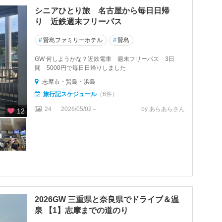
シニアひとり旅 名古屋から毎日日帰
り 近鉄週末フリーパス
#
賢島ファミリーホテル
#
賢島
GW 何しようかな？近鉄電車 週末フリーパス 3日
間 5000円で毎日日帰りしました
志摩市・賢島・浜島
旅行記スケジュール
（6件）
24
2026/05/02～
by あらあらさん
12
2026GW 三重県と奈良県でドライブ＆温
泉 【1】志摩までの道のり