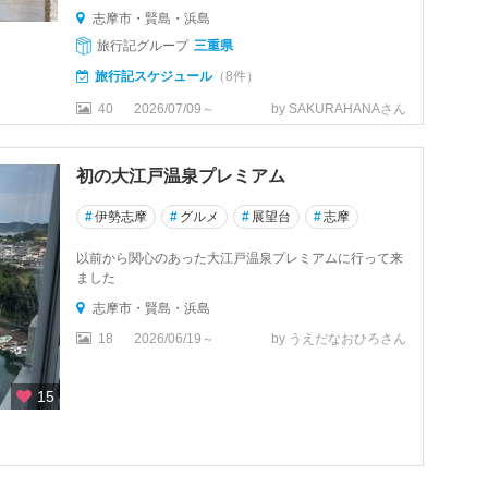
志摩市・賢島・浜島
旅行記グループ
三重県
旅行記スケジュール
（8件）
40
2026/07/09～
by SAKURAHANAさん
初の大江戸温泉プレミアム
#
伊勢志摩
#
グルメ
#
展望台
#
志摩
以前から関心のあった大江戸温泉プレミアムに行って来
ました
志摩市・賢島・浜島
18
2026/06/19～
by うえだなおひろさん
15