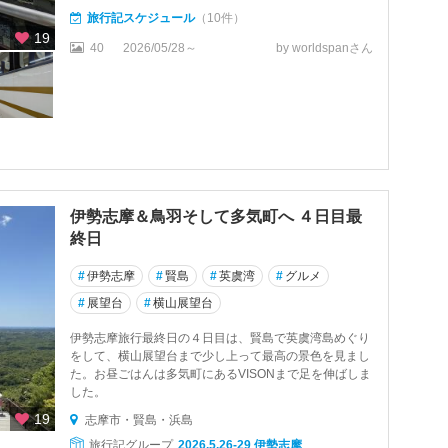
旅行記スケジュール
（10件）
19
40
2026/05/28～
by worldspanさん
伊勢志摩＆鳥羽そして多気町へ ４日目最
終日
#
伊勢志摩
#
賢島
#
英虞湾
#
グルメ
#
展望台
#
横山展望台
伊勢志摩旅行最終日の４日目は、賢島で英虞湾島めぐり
をして、横山展望台まで少し上って最高の景色を見まし
た。お昼ごはんは多気町にあるVISONまで足を伸ばしま
した。
19
志摩市・賢島・浜島
旅行記グループ
2026.5.26-29 伊勢志摩