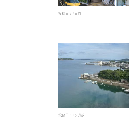
志摩スペイン村・磯部
鳥羽
投稿日：7日前
伊賀・上野・名張・赤目
熊野・尾鷲
投稿日：1ヶ月前