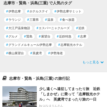
志摩市・賢島・浜島(三重) で人気のタグ
#
伊勢志摩
#
ホテルステイ
#
伊勢志摩サミット
#
ラウンジ
#
三重県
#
温泉
#
食べ放題
#
大江戸温泉物語
#
エスパーニャクルーズ
#
近鉄
#
グルメ
#
賢島
#
展望台
#
近鉄特急
#
志摩
#
グランドメルキュール伊勢志摩
#
志摩観光ホテル
#
横山展望台
#
英虞湾
#
伊勢海老
もっと見る
志摩市・賢島・浜島(三重) の旅行記
少し遠くへ遠征してまったり旅 近鉄
「しまかぜ」に乗って「志摩観光ホテ
ル」へ 英虞湾でまったり旅の一日
by はなまりんさん