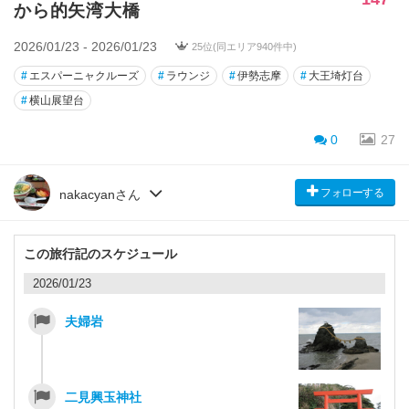
から的矢湾大橋
2026/01/23 - 2026/01/23
25位(同エリア940件中)
#
エスパーニャクルーズ
#
ラウンジ
#
伊勢志摩
#
大王埼灯台
#
横山展望台
0
27
フォローする
nakacyanさん
この旅行記のスケジュール
2026/01/23
夫婦岩
二見興玉神社