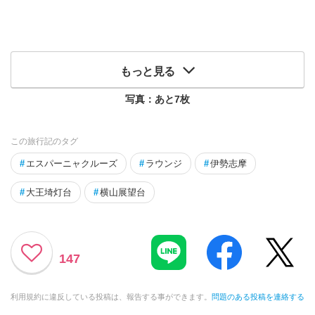
もっと見る
写真：あと
7
枚
この旅行記のタグ
#
エスパーニャクルーズ
#
ラウンジ
#
伊勢志摩
#
大王埼灯台
#
横山展望台
147
利用規約に違反している投稿は、報告する事ができます。
問題のある投稿を連絡する