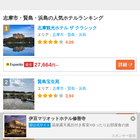
志摩市・賢島・浜島の人気ホテルランキング
志摩観光ホテル ザ クラシック
1
エリア：
志摩市・賢島・浜島
4.08
27,664
詳細
最安
円～
賢島宝生苑
2
エリア：
志摩市・賢島・浜島
3.94
20,600
詳細
伊豆マリオットホテル修善寺
最安
円～
温泉露天風呂付き客室×ゆったりお部屋食の旅
宿公式サイト
志摩地中海村
3
スポンサー提供