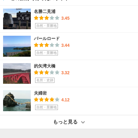
名勝二見浦
3.45
自然・景勝地
パールロード
3.44
自然・景勝地
的矢湾大橋
3.32
名所・史跡
夫婦岩
4.12
自然・景勝地
もっと見る