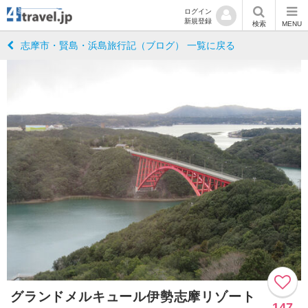
ログイン
新規登録
検索
MENU
志摩市・賢島・浜島旅行記（ブログ） 一覧に戻る
グランドメルキュール伊勢志摩リゾート
147