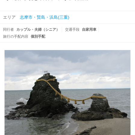
エリア
志摩市・賢島・浜島(三重)
同行者
カップル・夫婦（シニア）
交通手段
自家用車
旅行の手配内容
個別手配