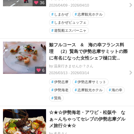
36
2026/04/09 - 2026/04/10
#
しまかぜ
#
志摩観光ホテル
#
しまかぜビュッフェ
#
遊覧船エスパーニャ
鯨フルコース & 海の幸フランス料
理 （2）賢島で伊勢志摩サミットの際
に有名になった女性シェフ樋口宏...
by 温泉行きませんか？さん
6
2026/03/13 - 2026/03/14
#
伊勢志摩
#
伊勢志摩サミット
#
伊勢海老
#
志摩観光ホテル
#
海の幸
#
賢島
☆★☆伊勢海老・アワビ・松阪牛 な
ぁ～んちゃってセレブの伊勢志摩グル
メ旅行☆★☆
by 多良さん