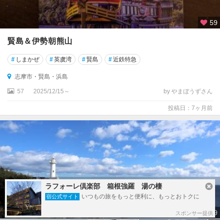
59
賢島＆伊勢朝熊山
#
しまかぜ
#
英虞湾
#
賢島
#
近鉄特急
志摩市・賢島・浜島
57
2025/12/15～
by やまぼうずさん
投稿日：7ヶ月前
ラフォーレ倶楽部 箱根強羅 湯の棲
いつもの旅をもっと便利に、もっとおトクに
宿公式サイト
29
スポンサー提供