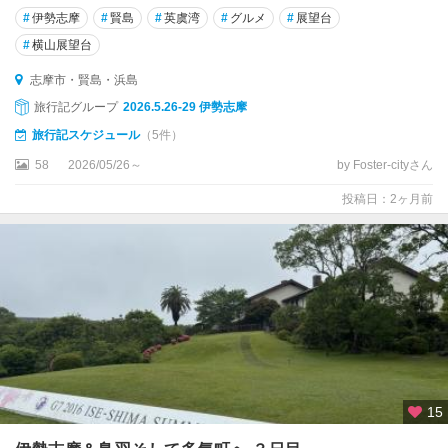
#
伊勢志摩
#
賢島
#
英虞湾
#
グルメ
#
展望台
#
横山展望台
志摩市・賢島・浜島
旅行記グループ
2026.5.26-29 伊勢志摩
旅行記スケジュール
（5件）
58
2026/05/26～
by Foster-cityさん
投稿日：2ヶ月前
15