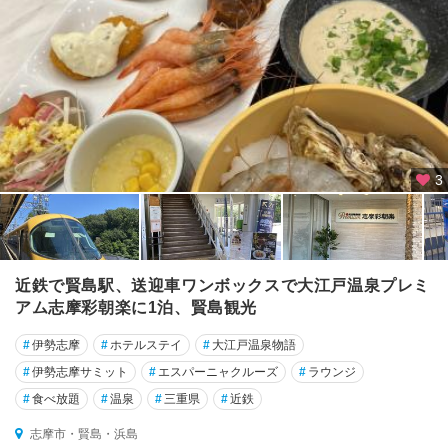
四
日
市
・
桑
名
・
湯
の
3
山
鈴
鹿
・
近鉄で賢島駅、送迎車ワンボックスで大江戸温泉プレミ
亀
アム志摩彩朝楽に1泊、賢島観光
山
#
伊勢志摩
#
ホテルステイ
#
大江戸温泉物語
津
#
伊勢志摩サミット
#
エスパーニャクルーズ
#
ラウンジ
・
松
#
食べ放題
#
温泉
#
三重県
#
近鉄
阪
志摩市・賢島・浜島
・