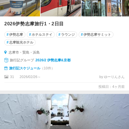
2026伊勢志摩旅行1・2日目
#
伊勢志摩
#
ホテルステイ
#
ラウンジ
#
伊勢志摩サミット
#
志摩観光ホテル
志摩市・賢島・浜島
旅行記グループ
2026/2 伊勢志摩&京都
旅行記スケジュール
（10件）
31
2026/02/26～
by ゆーりんさん
投稿日：4ヶ月前