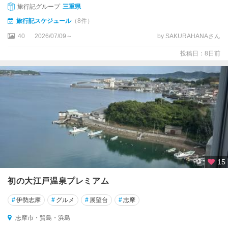
旅行記グループ
三重県
榊
原
旅行記スケジュール
（8件）
40
2026/07/09～
by SAKURAHANAさん
伊
勢
投稿日：8日前
・
二
見
浦
鳥
羽
・
志
摩
15
五
初の大江戸温泉プレミアム
ヶ
所
#
伊勢志摩
#
グルメ
#
展望台
#
志摩
湾
志摩市・賢島・浜島
・