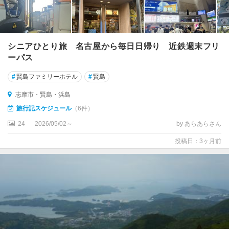
シニアひとり旅 名古屋から毎日日帰り 近鉄週末フリ
ーパス
#
賢島ファミリーホテル
#
賢島
志摩市・賢島・浜島
旅行記スケジュール
（6件）
24
2026/05/02～
by あらあらさん
投稿日：3ヶ月前