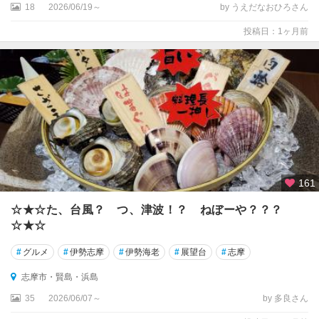
度
18
2026/06/19～
by うえだなおひろさん
会
投稿日：1ヶ月前
志
摩
市
・
賢
島
・
浜
島
161
志
☆★☆た、台風？ つ、津波！？ ねぼーや？？？
摩
☆★☆
ス
ペ
#
グルメ
#
伊勢志摩
#
伊勢海老
#
展望台
#
志摩
イ
ン
志摩市・賢島・浜島
村
35
2026/06/07～
by 多良さん
・