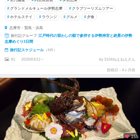
#
グランドメルキュール伊勢志摩
#
クラブツーリズムツアー
#
ホテルステイ
#
ラウンジ
#
グルメ
#
夕食
志摩市・賢島・浜島
旅行記グループ
江戸時代の習わしの順で参拝する伊勢神宮と絶景の伊勢
志摩めぐり3日間
旅行記スケジュール
（4件）
91
2026/03/12～
by 3104ねえねえさん
投稿日：4ヶ月前
155