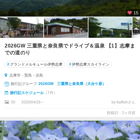
15
2026GW 三重県と奈良県でドライブ＆温泉 【1】志摩ま
での道のり
#
グランドメルキュール伊勢志摩
#
伊勢志摩スカイライン
志摩市・賢島・浜島
旅行記グループ
2026GW 三重県と奈良県（大台ケ原）
旅行記スケジュール
（7件）
50
2026/04/29～
by batfishさん
投稿日：2ヶ月前