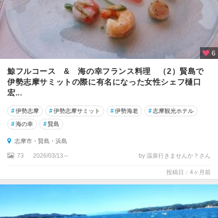
6
鯨フルコース & 海の幸フランス料理 （2）賢島で
伊勢志摩サミットの際に有名になった女性シェフ樋口
宏...
#
伊勢志摩
#
伊勢志摩サミット
#
伊勢海老
#
志摩観光ホテル
#
海の幸
#
賢島
志摩市・賢島・浜島
73
2026/03/13～
by 温泉行きませんか？さん
投稿日：4ヶ月前