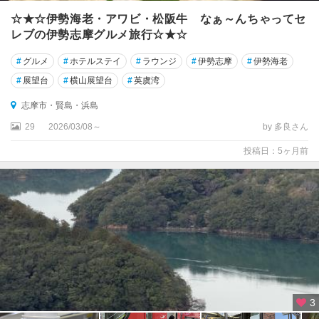
☆★☆伊勢海老・アワビ・松阪牛 なぁ～んちゃってセ
レブの伊勢志摩グルメ旅行☆★☆
#
グルメ
#
ホテルステイ
#
ラウンジ
#
伊勢志摩
#
伊勢海老
#
展望台
#
横山展望台
#
英虞湾
志摩市・賢島・浜島
29
2026/03/08～
by 多良さん
投稿日：5ヶ月前
3