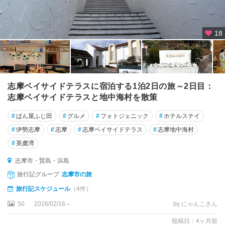
18
志摩ベイサイドテラスに宿泊する1泊2日の旅～2日目：
志摩ベイサイドテラスと地中海村を散策
#
ぱん屋ふじ田
#
グルメ
#
フォトジェニック
#
ホテルステイ
#
伊勢志摩
#
志摩
#
志摩ベイサイドテラス
#
志摩地中海村
#
英虞湾
志摩市・賢島・浜島
旅行記グループ
志摩市の旅
旅行記スケジュール
（4件）
50
2026/02/16～
by にゃんこさん
投稿日：4ヶ月前