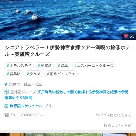
53
シニアトラベラー！伊勢神宮参拝ツアー満喫の旅⑧ホテ
ル～英虞湾クルーズ
#
ホテルステイ
#
英虞湾
#
賢島
#
エスパーニャクルーズ
#
賢島駅
#
グルメ
#
朝食ビュッフェ
志摩市・賢島・浜島
旅行記グループ
江戸時代の習わしの順で参拝する伊勢神宮と絶景の伊勢
志摩めぐり3日間
旅行記スケジュール
（3件）
58
2026/03/12～
by 3104ねえねえさん
投稿日：4ヶ月前