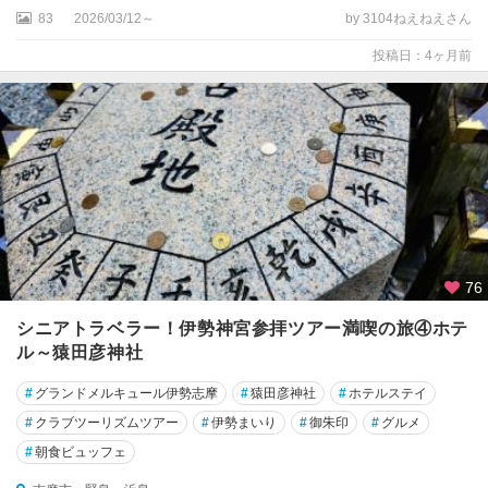
83
2026/03/12～
by 3104ねえねえさん
投稿日：4ヶ月前
76
シニアトラベラー！伊勢神宮参拝ツアー満喫の旅④ホテ
ル～猿田彦神社
#
グランドメルキュール伊勢志摩
#
猿田彦神社
#
ホテルステイ
#
クラブツーリズムツアー
#
伊勢まいり
#
御朱印
#
グルメ
#
朝食ビュッフェ