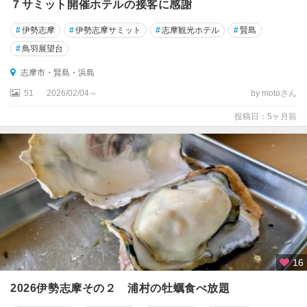
７サミット開催ホテルの接客に感謝
#
伊勢志摩
#
伊勢志摩サミット
#
志摩観光ホテル
#
賢島
#
鳥羽展望台
志摩市・賢島・浜島
51
2026/02/04～
by motoさん
投稿日：5ヶ月前
16
2026伊勢志摩その２ 浦村の牡蠣食べ放題