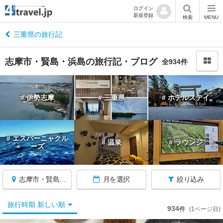
ログイン
新規登録
閉
検索
MENU
じ
る
三重県の旅行記
志摩市・賢島・浜島の旅行記・ブログ
全934件
三
# 伊勢志摩
# 三重県
# ホテルステイ
重
へ
戻
る
# エスパーニャクル
# 温泉
# ラウンジ
ーズ
三
重
志摩市・賢島・浜島
月を選択
絞り込み
す
べ
て
旅行時期 新しい順
934
件
(1ページ目)