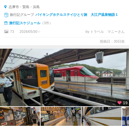
鷲
志摩市・賢島・浜島
旅行記グループ
バイキングホテルステイひとり旅 大江戸温泉物語１
旅行記スケジュール
（3件）
73
2026/05/30～
by トラベル マニーさん
投稿日：30日前
19