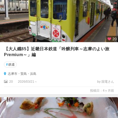
20
【大人鐡85】近畿日本鉄道「吟醸列車～志摩のよい旅
Premium～」編
#
鉄道
志摩市・賢島・浜島
20
2026/03/21～
by 国電さん
投稿日：4ヶ月前