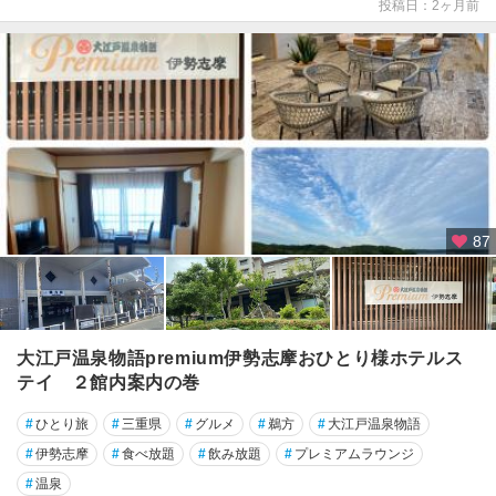
磯
投稿日：2ヶ月前
部
鳥
羽
伊
賀
・
上
野
87
・
名
張
・
赤
大江戸温泉物語premium伊勢志摩おひとり様ホテルス
目
テイ ２館内案内の巻
熊
#
ひとり旅
#
三重県
#
グルメ
#
鵜方
#
大江戸温泉物語
野
#
伊勢志摩
#
食べ放題
#
飲み放題
#
プレミアムラウンジ
・
#
温泉
尾