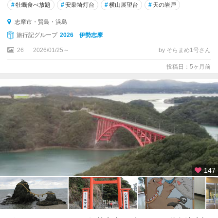
#
牡蠣食べ放題
#
安乗埼灯台
#
横山展望台
#
天の岩戸
志摩市・賢島・浜島
旅行記グループ
2026 伊勢志摩
26
2026/01/25～
by そらまめ1号さん
投稿日：5ヶ月前
147