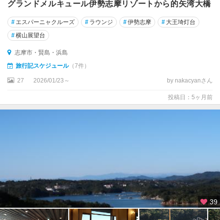
グランドメルキュール伊勢志摩リゾートから的矢湾大橋
#
エスパーニャクルーズ
#
ラウンジ
#
伊勢志摩
#
大王埼灯台
#
横山展望台
志摩市・賢島・浜島
旅行記スケジュール
（7件）
27
2026/01/23～
by nakacyanさん
投稿日：5ヶ月前
39