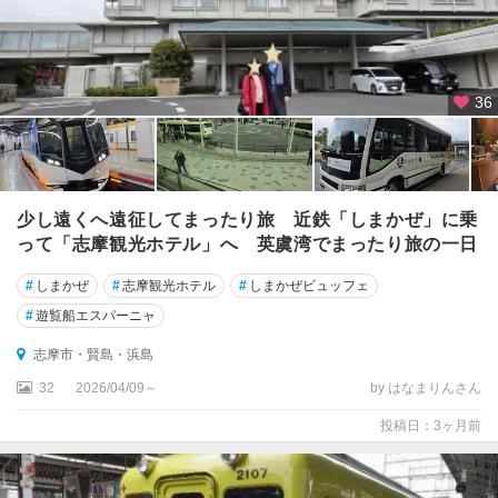
36
少し遠くへ遠征してまったり旅 近鉄「しまかぜ」に乗
って「志摩観光ホテル」へ 英虞湾でまったり旅の一日
#
しまかぜ
#
志摩観光ホテル
#
しまかぜビュッフェ
#
遊覧船エスパーニャ
志摩市・賢島・浜島
32
2026/04/09～
by はなまりんさん
投稿日：3ヶ月前