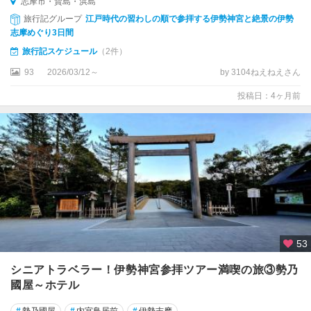
志摩市・賢島・浜島
旅行記グループ
江戸時代の習わしの順で参拝する伊勢神宮と絶景の伊勢
志摩めぐり3日間
旅行記スケジュール
（2件）
93
2026/03/12～
by 3104ねえねえさん
投稿日：4ヶ月前
53
シニアトラベラー！伊勢神宮参拝ツアー満喫の旅③勢乃
國屋～ホテル
#
勢乃國屋
#
内宮鳥居前
#
伊勢志摩