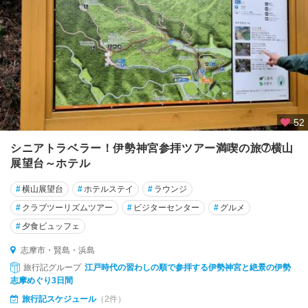
52
シニアトラベラー！伊勢神宮参拝ツアー満喫の旅➆横山
展望台～ホテル
#
横山展望台
#
ホテルステイ
#
ラウンジ
#
クラブツーリズムツアー
#
ビジターセンター
#
グルメ
#
夕食ビュッフェ
志摩市・賢島・浜島
旅行記グループ
江戸時代の習わしの順で参拝する伊勢神宮と絶景の伊勢
志摩めぐり3日間
旅行記スケジュール
（2件）