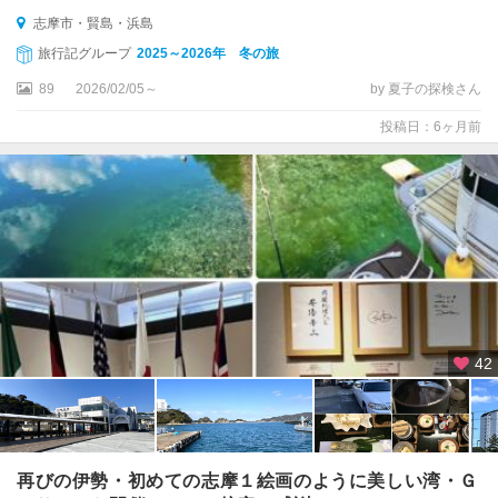
志摩市・賢島・浜島
旅行記グループ
2025～2026年 冬の旅
89
2026/02/05～
by 夏子の探検さん
投稿日：6ヶ月前
42
再びの伊勢・初めての志摩１絵画のように美しい湾・Ｇ