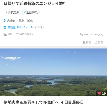
日帰りで近鉄特急のエンジョイ旅行
#
伊勢志摩
#
近鉄特急
志摩市・賢島・浜島
旅行記スケジュール
（10件）
40
2026/05/28～
by worldspanさん
投稿日：11日前
19
伊勢志摩＆鳥羽そして多気町へ ４日目最終日