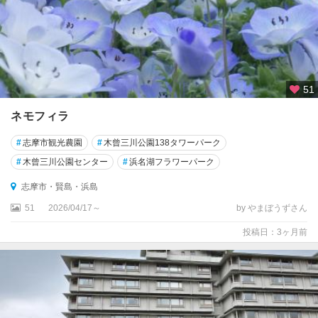
51
ネモフィラ
#
志摩市観光農園
#
木曾三川公園138タワーパーク
#
木曾三川公園センター
#
浜名湖フラワーパーク
志摩市・賢島・浜島
51
2026/04/17～
by やまぼうずさん
投稿日：3ヶ月前