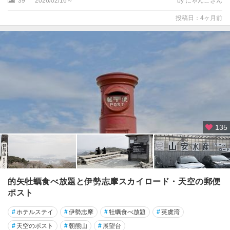
39
2026/02/16～
by にゃんこさん
投稿日：4ヶ月前
135
的矢牡蠣食べ放題と伊勢志摩スカイロード・天空の郵便
ポスト
#
ホテルステイ
#
伊勢志摩
#
牡蠣食べ放題
#
英虞湾
#
天空のポスト
#
朝熊山
#
展望台