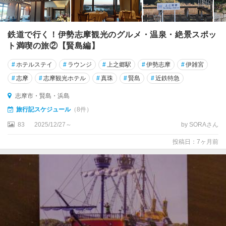
鉄道で行く！伊勢志摩観光のグルメ・温泉・絶景スポッ
ト満喫の旅②【賢島編】
#
ホテルステイ
#
ラウンジ
#
上之郷駅
#
伊勢志摩
#
伊雑宮
#
志摩
#
志摩観光ホテル
#
真珠
#
賢島
#
近鉄特急
志摩市・賢島・浜島
旅行記スケジュール
（8件）
83
2025/12/27～
by SORAさん
投稿日：7ヶ月前