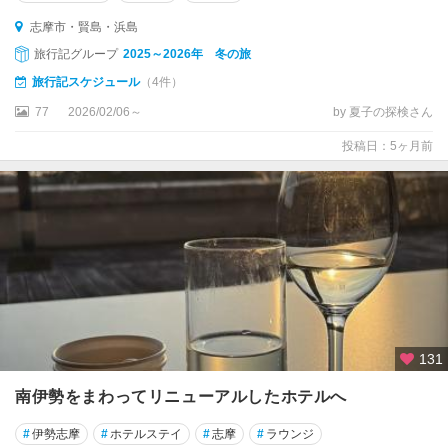
志摩市・賢島・浜島
旅行記グループ
2025～2026年 冬の旅
旅行記スケジュール
（4件）
77
2026/02/06～
by 夏子の探検さん
投稿日：5ヶ月前
131
南伊勢をまわってリニューアルしたホテルへ
#
伊勢志摩
#
ホテルステイ
#
志摩
#
ラウンジ