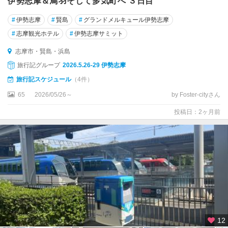
伊勢志摩＆鳥羽そして多気町へ ３日目
#
伊勢志摩
#
賢島
#
グランドメルキュール伊勢志摩
#
志摩観光ホテル
#
伊勢志摩サミット
志摩市・賢島・浜島
旅行記グループ
2026.5.26-29 伊勢志摩
旅行記スケジュール
（4件）
65
2026/05/26～
by Foster-cityさん
投稿日：2ヶ月前
12