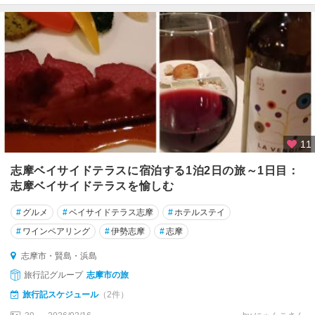
11
志摩ベイサイドテラスに宿泊する1泊2日の旅～1日目：
志摩ベイサイドテラスを愉しむ
#
グルメ
#
ベイサイドテラス志摩
#
ホテルステイ
#
ワインペアリング
#
伊勢志摩
#
志摩
志摩市・賢島・浜島
旅行記グループ
志摩市の旅
旅行記スケジュール
（2件）