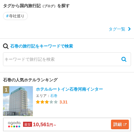
タグから国内旅行記
を探す
（ブログ）
#
寺社巡り
タグ一覧
石巻の旅行記をキーワードで検索
石巻の人気ホテルランキング
ホテルルートイン石巻河南インター
1
エリア：
石巻
3.31
10,561
詳細
最安
円～