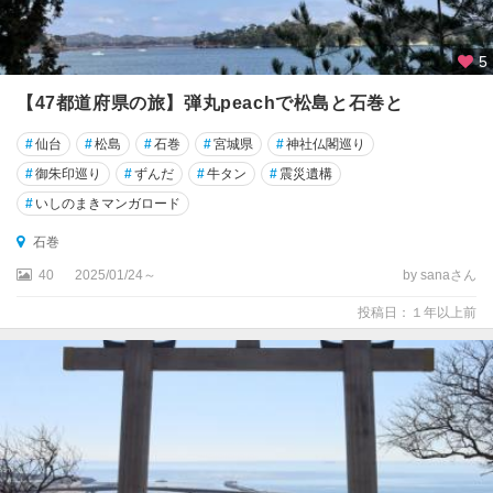
5
【47都道府県の旅】弾丸peachで松島と石巻と
#
仙台
#
松島
#
石巻
#
宮城県
#
神社仏閣巡り
#
御朱印巡り
#
ずんだ
#
牛タン
#
震災遺構
#
いしのまきマンガロード
石巻
40
2025/01/24～
by sanaさん
投稿日：１年以上前