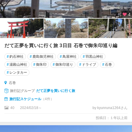
4
だて正夢を買いに行く旅 3日目 石巻で御朱印巡り編
#
釣石神社
#
鹿島御児神社
#
鳥屋神社
#
羽黒山神社
#
湯殿山神社
#
御朱印
#
御朱印巡り
#
ドライブ
#
石巻
#
レンタカー
石巻
旅行記グループ
だて正夢を買いに行く旅
旅行記スケジュール
（4件）
40
2024/02/18～
by kyunruna1264さん
投稿日：１年以上前