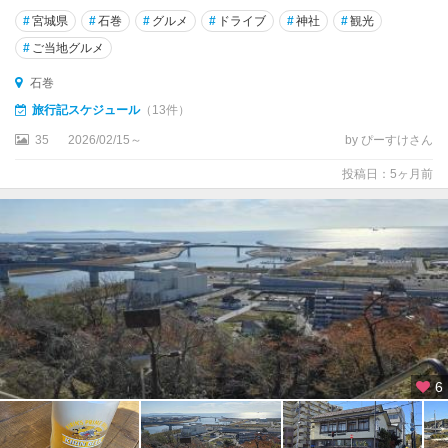
#
宮城県
#
石巻
#
グルメ
#
ドライブ
#
神社
#
観光
#
ご当地グルメ
石巻
旅行記スケジュール
（13件）
35
2026/02/15～
by ぴーすけさん
投稿日：5ヶ月前
6