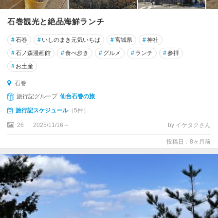
石巻観光と絶品海鮮ランチ
#
石巻
#
いしのまき元気いちば
#
宮城県
#
神社
#
石ノ森漫画館
#
食べ歩き
#
グルメ
#
ランチ
#
参拝
#
お土産
石巻
旅行記グループ
仙台石巻の旅
旅行記スケジュール
（5件）
26
2025/11/16～
by イケタクさん
投稿日：8ヶ月前