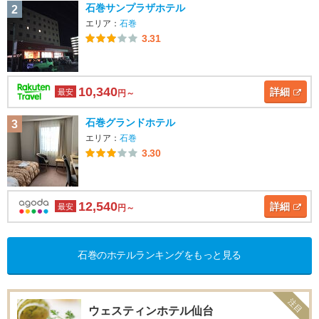
石巻サンプラザホテル
2
エリア：
石巻
3.31
10,340
詳細
最安
円～
石巻グランドホテル
3
エリア：
石巻
3.30
12,540
詳細
最安
円～
石巻のホテルランキングをもっと見る
注目
ウェスティンホテル仙台