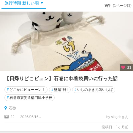
仙
旅行時期 新しい順
9
件
(1ページ目)
台
松
島
・
多
賀
城
石
31
巻
・
【日帰りどこビュン】石巻に巾着袋買いに行った話
気
仙
#
どこかにビューーン！
#
鹽竈神社
#
いしのまき元気いちば
沼
#
石巻市震災遺構門脇小学校
・
牡
石巻
鹿
22
2026/06/16～
by skigchさん
半
島
投稿日：1ヶ月前