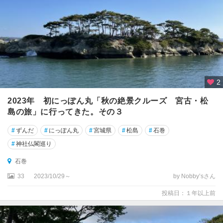
2
2023年 初にっぽん丸「秋の絶景クルーズ 宮古・松
島の旅」に行ってきた。その３
#
ずんだ
#
にっぽん丸
#
宮城県
#
松島
#
石巻
#
神社仏閣巡り
石巻
33
2023/10/29～
by Nobby’sさん
投稿日：１年以上前