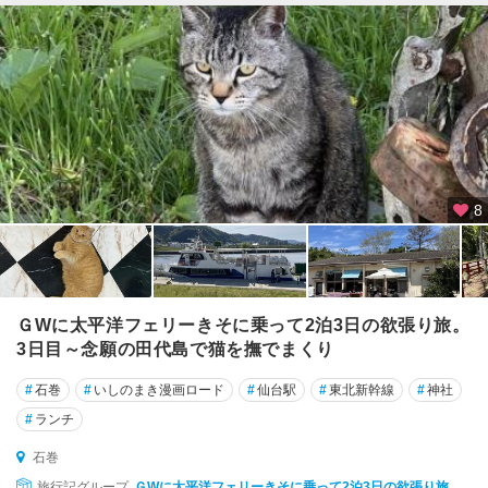
南
三
陸
・
登
米
気
仙
8
沼
牡
鹿
半
ＧWに太平洋フェリーきそに乗って2泊3日の欲張り旅。
島
3日目～念願の田代島で猫を撫でまくり
石
#
石巻
#
いしのまき漫画ロード
#
仙台駅
#
東北新幹線
#
神社
巻
#
ランチ
鬼
石巻
首
旅行記グループ
ＧWに太平洋フェリーきそに乗って2泊3日の欲張り旅。