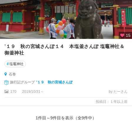
15
’１９ 秋の宮城さんぽ１４ 本塩釜さんぽ 塩竈神社＆
御釜神社
#
塩竈神社
石巻
旅行記グループ
’１９ 秋の宮城さんぽ
170
2019/10/31～
by たーさん
投稿日：１年以上前
1
件目～
9
件目を表示（全
9
件中）