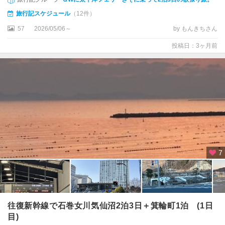
・
旅行記スケジュール
（12件）
鳴
子
57
2026/05/06～
by もんきちさん
・
古
投稿日：3ヶ月前
川
白
石
・
宮
城
蔵
王
・
7
岩
沼
往復新幹線で石巻女川気仙沼2泊3日＋箕輪町1泊 (1日
目)