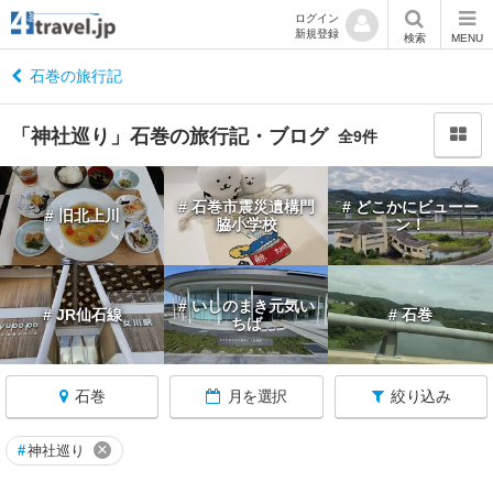
ログイン
新規登録
閉
検索
MENU
じ
る
石巻の旅行記
「神社巡り」石巻の旅行記・ブログ
全9件
宮
# 石巻市震災遺構門
# どこかにビューー
# 旧北上川
城
脇小学校
ン！
へ
戻
る
# いしのまき元気い
# JR仙石線
# 石巻
ちば
宮
城
石巻
月を選択
絞り込み
す
べ
て
×
#
神社巡り