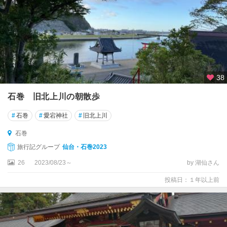
38
石巻 旧北上川の朝散歩
#
石巻
#
愛宕神社
#
旧北上川
石巻
旅行記グループ
仙台・石巻2023
26
2023/08/23～
by 湖仙さん
投稿日：１年以上前