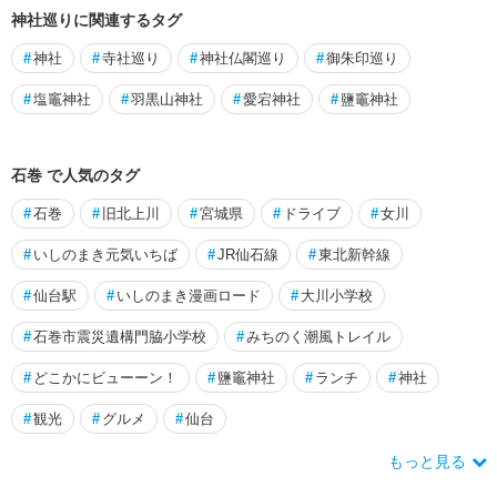
神社巡りに関連するタグ
#
神社
#
寺社巡り
#
神社仏閣巡り
#
御朱印巡り
#
塩竈神社
#
羽黒山神社
#
愛宕神社
#
鹽竈神社
石巻 で人気のタグ
#
石巻
#
旧北上川
#
宮城県
#
ドライブ
#
女川
#
いしのまき元気いちば
#
JR仙石線
#
東北新幹線
#
仙台駅
#
いしのまき漫画ロード
#
大川小学校
#
石巻市震災遺構門脇小学校
#
みちのく潮風トレイル
#
どこかにビューーン！
#
鹽竈神社
#
ランチ
#
神社
#
観光
#
グルメ
#
仙台
もっと見る