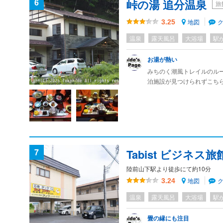
6
峠の湯 追分温泉
旅
フロントの方の対応も丁寧
蛇田駅から歩けるが、やは
地図
3.25
温泉
露天風呂
大浴場
駅
お湯が熱い
みちのく潮風トレイルのル
泊施設が見つけられずこち
施設はかなり年季が入って
に過ごせます。
食事や買い物が出来る場所
す。
食事によって料金が異なり
いつでも入れる温泉はゆっ
7
Tabist ビジネス
陸前山下駅より徒歩にて約10分
地図
3.24
温泉
露天風呂
大浴場
駅
畳の縁にも注目