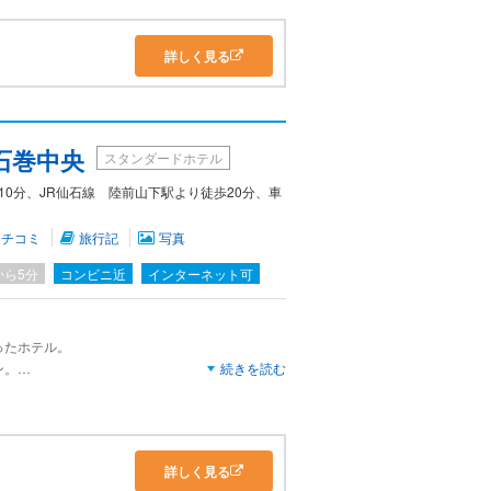
した。
詳しく見る
石巻中央
スタンダードホテル
10分、JR仙石線 陸前山下駅より徒歩20分、車
クチコミ
旅行記
写真
から5分
コンビニ近
インターネット可
ったホテル。
ン。
続きを読む
が多く快適に過ごせる。
宿泊した。
しろコンパクトで心地よい。
詳しく見る