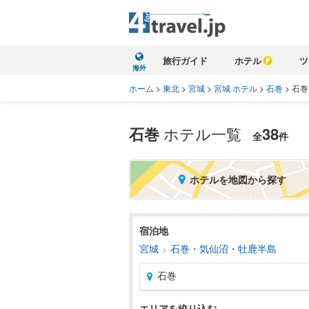
旅行ガイド
ホテル
ツ
海外
ホーム
>
東北
>
宮城
>
宮城 ホテル
>
石巻
>
石巻
石巻
ホテル一覧
38
全
件
ホテルを地図から探す
宿泊地
宮城
石巻・気仙沼・牡鹿半島
石巻
エリアを絞り込む
北海道