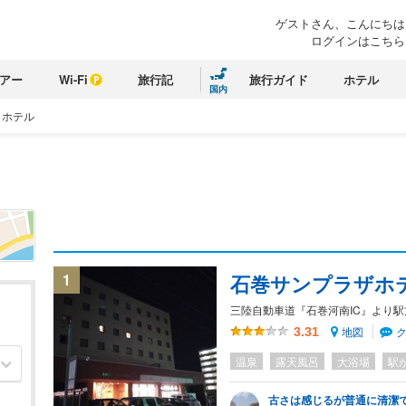
ゲストさん、こんにちは
ログインはこちら
アー
Wi-Fi
旅行記
旅行ガイド
ホテル
国内
 ホテル
1
石巻サンプラザホ
三陸自動車道『石巻河南IC』より駅
地図
3.31
温泉
露天風呂
大浴場
駅
古さは感じるが普通に清潔