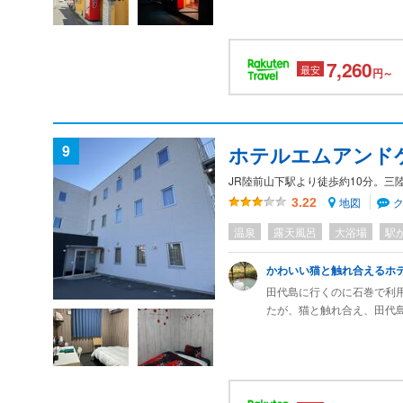
トもちゃんとあります。
7,260
最安
円～
9
ホテルエムアンド
JR陸前山下駅より徒歩約10分。三陸
地図
3.22
温泉
露天風呂
大浴場
駅
かわいい猫と触れ合えるホ
田代島に行くのに石巻で利
たが、猫と触れ合え、田代
言うことで取り直しました
で衛生面を心配しましたが
にしてあり快適でした。ワ
子レンジと赤外線足湯？な
レンタサイクルが便利で、