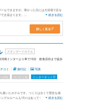
ワーもできますが、寒かった日には大浴場で足を
ができ温まります。
続きを読む
ないですが、車なら石巻河南インターすぐなので
詳しく見る
の他ショップ沢山あるのでなんでも揃います。
ル
スタンダードホテル
巻河南インターより車で13分 飲食店街まで徒歩
クチコミ
旅行記
写真
から5分
コンビニ近
インターネット可
落ち着いたホテルです。つくりは古くて歴史を感
シングルルームも15㎡はあって十分な広さでし
続きを読む
トランで昼食もいただきましたが味は本格的で美
キングは品数が少なめでしたが、お客さんも少な