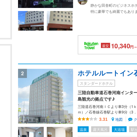
静かな田舎町のビジネスホ
特に豪華でも綺麗でもあり
す。
石巻という町の特徴でしょ
ぎ？）（＾＾；）ただ飲食
す。
10,340
最安
円～
ホテルルートイン
2
スタンダードホテル
三陸自動車道石巻河南インタ
島観光の拠点です♪
三陸道石巻河南ＩＣより車3分（1ｋ
ｍ）／石巻線石巻駅より車9分（3．
地図
3.31
温泉
露天風呂
大浴場
駅