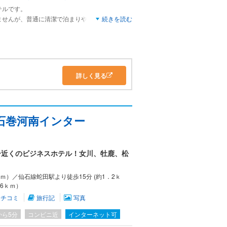
テルです。
ませんが、普通に清潔で泊まりやすいホテルで
続きを読む
うか、ホテルの周りが夜になると真っ暗（言い過
店はポツンポツンとしかも美味しいお店がありま
詳しく見る
石巻河南インター
ー近くのビジネスホテル！女川、牡鹿、松
ｍ）／仙石線蛇田駅より徒歩15分 (約1．2ｋ
6ｋｍ）
クチコミ
旅行記
写真
から5分
コンビニ近
インターネット可