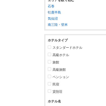
石巻
東北
牡鹿半島
気仙沼
青森
南三陸・登米
岩手
宮城
ホテルタイプ
宮城すべて
スタンダードホテル
高級ホテル
仙台
旅館
松島・多賀城
高級旅館
石巻・気仙沼・牡鹿半島
ペンション
石巻・気仙沼・牡鹿半島すべて
民宿
貸別荘
石巻
牡鹿半島
ホテル名