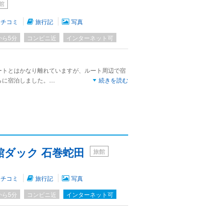
館
で良かった。
り車か石巻駅からタクシーを使うのがいいかな。
クチコミ
旅行記
写真
から5分
コンビニ近
インターネット可
ートとはかなり離れていますが、ルート周辺で宿
らに宿泊しました。
続きを読む
いますがちゃんとメンテナンスがされていて快適
までは距離があるので食事付きを選ぶのが無難で
ますが、安い方を選んでもかなり豪華です。
くりと浸かることが出来ないほど熱かったです。
旅館ダック 石巻蛇田
旅館
クチコミ
旅行記
写真
から5分
コンビニ近
インターネット可