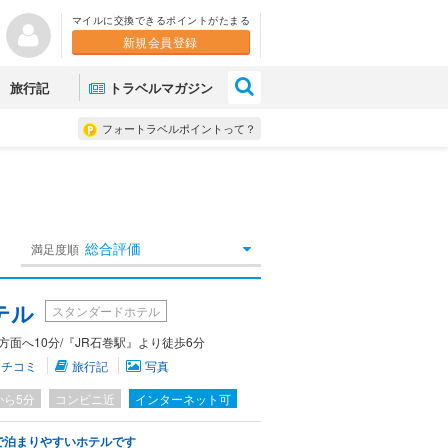
マイルに交換できるポイントがたまる
新規会員登録
×
旅行記
トラベルマガジン
フォートラベルポイントって？
総合評価
満足度順
テル
スタンダードホテル
方面へ10分/『JR石巻駅』より徒歩6分
クチコミ
旅行記
写真
から5分
コンビニ近
インターネット可
で泊まりやすいホテルです