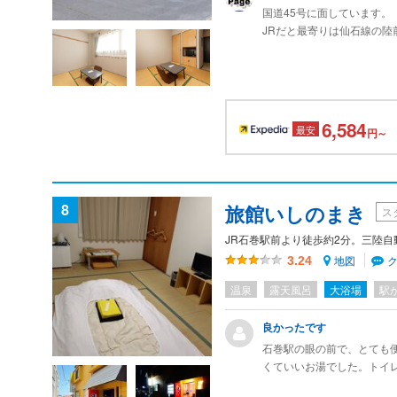
国道45号に面しています。
JRだと最寄りは仙石線の陸
外食するお店は周囲に複数
買い出しは国道108号を進
宿の中はとにかくユニーク
室内も部屋ごとに畳の縁の
ンパルスでした。
6,584
最安
円～
8
旅館いしのまき
ス
JR石巻駅前より徒歩約2分。三陸自動
地図
3.24
温泉
露天風呂
大浴場
駅
良かったです
石巻駅の眼の前で、とても
くていいお湯でした。トイ
イです。部屋も清掃で、問