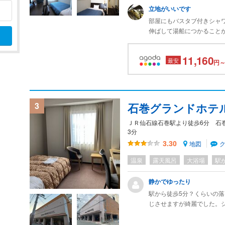
立地がいいです
部屋にもバスタブ付きシャ
伸ばして湯船につかること
石巻駅からは徒歩圏内では
便利です。
11,160
最安
近隣はAEON MALL そ
円～
3
石巻グランドホテ
ＪＲ仙石線石巻駅より徒歩6分 石
3分
地図
3.30
温泉
露天風呂
大浴場
駅
静かでゆったり
駅から徒歩5分？くらいの
じさせますが綺麗でした。
た。1階のイタリアンレス
味しかったです。朝食バイ