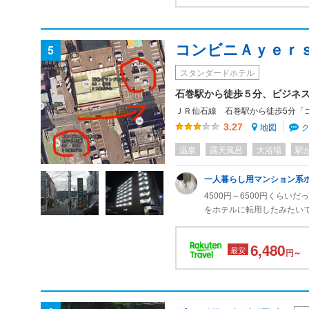
テーブルがあるのも嬉しい
大浴場は１階。
コンビニＡｙｅｒ
温泉地ではないから露天風
5
浴場は気持ちが良い。
スタンダードホテル
朝食付プランなので、朝８
石巻駅から徒歩５分、ビジネ
フロントの横なので分かり
ＪＲ仙石線 石巻駅から徒歩5分「
地図
3.27
朝食はブュッフェ。
清潔感のある会場。
温泉
露天風呂
大浴場
駅
和洋揃っている。
前夜かなり飲んだので、軽
一人暮らし用マンション系
4500円～6500円くら
オムレツ風の玉子焼きとベ
をホテルに転用したみたい
ケチャップをかける。
だった。駅にも近くて便利
唐揚げ、ハム、鯖焼き。
約した方がよいです）ちな
6,480
最安
一方通行なので、駐車場か
円～
後は納豆にご飯、味噌汁。
っと回る必要があります。
オレンジジュースに牛乳。
シンプルだけど、中々充実
好きなものだけ取れるブュ