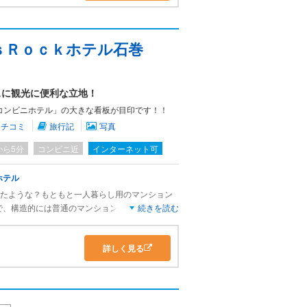
。
ｓＲｏｃｋホテル石巻
呂があったり、広い浴場ではないが、やっぱり大
時前に１階の会場へ。
スに観光に便利な立地！
やすい。
コンビニホテル」の大きな看板が目印です！！
クチコミ
旅行記
写真
から5分
コンビニ近
インターネット可
く食べよう。
ホテル
いだったような？もともと一人暮らし用のマンション
ーコン。
で、構造的には普通のマンションの1室なホテル
続きを読む
だけれど、駐車場が少ないのが難点。（早めに予
みに最寄りの駐車場はすごく近いのですが、道が
詳しく見る
ら出した車をホテルに横付けしようとするとぐる
（荷物持って歩いて行った方が早いです）
。
ッフェは、やはり楽しい。