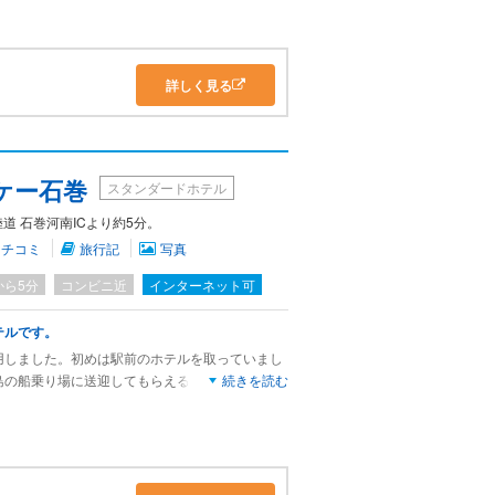
詳しく見る
ケー石巻
スタンダードホテル
道 石巻河南ICより約5分。
クチコミ
旅行記
写真
から5分
コンビニ近
インターネット可
テルです。
用しました。初めは駅前のホテルを取っていまし
島の船乗り場に送迎してもらえるホテルがあると
続きを読む
。ペットと一緒に泊まれる部屋もあるということ
、完全に別空間になっていて、部屋もとても綺麗
イン飲み放題、レンタサイクル無料、部屋には電
どがあり、施設の充実ぶりには驚きました。特に
石巻を観光するのにとても便利でした。道路向か