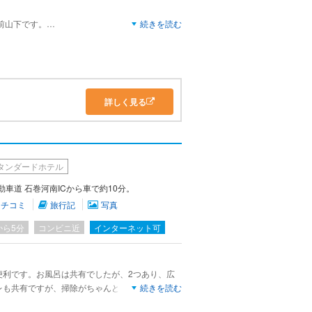
前山下です。
続きを読む
あるので困りません。
むとスーパーや生協があります。
、廊下やトイレまでポスターで溢れています。
デザインが異なっていて、自分の部屋はブルーイ
詳しく見る
タンダードホテル
車道 石巻河南ICから車で約10分。
クチコミ
旅行記
写真
から5分
コンビニ近
インターネット可
便利です。お風呂は共有でしたが、2つあり、広
レも共有ですが、掃除がちゃんとされておりキレ
続きを読む
題なく過ごさせていただきました。テレビやポッ