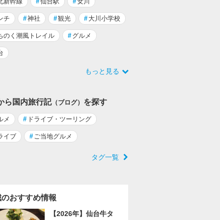
北新幹線
#
仙台駅
#
女川
ンチ
#
神社
#
観光
#
大川小学校
ちのく潮風トレイル
#
グルメ
台
もっと見る
から国内旅行記
を探す
（ブログ）
ルメ
#
ドライブ・ツーリング
ライブ
#
ご当地グルメ
タグ一覧
城のおすすめ情報
【2026年】仙台牛タ