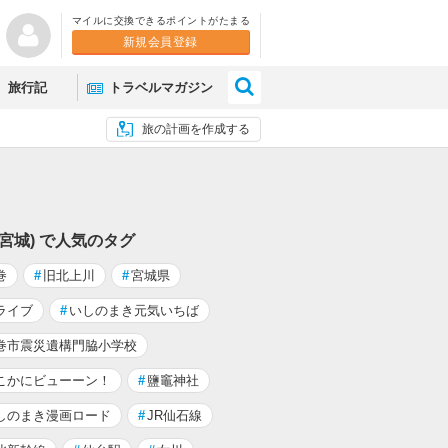
マイルに交換できるポイントがたまる
新規会員登録
×
旅行記
トラベルマガジン
旅の計画を作成する
(宮城) で人気のタグ
巻
#
旧北上川
#
宮城県
ライブ
#
いしのまき元気いちば
巻市震災遺構門脇小学校
こかにビューーン！
#
鹽竈神社
しのまき漫画ロード
#
JR仙石線