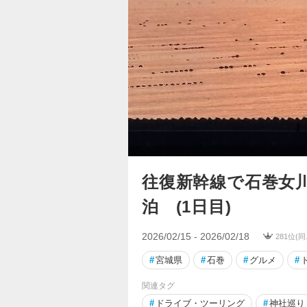
往復新幹線で石巻女川
泊 (1日目)
2026/02/15 - 2026/02/18
281位(
#
宮城県
#
石巻
#
グルメ
#
関連タグ
#
ドライブ・ツーリング
#
神社巡り