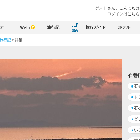
ゲストさん、
こんにちは
ログインはこちら
アー
Wi-Fi
旅行記
旅行ガイド
ホテル
国内
 旅行記
>
詳細
石巻
#
石
#
ド
#
石
#
ど
#
い