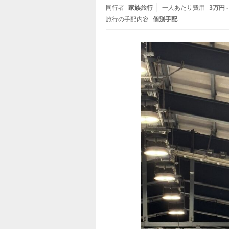
同行者
家族旅行
一人あたり費用
3万円 
旅行の手配内容
個別手配