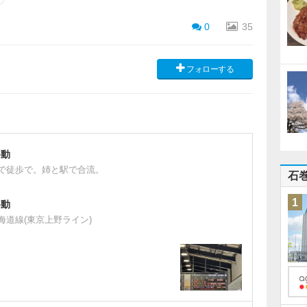
0
35
フォローする
移動
で徒歩で。姉と駅で合流。
石
1
移動
海道線(東京上野ライン)