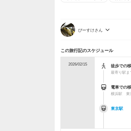
ぴーすけさん
この旅行記のスケジュール
2026/02/15
徒歩での
最寄り駅ま
電車での
横浜駅 東
東京駅