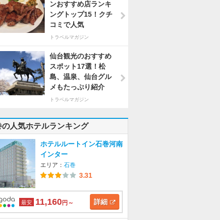
ンおすすめ店ランキ
ングトップ15！クチ
コミで人気
トラベルマガジン
仙台観光のおすすめ
スポット17選！松
島、温泉、仙台グル
メもたっぷり紹介
トラベルマガジン
巻の人気ホテルランキング
ホテルルートイン石巻河南
インター
エリア：
石巻
3.31
11,160
詳細
最安
円～