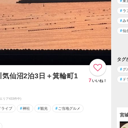
#
東
#
ラ
#
み
#
仙
タグ
#
グ
気仙沼2泊3日＋箕輪町1
#
ド
7
いいね！
同エリア433件中)
ドライブ
#
神社
#
観光
#
ご当地グルメ
宮