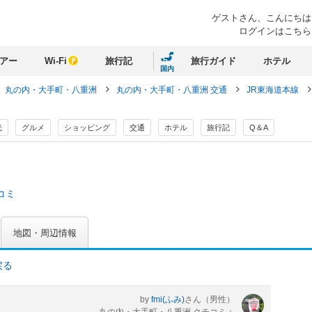
ゲストさん、
こんにちは
ログインはこちら
アー
Wi-Fi
旅行記
旅行ガイド
ホテル
国内
丸の内・大手町・八重洲
丸の内・大手町・八重洲 交通
JR東海道本線
光
グルメ
ショッピング
交通
ホテル
旅行記
Q＆A
コミ
地図・周辺情報
戻る
by
fmi(ふみ)
さん
（男性）
丸の内・大手町・八重洲 クチコミ：