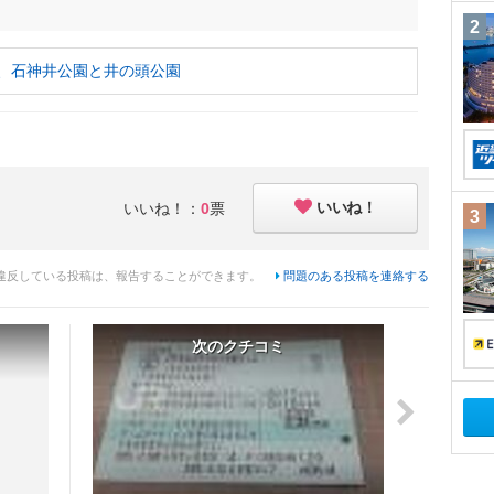
2
 都内、石神井公園と井の頭公園
いいね！
いいね！：
0
票
3
違反している投稿は、報告することができます。
問題のある投稿を連絡する
次のクチコミ