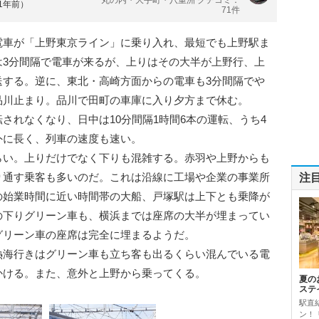
約1年前）
71件
電車が「上野東京ライン」に乗り入れ、最短でも上野駅ま
は3分間隔で電車が来るが、上りはその大半が上野行、上
送する。逆に、東北・高崎方面からの電車も3分間隔でや
品川止まり。品川で田町の車庫に入り夕方まで休む。
されなくなり、日中は10分間隔1時間6本の運転、うち4
外に長く、列車の速度も速い。
らい。上りだけでなく下りも混雑する。赤羽や上野からも
り通す乗客も多いのだ。これは沿線に工場や企業の事業所
注
の始業時間に近い時間帯の大船、戸塚駅は上下とも乗降が
の下りグリーン車も、横浜までは座席の大半が埋まってい
グリーン車の座席は完全に埋まるようだ。
熱海行きはグリーン車も立ち客も出るくらい混んでいる電
かける。また、意外と上野から乗ってくる。
夏の
ステ
駅直
ン！