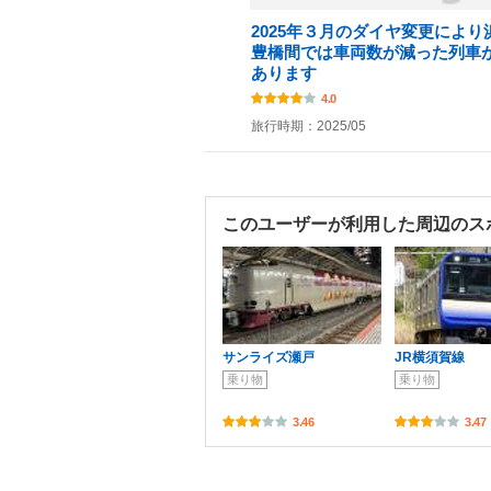
2025年３月のダイヤ変更により
豊橋間では車両数が減った列車
あります
4.0
旅行時期：2025/05
このユーザーが利用した周辺のス
サンライズ瀬戸
JR横須賀線
乗り物
乗り物
3.46
3.47