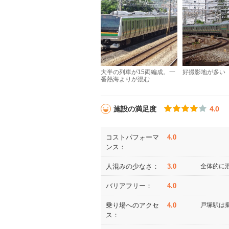
大半の列車が15両編成。一
好撮影地が多い
番熱海よりが混む
施設の満足度
4.0
コストパフォーマ
4.0
ンス：
人混みの少なさ：
3.0
全体的に
バリアフリー：
4.0
乗り場へのアクセ
4.0
戸塚駅は
ス：