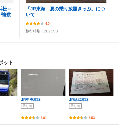
浜松～
「JR東海 夏の乗り放題きっぷ」につ
が複数
いて
4.0
旅行時期：2025/08
ポット
JR中央本線
JR総武本線
乗り物
乗り物
3.81
3.53