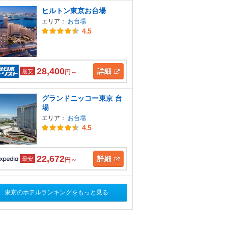
ヒルトン東京お台場
エリア：
お台場
4.5
28,400
詳細
最安
円～
グランドニッコー東京 台
場
エリア：
お台場
4.5
22,672
詳細
最安
円～
東京のホテルランキングをもっと見る