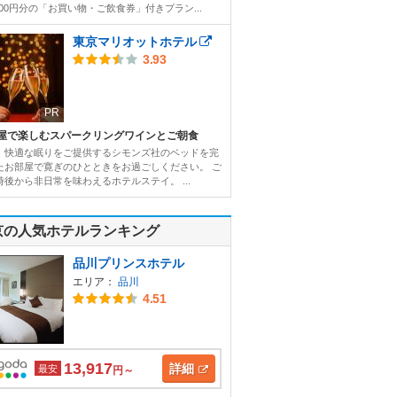
000円分の「お買い物・ご飲食券」付きプラン...
東京マリオットホテル
3.93
PR
屋で楽しむスパークリングワインとご朝食
、快適な眠りをご提供するシモンズ社のベッドを完
たお部屋で寛ぎのひとときをお過ごしください。 ご
時後から非日常を味わえるホテルステイ。 ...
京の人気ホテルランキング
品川プリンスホテル
エリア：
品川
4.51
13,917
詳細
最安
円～