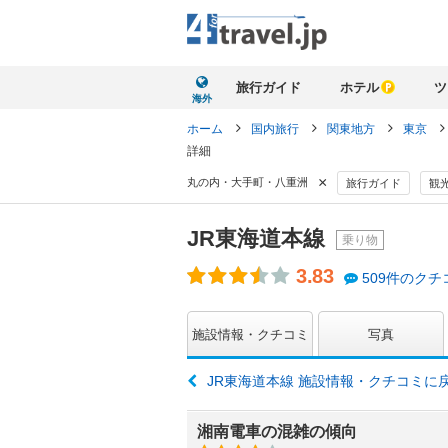
旅行ガイド
ホテル
ツ
海外
ホーム
国内旅行
関東地方
東京
詳細
×
丸の内・大手町・八重洲
旅行ガイド
観
JR東海道本線
乗り物
3.83
509件のクチ
施設情報・クチコミ
写真
JR東海道本線 施設情報・クチコミに
湘南電車の混雑の傾向