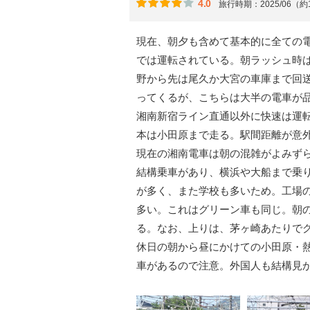
4.0
旅行時期：2025/06（
現在、朝夕も含めて基本的に全ての
では運転されている。朝ラッシュ時
野から先は尾久か大宮の車庫まで回
ってくるが、こちらは大半の電車が
湘南新宿ライン直通以外に快速は運転
本は小田原まで走る。駅間距離が意
現在の湘南電車は朝の混雑がよみず
結構乗車があり、横浜や大船まで乗
が多く、また学校も多いため。工場
多い。これはグリーン車も同じ。朝
る。なお、上りは、茅ヶ崎あたりで
休日の朝から昼にかけての小田原・
車があるので注意。外国人も結構見