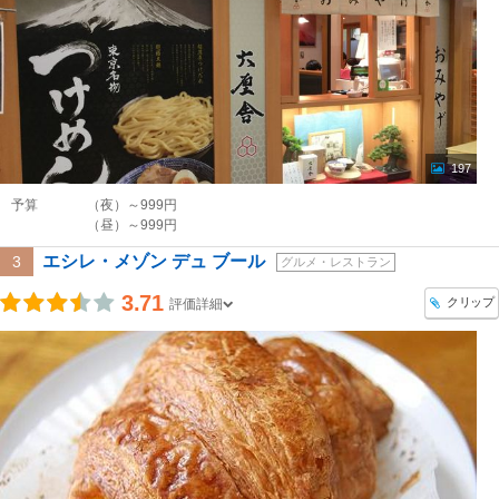
197
予算
（夜）～999円
（昼）～999円
エシレ・メゾン デュ ブール
3
グルメ・レストラン
3.71
クリップ
評価詳細