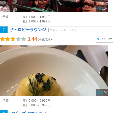
120
予算
（夜）1,000～1,999円
（昼）1,000～1,999円
ザ・ロビーラウンジ
7
グルメ・レストラン
3.44
クリップ
評価詳細
154
予算
（夜）5,000～5,999円
（昼）3,000～3,999円