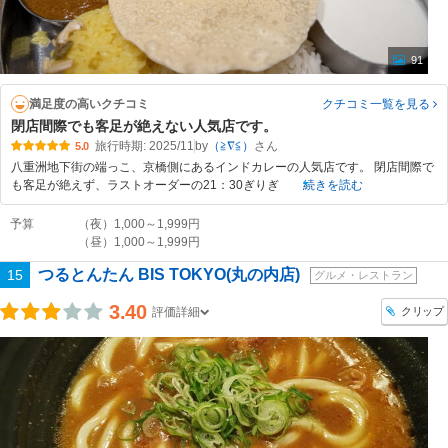
91
満足度の高いクチコミ
クチコミ一覧
を見る
閉店間際でも客足が絶えない人気店です。
旅行時期: 2025/11
by
（≧∇≦）
5.0
八重洲地下街の端っこ、京橋側にあるインドカレーの人気店です。 閉店間際で
も客足が絶えず、ラストオーダーの21：30ぎりぎ
続きを読む
予算
（夜）1,000～1,999円
（昼）1,000～1,999円
つるとんたん BIS TOKYO(丸の内店)
15
グルメ・レストラン
3.40
クリップ
評価詳細