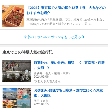
【2026】東京駅で人気の駅弁12選！祭、大丸などの
おすすめを紹介
東京駅改札内の「駅弁屋 祭」では、地方でしか食べられない
ご当地ならではの駅弁が販売されています。同じ...
東京のトラベルマガジンをもっと見る
東京でこの時期人気の旅行記
時期外れ、藤に牡丹に初詣 《 東京都・西新
井大師 》
西新井・舎人・綾瀬（東京）
2024/09/06
by
ねんきん老人さん
お盆休み♪姉妹で羽田空港へ遊びにゆく☆東京
都：大田区
羽田（東京）
2024/08/15