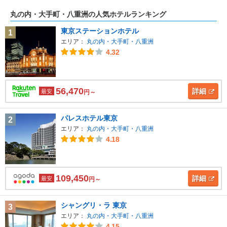
丸の内・大手町・八重洲の人気ホテルランキング
東京ステーションホテル
1
エリア：
丸の内・大手町・八重洲
4.32
56,470
詳細
最安
円～
パレスホテル東京
2
エリア：
丸の内・大手町・八重洲
4.18
109,450
詳細
最安
円～
シャングリ・ラ 東京
3
エリア：
丸の内・大手町・八重洲
4.15