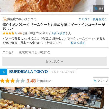
284
満足度の高いクチコミ
クチコミ一覧
を見る
懐かしのバタークリームケーキも高級な味！イートインコーナーが
欲しい
旅行時期: 2025/11
by
ゆきうさぎ
4.0
バターの有名なエシレには、50代には懐かしいバタークリームケーキもあると
SNSで知り、是非とも食べたくて行きました。
続きを読む
アクセス
東京駅 南口より徒歩5分
もっと見る
BURDIGALA TOKYO
4
グルメ・レストラン
3.48
クリップ
評価詳細