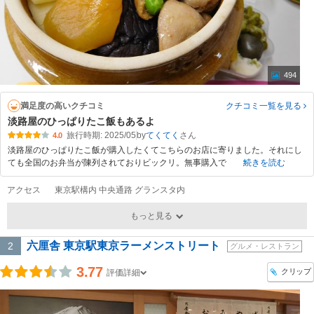
494
満足度の高いクチコミ
クチコミ一覧
を見る
淡路屋のひっぱりたこ飯もあるよ
旅行時期: 2025/05
by
てくてく
4.0
淡路屋のひっぱりたこ飯が購入したくてこちらのお店に寄りました。それにし
ても全国のお弁当が陳列されておりビックリ。無事購入で
続きを読む
アクセス
東京駅構内 中央通路 グランスタ内
もっと見る
六厘舎 東京駅東京ラーメンストリート
2
グルメ・レストラン
3.77
クリップ
評価詳細