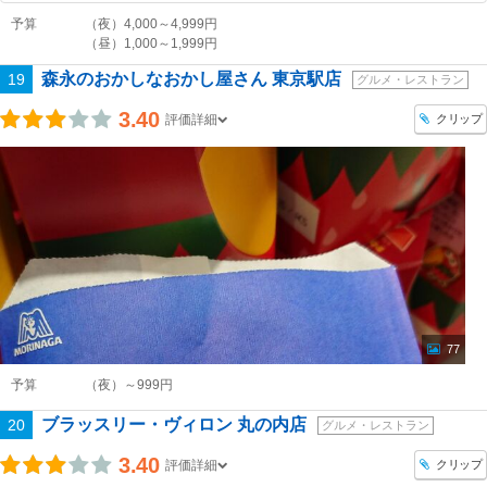
予算
（夜）4,000～4,999円
（昼）1,000～1,999円
森永のおかしなおかし屋さん 東京駅店
19
グルメ・レストラン
3.40
クリップ
評価詳細
77
予算
（夜）～999円
ブラッスリー・ヴィロン 丸の内店
20
グルメ・レストラン
3.40
クリップ
評価詳細