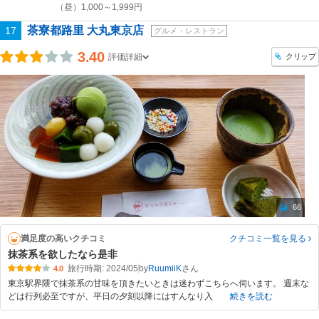
（昼）1,000～1,999円
茶寮都路里 大丸東京店
17
グルメ・レストラン
3.40
クリップ
評価詳細
66
満足度の高いクチコミ
クチコミ一覧
を見る
抹茶系を欲したなら是非
旅行時期: 2024/05
by
RuumiiK
4.0
東京駅界隈で抹茶系の甘味を頂きたいときは迷わずこちらへ伺います。 週末な
どは行列必至ですが、平日の夕刻以降にはすんなり入
続きを読む