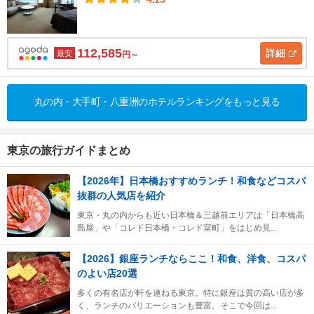
112,585
詳細
最安
円～
丸の内・大手町・八重洲のホテルランキングをもっと見る
東京の旅行ガイドまとめ
【2026年】日本橋おすすめランチ！和食などコスパ
抜群の人気店を紹介
東京・丸の内からも近い日本橋＆三越前エリアは「日本橋高
島屋」や「コレド日本橋・コレド室町」をはじめ見...
【2026】銀座ランチならここ！和食、洋食、コスパ
のよい店20選
多くの有名店が軒を連ねる東京。特に銀座は質の高い店が多
く、ランチのバリエーションも豊富。そこで今回は...