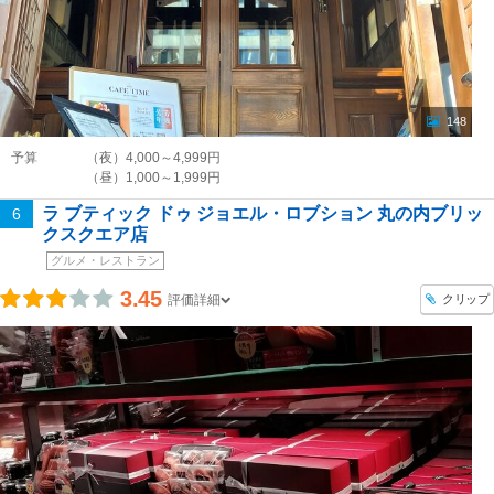
148
予算
（夜）4,000～4,999円
（昼）1,000～1,999円
ラ ブティック ドゥ ジョエル・ロブション 丸の内ブリッ
6
クスクエア店
グルメ・レストラン
3.45
クリップ
評価詳細