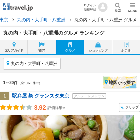
ログイン
新規登録
検索
MENU
東京
丸の内・大手町・八重洲
丸の内・大手町・八重洲 グルメ
丸の内・大手町・八重洲のグルメ ランキング
エリア
ガイド
観光
グルメ
ショッピング
ホテル
丸の内・大手町・八重洲
地図
から探す
1～20
件
（全1,070件中）
駅弁屋 祭 グランスタ東京
1
グルメ・レストラン
3.92
クリップ
評価詳細