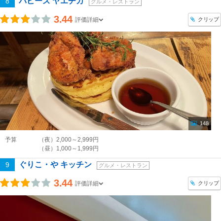
バビーズ ヤエチカ
8
グルメ・レストラン
3.44
クリップ
評価詳細
148
予算
（夜）2,000～2,999円
（昼）1,000～1,999円
ぐりこ・や キッチン
9
グルメ・レストラン
3.44
クリップ
評価詳細