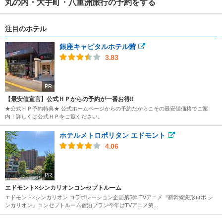
丸の内・大手町・八重洲旅行の予約をする
注目のホテル
銀座キャピタルホテル茜
3.83
PR
【最安値宣言】公式ＨＰからの予約が一番お得!!
★公式ＨＰ予約特典★ 公式ホームページからの予約だからこその最安値価格でご案
内！詳しくは公式ＨＰをご覧ください。
ホテルメトロポリタン エドモント
4.06
PR
エドモント×シンカリオンコンセプトルーム
エドモント×シンカリオン コラボレーション企画第5弾 TVアニメ『新幹線変形ロボ シ
ンカリオン』コンセプトルーム宿泊プラン今年はTVアニメ第...