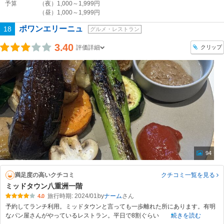
予算
（夜）1,000～1,999円
（昼）1,000～1,999円
ポワンエリーニュ
18
グルメ・レストラン
3.40
クリップ
評価詳細
94
満足度の高いクチコミ
クチコミ一覧
を見る
ミッドタウン八重洲一階
旅行時期: 2024/01
by
ナーム
4.0
予約してランチ利用。ミッドタウンと言っても一歩離れた所にあります。有明
なパン屋さんがやっているレストラン。平日で8割ぐらい
続きを読む