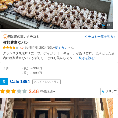
136
満足度の高いクチコミ
クチコミ一覧
を見る
種類豊富なパン
旅行時期: 2024/10
by
夏ミカン
4.0
グランスタ東京B1Fに「ブルディガラ トーキョー」があります。 広々とした店
内に種類豊富なパンがずらり、どれも美味しそう
続きを読む
予算
（夜）～999円
（昼）～999円
Cafe 1894
5
グルメ・レストラン
3.46
クリップ
評価詳細