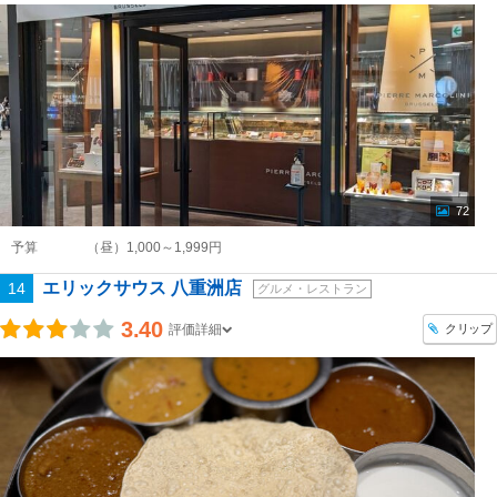
72
予算
（昼）1,000～1,999円
エリックサウス 八重洲店
14
グルメ・レストラン
3.40
クリップ
評価詳細