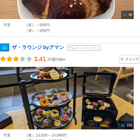
98
予算
（夜）～999円
（昼）～999円
ザ・ラウンジ byアマン
11
グルメ・レストラン
3.41
クリップ
評価詳細
166
予算
（夜）10,000～14,999円