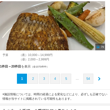
79
予算
（夜）10,000～14,999円
（昼）2,000～2,999円
1件目～20件目
を表示
（全1070件中）
…
1
2
3
4
5
54
※施設情報については、時間の経過による変化などにより、必ずしも正確でない
情報が当サイトに掲載されている可能性もあります。