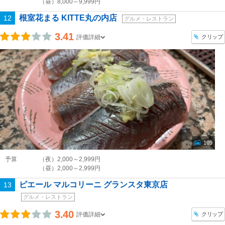
（昼）8,000～9,999円
根室花まる KITTE丸の内店
12
グルメ・レストラン
3.41
クリップ
評価詳細
109
予算
（夜）2,000～2,999円
（昼）2,000～2,999円
ピエール マルコリーニ グランスタ東京店
13
グルメ・レストラン
3.40
クリップ
評価詳細