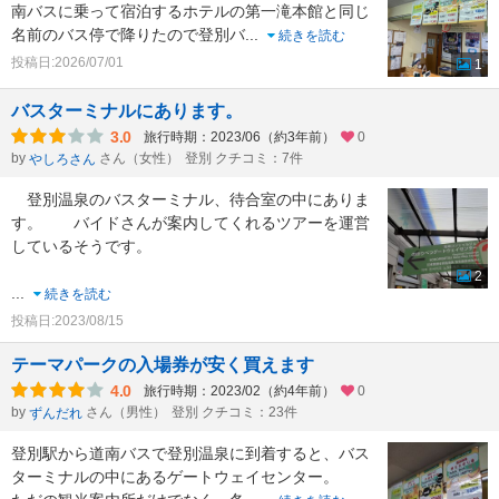
南バスに乗って宿泊するホテルの第一滝本館と同じ
名前のバス停で降りたので登別バ
...
続きを読む
投稿日:2026/07/01
1
バスターミナルにあります。
3.0
旅行時期：2023/06（約3年前）
0
by
さん（女性）
登別 クチコミ：7件
やしろさん
登別温泉のバスターミナル、待合室の中にありま
す。 バイドさんが案内してくれるツアーを運営
しているそうです。
2
...
続きを読む
投稿日:2023/08/15
テーマパークの入場券が安く買えます
4.0
旅行時期：2023/02（約4年前）
0
by
さん（男性）
登別 クチコミ：23件
ずんだれ
登別駅から道南バスで登別温泉に到着すると、バス
ターミナルの中にあるゲートウェイセンター。