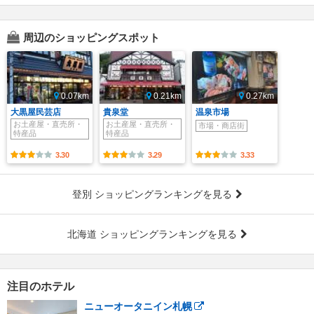
周辺のショッピングスポット
0.07km
0.21km
0.27km
大黒屋民芸店
貴泉堂
温泉市場
お土産屋・直売所・
お土産屋・直売所・
市場・商店街
特産品
特産品
3.30
3.29
3.33
登別 ショッピングランキングを見る
北海道 ショッピングランキングを見る
注目のホテル
ニューオータニイン札幌