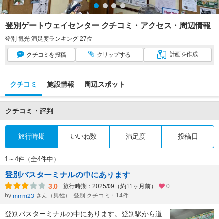
登別ゲートウェイセンター クチコミ・アクセス・周辺情報
登別 観光 満足度ランキング 27位
計画
を作成
クチコミ
を投稿
クリップ
する
クチコミ
施設情報
周辺スポット
クチコミ・評判
旅行時期
いいね数
満足度
投稿日
1～4件（全4件中）
登別バスターミナルの中にあります
3.0
旅行時期：2025/09（約11ヶ月前）
0
by
さん（男性）
登別 クチコミ：14件
mmm23
登別バスターミナルの中にあります。登別駅から道