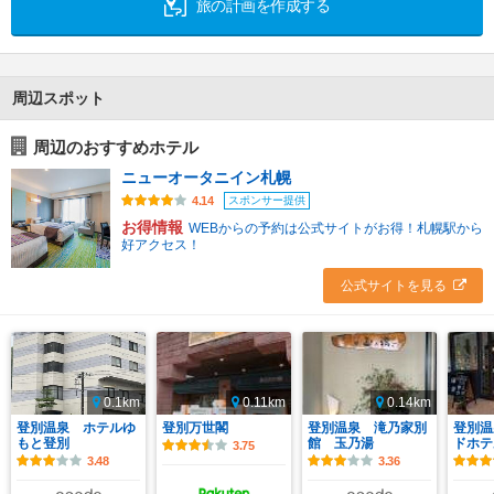
旅の計画を作成する
周辺スポット
周辺のおすすめホテル
ニューオータニイン札幌
スポンサー提供
4.14
お得情報
WEBからの予約は公式サイトがお得！札幌駅から
好アクセス！
公式サイトを見る
0.1km
0.11km
0.14km
登別温泉 ホテルゆ
登別万世閣
登別温泉 滝乃家別
登別温
もと登別
館 玉乃湯
ドホテ
3.75
3.48
3.36