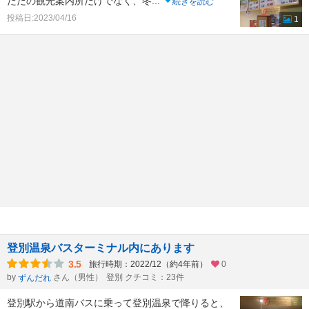
ただの観光案内所だけでなく、冬
...
続きを読む
投稿日:2023/04/16
1
登別温泉バスターミナル内にあります
3.5
旅行時期：2022/12（約4年前）
0
by
さん（男性）
登別 クチコミ：23件
ずんだれ
登別駅から道南バスに乗って登別温泉で降りると、