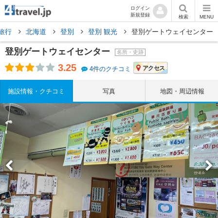
ログイン
新規登録
検索
MENU
旅行
北海道
登別
登別 観光
登別ゲートウェイセンター
登別ゲートウェイセンター
名所・史跡
3.25
アクセス
4件のクチコミ
施設情報・クチコミ
写真
地図・周辺情報