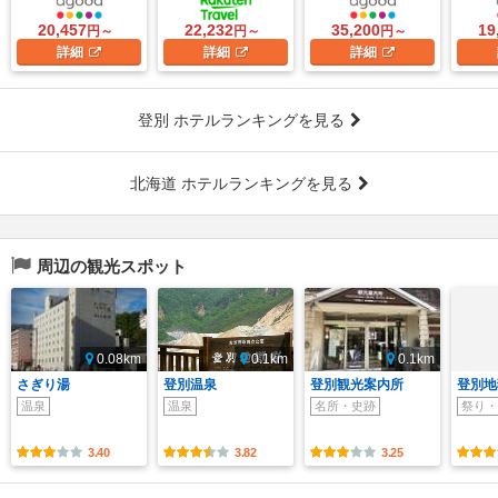
20,457
22,232
35,200
19
円～
円～
円～
詳細
詳細
詳細
登別 ホテルランキングを見る
北海道 ホテルランキングを見る
周辺の観光スポット
0.08km
0.1km
0.1km
さぎり湯
登別温泉
登別観光案内所
登別地
温泉
温泉
名所・史跡
祭り・
3.40
3.82
3.25