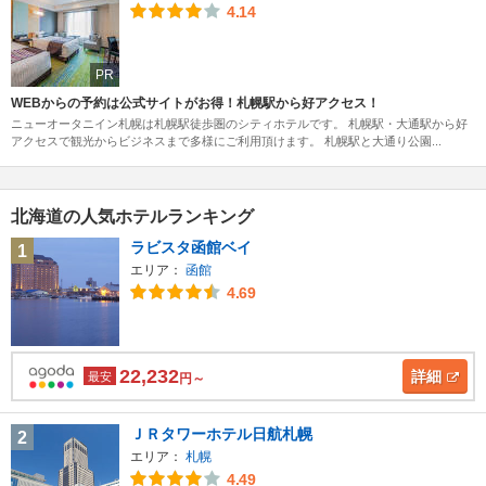
4.14
PR
WEBからの予約は公式サイトがお得！札幌駅から好アクセス！
ニューオータニイン札幌は札幌駅徒歩圏のシティホテルです。 札幌駅・大通駅から好
アクセスで観光からビジネスまで多様にご利用頂けます。 札幌駅と大通り公園...
北海道の人気ホテルランキング
ラビスタ函館ベイ
1
エリア：
函館
4.69
22,232
詳細
最安
円～
ＪＲタワーホテル日航札幌
2
エリア：
札幌
4.49