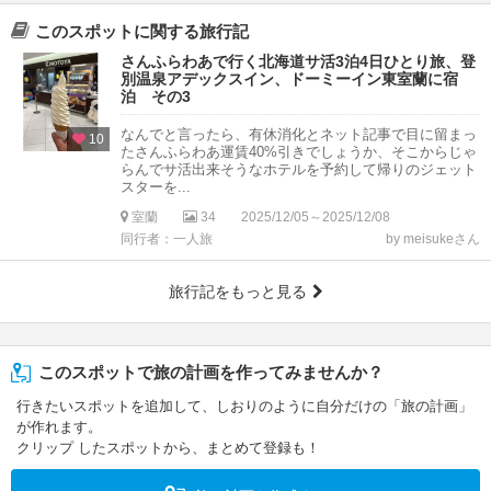
このスポットに関する旅行記
さんふらわあで行く北海道サ活3泊4日ひとり旅、登
別温泉アデックスイン、ドーミーイン東室蘭に宿
泊 その3
なんでと言ったら、有休消化とネット記事で目に留まっ
10
たさんふらわあ運賃40%引きでしょうか、そこからじゃ
らんでサ活出来そうなホテルを予約して帰りのジェット
スターを...
室蘭
34
2025/12/05～2025/12/08
同行者：一人旅
by meisukeさん
旅行記をもっと見る
このスポットで旅の計画を作ってみませんか？
行きたいスポットを追加して、しおりのように自分だけの「旅の計画」
が作れます。
クリップ したスポットから、まとめて登録も！