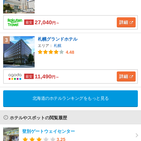
27,040
詳細
最安
円～
札幌グランドホテル
3
エリア：
札幌
4.48
11,490
詳細
最安
円～
北海道のホテルランキングをもっと見る
ホテルやスポットの閲覧履歴
登別ゲートウェイセンター
3.25